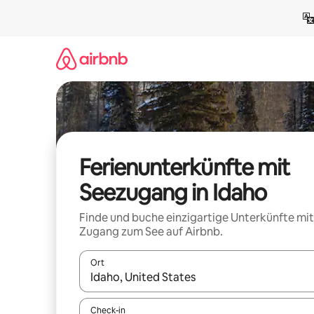
Zu
Inhalten
springen
Ferienunterkünfte mit
Seezugang in Idaho
Finde und buche einzigartige Unterkünfte mit
Zugang zum See auf Airbnb.
Ort
Wenn Ergebnisse verfügbar sind, navigiere mit d
Check-in