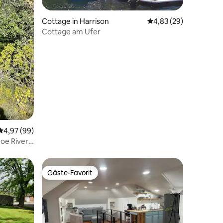
Cottage in Harrison
Durchschnittliche Be
4,83 (29)
Cottage am Ufer
28 Bewertungen
Durchschnittliche Bewertung: 4,97 von 5, 99 Bewertungen
4,97 (99)
oe River
Gäste-Favorit
Gäste-Favorit