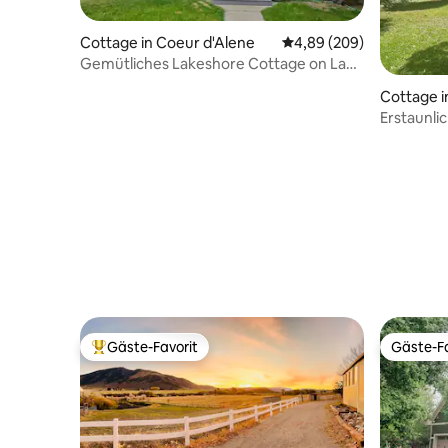
Cottage in Coeur d'Alene
Durchschnittliche Bewe
4,89 (209)
Gemütliches Lakeshore Cottage on Lake
Coeur d'Alene, ID
Cottage i
Erstaunli
der Innen
Gäste-Favorit
Gäste-Fa
Beliebter Gäste-Favorit.
Gäste-Fa