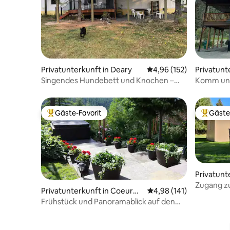
Privatunterkunft in Deary
Durchschnittliche Bewe
4,96 (152)
Privatunt
Singendes Hundebett und Knochen –
Komm und
bring deinen besten Freund mit
Whirlpool
Gäste-Favorit
Gäste
Beliebter Gäste-Favorit.
Beliebte
Privatunt
Zugang z
Privatunterkunft in Coeur
Durchschnittliche Bewe
4,98 (141)
Straßense
d'Alene
Frühstück und Panoramablick auf den
Sonnenuntergang vom Whirlpool aus