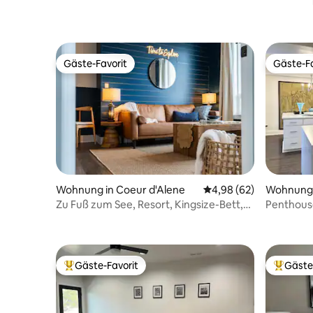
Gäste-Favorit
Gäste-Fa
Gäste-Favorit
Gäste-Fa
Wohnung in Coeur d'Alene
Durchschnittliche Bew
4,98 (62)
Wohnung 
Zu Fuß zum See, Resort, Kingsize-Bett,
Penthouse
Kaffeebar
Gäste-Favorit
Gäste
Beliebter Gäste-Favorit.
Beliebte