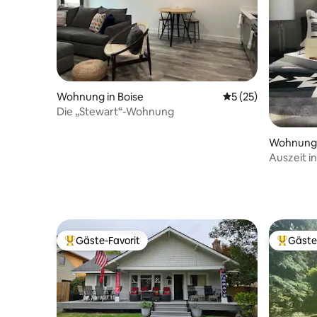
Wohnung in Boise
Durchschnittliche 
5 (25)
Die „Stewart“-Wohnung
Wohnung 
Auszeit in
Whirlpool
Gäste-Favorit
Gäste
Beliebter Gäste-Favorit.
Beliebte