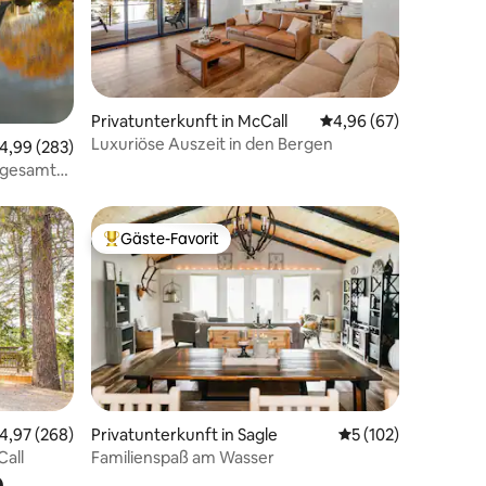
Privatunterkunft in McCall
Durchschnittliche Be
4,96 (67)
Luxuriöse Auszeit in den Bergen
75 Bewertungen
urchschnittliche Bewertung: 4,99 von 5, 283 Bewertungen
4,99 (283)
– gesamte
Gäste-Favorit
Beliebter Gäste-Favorit.
62 Bewertungen
urchschnittliche Bewertung: 4,97 von 5, 268 Bewertungen
4,97 (268)
Privatunterkunft in Sagle
Durchschnittliche 
5 (102)
Call
Familienspaß am Wasser
e