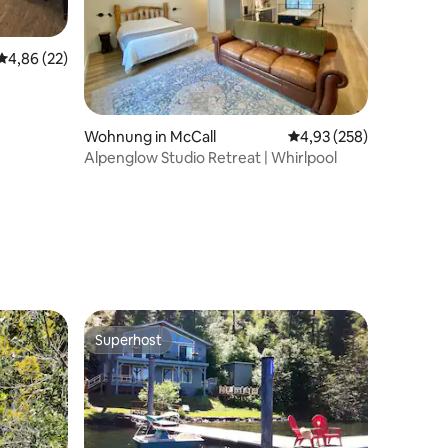
Durchschnittliche Bewertung: 4,86 von 5, 22 Bewertungen
4,86 (22)
Wohnung in McCall
Durchschnittliche Bew
4,93 (258)
Alpenglow Studio Retreat | Whirlpool
60 Bewertungen
Superhost
Superhost