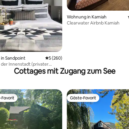
Wohnung in Kamiah
Clearwater Airbnb Kamiah
Bewertung: 5 von 5, 25 Bewertungen
in Sandpoint
Durchschnittliche Bewertung: 5 von 5, 2
5 (260)
 der Innenstadt (privater
Cottages mit Zugang zum See
)
-Favorit
Gäste-Favorit
r Gäste-Favorit.
Gäste-Favorit