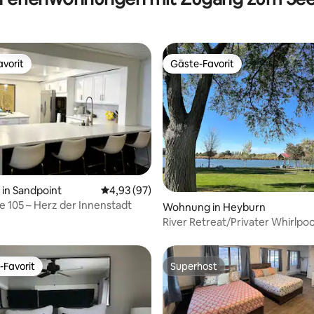
vorit
Gäste-Favorit
vorit
Gäste-Favorit
ertung: 4,98 von 5, 62 Bewertungen
in Sandpoint
Durchschnittliche Bewertung: 4,93 von 5, 
4,93 (97)
 105 – Herz der Innenstadt
Wohnung in Heyburn
River Retreat/Privater Whirlpool
Betten
-Favorit
Superhost
r Gäste-Favorit.
Superhost