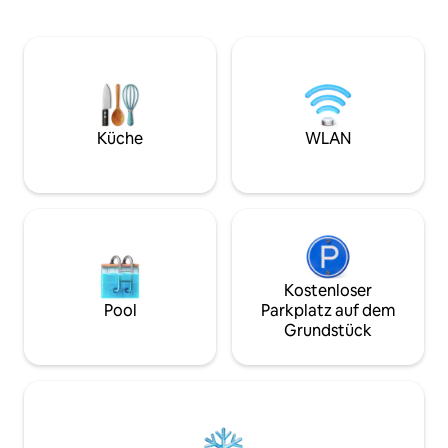
und verbringe dann die Nacht in unserer
Bächen oder gehe
klassischen Miner's Log Cabin, die von
vielen beliebten Wa
einem Holzofen beheizt wird (Brennholz
Minuten von einem
wird gestellt). Das Loft ist nur über eine
Bereich entfernt. Holzbeheizte Sauna
Leiter erreichbar. Mindestaufenthalt 2
verfügbar … ein s
Nächte. WLAN-Zugang, T-Mobile-
Lust auf ein kaltes Bad? Ba
Funkturm. Hütte auf 5-Morgen-
Hühner, Pferde, K
Grundstück gemeinsam mit einem
Küche
WLAN
und Elche sowie f
anderen Blockhaus. Benötigt
Allradantrieb, um im Winter zur Hütte zu
gelangen. Keine Haustiere.
Kostenloser
Pool
Parkplatz auf dem
Grundstück