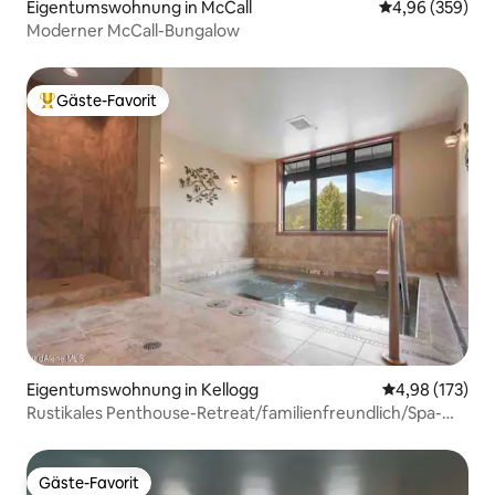
Eigentumswohnung in McCall
Durchschnittli
4,96 (359)
Moderner McCall-Bungalow
Gäste-Favorit
Beliebter Gäste-Favorit.
Eigentumswohnung in Kellogg
Durchschnittl
4,98 (173)
Rustikales Penthouse-Retreat/familienfreundlich/Spa-
Zimmer
Gäste-Favorit
Gäste-Favorit