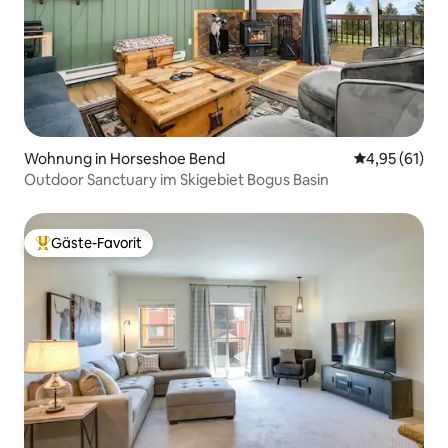
Wohnung in Horseshoe Bend
Durchschnitt
4,95 (61)
Outdoor Sanctuary im Skigebiet Bogus Basin
Gäste-Favorit
Beliebter Gäste-Favorit.