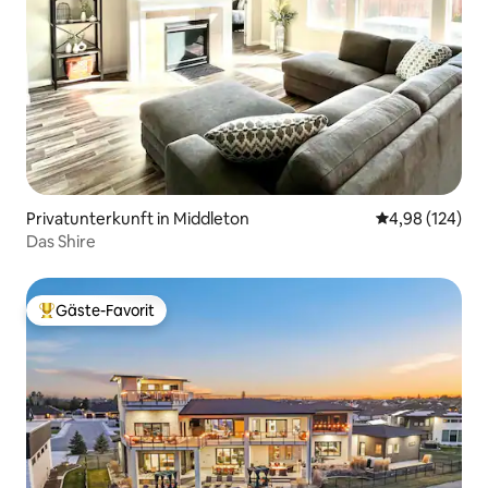
Privatunterkunft in Middleton
Durchschnittli
4,98 (124)
Das Shire
Gäste-Favorit
Beliebter Gäste-Favorit.