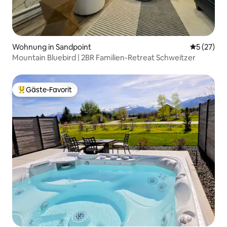
Wohnung in Sandpoint
Durchschn
5 (27)
Mountain Bluebird | 2BR Familien-Retreat Schweitzer
Gäste-Favorit
Beliebter Gäste-Favorit.