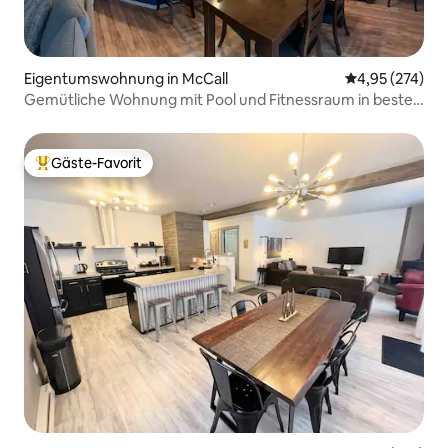
Eigentumswohnung in McCall
Durchschnittli
4,95 (274)
Gemütliche Wohnung mit Pool und Fitnessraum in bester
McCall-Lage
Gäste-Favorit
Beliebter Gäste-Favorit.