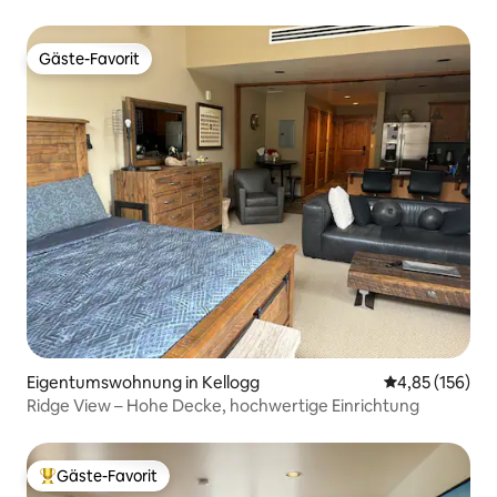
Gäste-Favorit
Gäste-Favorit
Eigentumswohnung in Kellogg
Durchschnittl
4,85 (156)
Ridge View – Hohe Decke, hochwertige Einrichtung
Gäste-Favorit
Beliebter Gäste-Favorit.