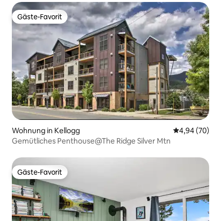
Gäste-Favorit
Gäste-Favorit
Wohnung in Kellogg
Durchschnittl
4,94 (70)
Gemütliches Penthouse@The Ridge Silver Mtn
Gäste-Favorit
Gäste-Favorit