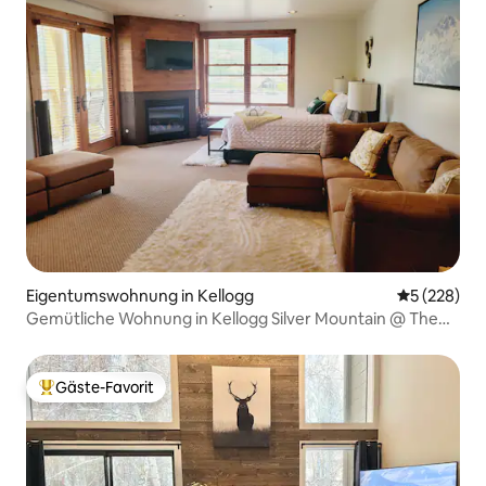
Eigentumswohnung in Kellogg
Durchschnit
5 (228)
Gemütliche Wohnung in Kellogg Silver Mountain @ The
Ridge
Gäste-Favorit
Beliebter Gäste-Favorit.