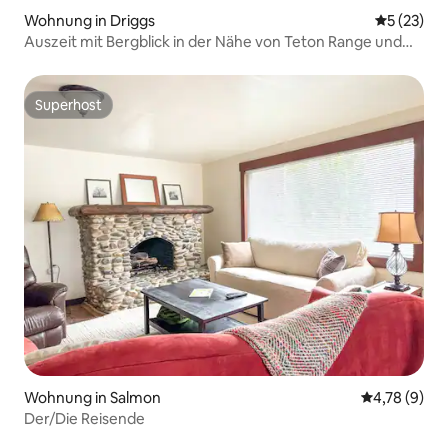
Wohnung in Driggs
Durchschn
5 (23)
Auszeit mit Bergblick in der Nähe von Teton Range und
Jackson Hole
Superhost
Superhost
Wohnung in Salmon
Durchschnit
4,78 (9)
Der/Die Reisende