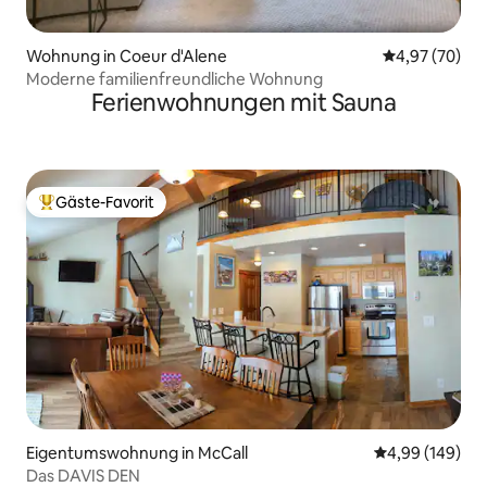
Wohnung in Coeur d'Alene
Durchschnittl
4,97 (70)
Moderne familienfreundliche Wohnung
Ferienwohnungen mit Sauna
Gäste-Favorit
Beliebter Gäste-Favorit.
Eigentumswohnung in McCall
Durchschnittli
4,99 (149)
Das DAVIS DEN