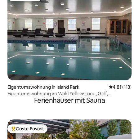
Eigentumswohnung in Island Park
Durchschnittl
4,81 (113)
Eigentumswohnung im Wald Yellowstone, Golf,
Ferienhäuser mit Sauna
Entspannung
Gäste-Favorit
Beliebter Gäste-Favorit.