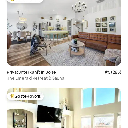
Beliebter Gäste-Favorit.
Privatunterkunft in Boise
Durchschnit
5 (285)
The Emerald Retreat & Sauna
Gäste-Favorit
Beliebter Gäste-Favorit.