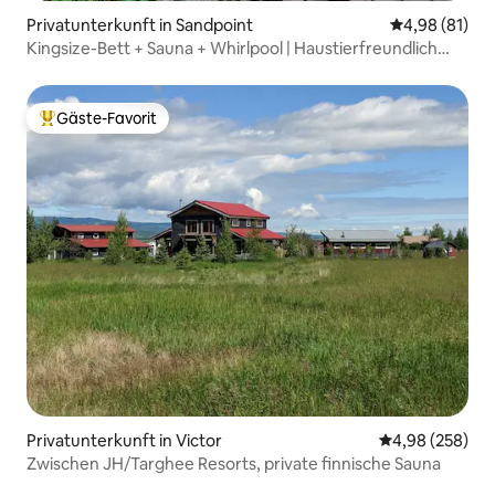
Privatunterkunft in Sandpoint
Durchschnitt
4,98 (81)
Kingsize-Bett + Sauna + Whirlpool | Haustierfreundlich
Downtown
Gäste-Favorit
Beliebter Gäste-Favorit.
Privatunterkunft in Victor
Durchschnittli
4,98 (258)
Zwischen JH/Targhee Resorts, private finnische Sauna