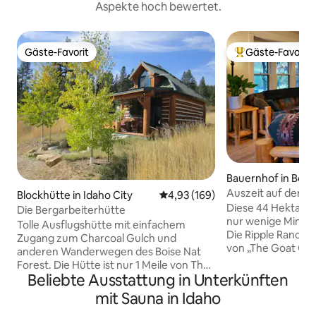
Aspekte hoch bewertet.
Gäste-Favorit
Gäste-Favorit
Gäste-Favorit
Beliebter Gäste-F
Bauernhof in Bois
Auszeit auf der Ri
Blockhütte in Idaho City
Durchschnittliche Bewertung: 4
4,93 (169)
Diese 44 Hektar g
Die Bergarbeiterhütte
nur wenige Minute
Tolle Ausflugshütte mit einfachem
Die Ripple Ranch i
Zugang zum Charcoal Gulch und
von „The Goat Guy“ be
anderen Wanderwegen des Boise Nat
frische Eier, Zieg
Forest. Die Hütte ist nur 1 Meile von The
Sternenhimmel. Die Mission von Ripple
Beliebte Ausstattung in Unterkünften
Springs und der historischen Stadt Idaho
Ranch ist es, Freu
entfernt. Genieße tagsüber Wandern,
mit Sauna in Idaho
Dankbarkeit zu ve
Vogelbeobachtung und Mountainbiken
schönen Spazierg