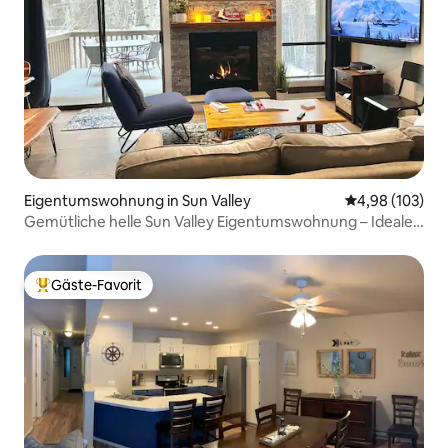
Eigentumswohnung in Sun Valley
Durchschnittli
4,98 (103)
Gemütliche helle Sun Valley Eigentumswohnung – Ideale
Lage
Gäste-Favorit
Beliebter Gäste-Favorit.