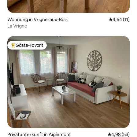
Wohnung in Vrigne-aux-Bois
Durchschnitt
4,64 (11)
La Vrigne
Gäste-Favorit
Beliebter Gäste-Favorit.
Privatunterkunft in Aiglemont
Durchschnittl
4,98 (53)