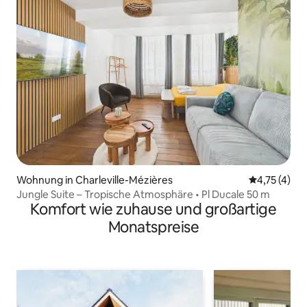
Wohnung in Charleville-Mézières
Durchschnit
4,75 (4)
Jungle Suite – Tropische Atmosphäre • Pl Ducale 50 m
Komfort wie zuhause und großartige
Monatspreise