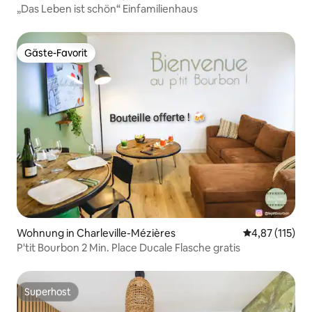
„Das Leben ist schön“ Einfamilienhaus
Gäste-Favorit
Gäste-Favorit
Wohnung in Charleville-Mézières
Durchschnittl
4,87 (115)
P'tit Bourbon 2 Min. Place Ducale Flasche gratis
Superhost
Superhost