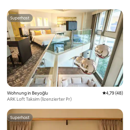
Superhost
Superhost
Wohnung in Beyoğlu
Durchschnitt
4,79 (48)
ARK Loft Taksim (lizenzierter Pr)
Superhost
Superhost