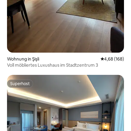
Wohnung in Şişli
Durchschnittli
4,68 (168)
Voll möbliertes Luxushaus im Stadtzentrum 3
Superhost
Superhost