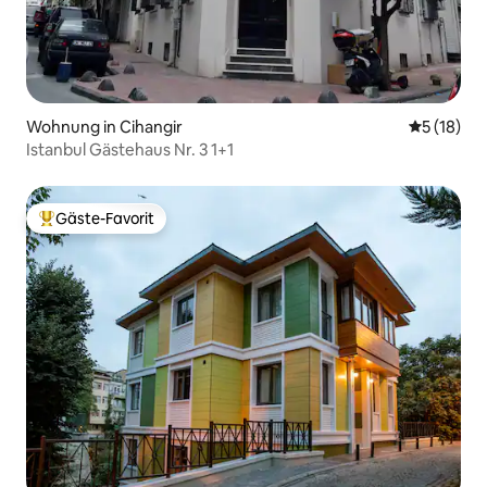
Wohnung in Cihangir
Durchschn
5 (18)
Istanbul Gästehaus Nr. 3 1+1
Gäste-Favorit
Beliebter Gäste-Favorit.