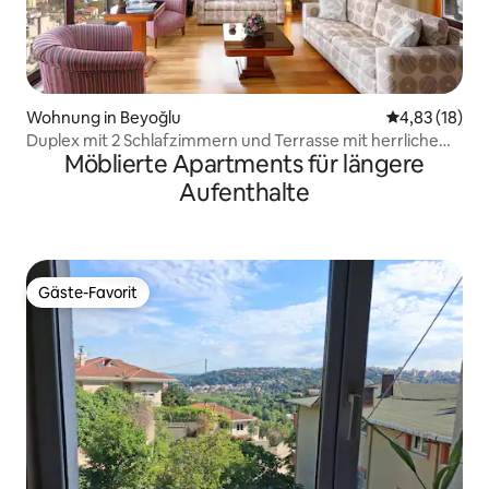
Wohnung in Beyoğlu
Durchschnitt
4,83 (18)
Duplex mit 2 Schlafzimmern und Terrasse mit herrlichem
Möblierte Apartments für längere
Blick auf den Bosporus
Aufenthalte
Gäste-Favorit
Gäste-Favorit