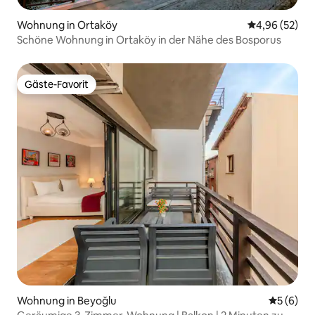
Wohnung in Ortaköy
Durchschnittl
4,96 (52)
Schöne Wohnung in Ortaköy in der Nähe des Bosporus
Gäste-Favorit
Gäste-Favorit
Wohnung in Beyoğlu
Durchschn
5 (6)