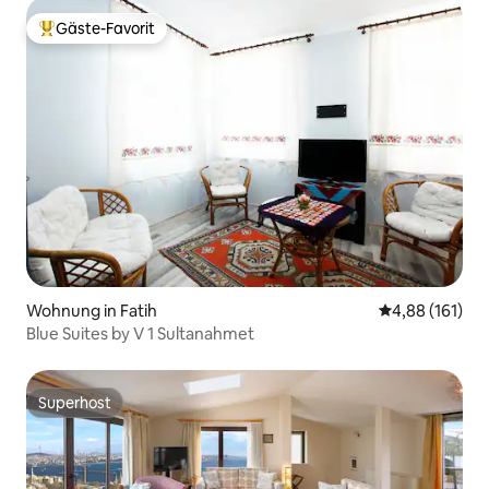
Gäste-Favorit
Beliebter Gäste-Favorit.
Wohnung in Fatih
Durchschnittl
4,88 (161)
Blue Suites by V 1 Sultanahmet
Superhost
Superhost