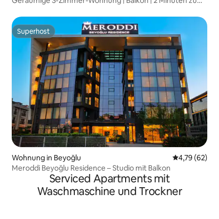
Geräumige 3-Zimmer-Wohnung | Balkon | 2 Minuten zum
Galataturm
Superhost
Superhost
Wohnung in Beyoğlu
Durchschnitt
4,79 (62)
Meroddi Beyoğlu Residence – Studio mit Balkon
Serviced Apartments mit
Waschmaschine und Trockner