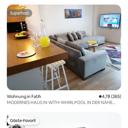
Superhost
Superhost
Wohnung in Fatih
Durchschnittli
4,78 (265)
MODERNES HAUS IN WİTH-WHIRLPOOL IN DER NÄHE
DER HAGIA SOPHIA
Gäste-Favorit
Gäste-Favorit