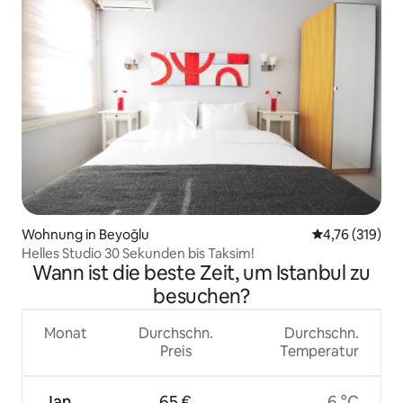
Wohnung in Beyoğlu
Durchschnittl
4,76 (319)
Helles Studio 30 Sekunden bis Taksim!
Wann ist die beste Zeit, um Istanbul zu
besuchen?
Monat
Durchschn.
Durchschn.
Preis
Temperatur
Jan
65 €
6 °C