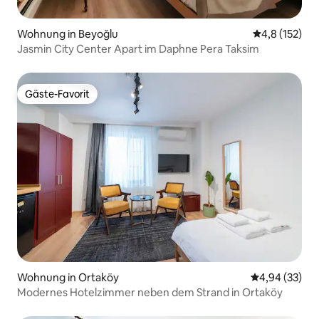
Wohnung in Beyoğlu
Durchschnitt
4,8 (152)
Jasmin City Center Apart im Daphne Pera Taksim
Gäste-Favorit
Gäste-Favorit
Wohnung in Ortaköy
Durchschnittl
4,94 (33)
Modernes Hotelzimmer neben dem Strand in Ortaköy