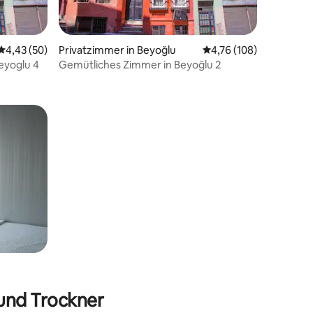
Durchschnittliche Bewertung: 4,43 von 5, 50 Bewertungen
4,43 (50)
Privatzimmer in Beyoğlu
Durchschnittliche Bew
4,76 (108)
eyoglu 4
Gemütliches Zimmer in Beyoğlu 2
78 Bewertungen
und Trockner