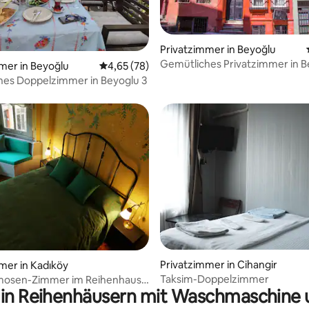
Privatzimmer in Beyoğlu
Gemütliches Privatzimmer in B
mer in Beyoğlu
Durchschnittliche Bewertung: 4,65 von 5, 
4,65 (78)
hes Doppelzimmer in Beyoglu 3
rtung: 4,86 von 5, 140 Bewertungen
Privatzimmer in Cihangir
mer in Kadıköy
Taksim-Doppelzimmer
Mimosen-Zimmer im Reihenhaus
 in Reihenhäusern mit Waschmaschine 
9. Jahrhundert