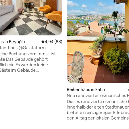
rtung: 4,96 von 5, 169 Bewertungen
s in Beyoğlu
Durchschnittliche Bewertung: 4,94 von 5, 
4,94 (83)
 Stadthaus @Galataturm
zimmer/4 Badezimmer/5 Klimaanlagen
ine Buchung vornimmst, ist
e gehört
lich dir. Es werden keine
Gäste im Gebäude
nzigartige
efindet sich nur 1 Gehminute
aturm entfernt, in der
Reihenhaus in Fatih
n Straße und auch nur wenige
Neu renoviertes osmanisches 
n von Galataport, der Istiklal-
Dachterrasse und Aussicht 1
Dieses renovierte osmanische H
em Taksim-Platz, dem
innerhalb der alten Stadtmaue
Horn und Cihangir entfernt.
bietet ein einzigartiges Erlebnis
rzlich von einem renommierten
den Alltag der lokalen Gemeins
en restauriertes Gebäude
einzutauchen. Genieße einen D
ber 4 separate Privatzimmer, in
beobachte den Sonnenunterga