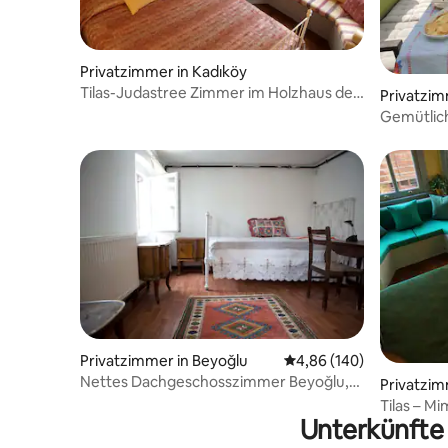
Privatzimmer in Kadıköy
Tilas-Judastree Zimmer im Holzhaus des
Privatzim
19. Jahrhunderts
Gemütlic
Privatzimmer in Beyoğlu
Durchschnittliche Bewe
4,86 (140)
Nettes Dachgeschosszimmer Beyoğlu,
Privatzim
Istanbul
Tilas – 
Unterkünfte
aus dem 1