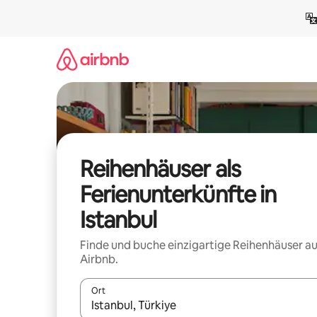
Zu
Inhalten
springen
Reihenhäuser als
Ferienunterkünfte in
Istanbul
Finde und buche einzigartige Reihenhäuser au
Airbnb.
Ort
Wenn Ergebnisse verfügbar sind, navigiere mit d