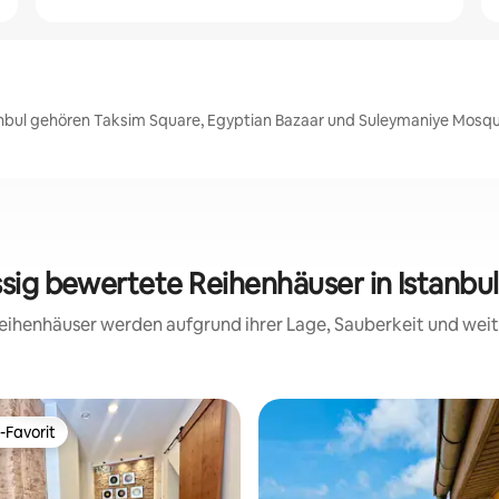
anbul gehören Taksim Square, Egyptian Bazaar und Suleymaniye Mosqu
ssig bewertete Reihenhäuser in Istanbu
 Reihenhäuser werden aufgrund ihrer Lage, Sauberkeit und we
-Favorit
r Gäste-Favorit.