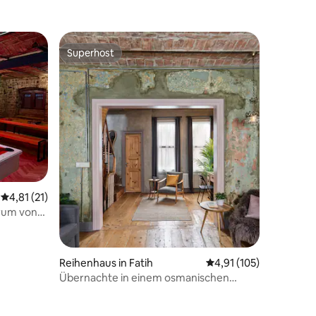
Superhost
Superhost
69 Bewertungen
Durchschnittliche Bewertung: 4,81 von 5, 21 Bewertungen
4,81 (21)
rum von
Reihenhaus in Fatih
Durchschnittliche Bew
4,91 (105)
Übernachte in einem osmanischen
Kunstwerk