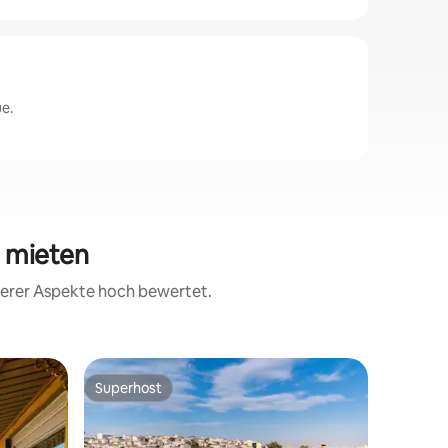
e.
l mieten
iterer Aspekte hoch bewertet.
Superhost
Superho
Superhost
Superho