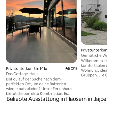
Privatunterkunft i
Gemütliche Wohnun
Parkplatz
Willkommen im Aj
komfortablen und
Privatunterkunft in Mile
Durchschnittliche Bewertun
5 (21)
Wohnung, ideal für
Das Cottage-Haus
Gruppen. Die Gäs
Bist du auf der Suche nach dem
gesamten Erdgesc
perfekten Ort, um deine Batterien
Familienhauses, d
wieder aufzuladen? ​Unser Ferienhaus
und viel Platz zum
bietet die perfekte Kombination: Es
Die Privatparkplä
Beliebte Ausstattung in Häusern in Jajce
befindet sich in einer ruhigen Gegend
nutzen Sie kostenf
neben einem Kiefernwald und
Wohnlage gelege
gleichzeitig ganz in der Nähe der Pliva-
Stadtzentrum entf
Seen – ein Paradies für Angler, Ruderer