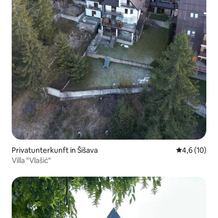
Privatunterkunft in Šišava
Durchschnit
4,6 (10)
Villa "Vlašić"