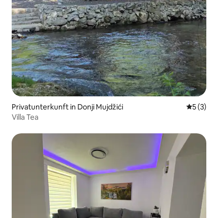
Privatunterkunft in Donji Mujdžići
Durchsch
5 (3)
Villa Tea