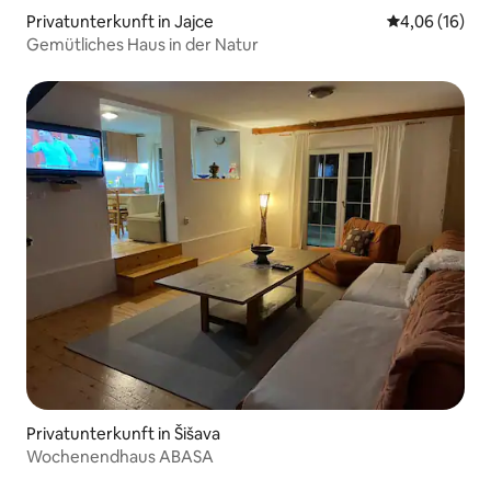
Privatunterkunft in Jajce
Durchschnitt
4,06 (16)
Gemütliches Haus in der Natur
Privatunterkunft in Šišava
Wochenendhaus ABASA