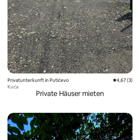
Privatunterkunft in Putićevo
Durchschnit
4,67 (3)
Kuća
Private Häuser mieten