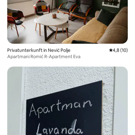
Privatunterkunft in Nević Polje
Durchschnit
4,8 (10)
Apartmani Romić R-Apartment Eva