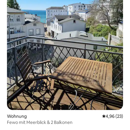
Wohnung
Durchschnittl
4,96 (23)
Fewo mit Meerblick & 2 Balkonen