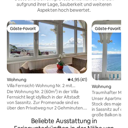
aufgrund ihrer Lage, Sauberkeit und weiteren
Aspekten hoch bewertet.
Gäste-Favorit
Gäste-Favorit
Gäste-Favorit
Gäste-Favorit
Wohnung
Durchschnittliche Bewertung:
4,95 (41)
Villa Fernsicht-Wohnung Nr. 2 mit
Wohnung
Meerblick- 60m²
Die Wohnung Nr. 2 (60m²) in der Villa
Traumhafter Meerb
Fernsicht liegt idyllisch in der Altstadt
Fürstenhof App 3
Unser Apartment 3
von Sassnitz. Zur Promenade sind es
Stock des majeste
über den Privatweg nur 2 Gehminuten.
in Sassnitz auf der
Auch der Nationalpark und der Hafen
große Balkon ist 
sind nur etwa 5 Gehminuten entfernt.
Beliebte Ausstattung in
ausgerichtet und 
Die Whg verfügt über zwei separate
einen überwältigen