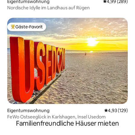
Eigentumswohnung
Durchschnittli
4,99 (289)
Nordische Idylle im Landhaus auf Rügen
Gäste-Favorit
Beliebter Gäste-Favorit.
Eigentumswohnung
Durchschnittl
4,93 (129)
FeWo Ostseeglück in Karlshagen, Insel Usedom
Familienfreundliche Häuser mieten