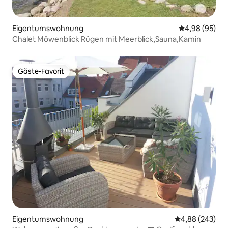
Eigentumswohnung
Durchschnittl
4,98 (95)
Chalet Möwenblick Rügen mit Meerblick,Sauna,Kamin
Gäste-Favorit
Gäste-Favorit
Eigentumswohnung
Durchschnittli
4,88 (243)