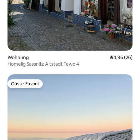
Wohnung
Durchschnittl
4,96 (26)
Homelig Sassnitz Altstadt Fewo 4
Gäste-Favorit
Gäste-Favorit