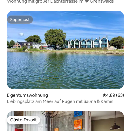
Wohnung mit großer Dachterrasse im ❤ Greifswalds
Superhost
Superhost
Eigentumswohnung
Durchschnittl
4,89 (63)
Lieblingsplatz am Meer auf Rügen mit Sauna & Kamin
Gäste-Favorit
Gäste-Favorit