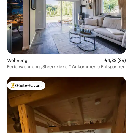
Wohnung
Durchschnittl
4,88 (89)
Ferienwohnung „Steernkieker“ Ankommen u Entspannen
Gäste-Favorit
Beliebter Gäste-Favorit.