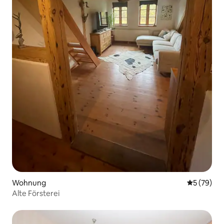
Wohnung
Durchschni
5 (79)
Alte Försterei