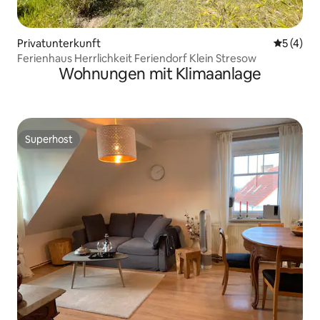
Privatunterkunft
Durchsch
5 (4)
Ferienhaus Herrlichkeit Feriendorf Klein Stresow
Wohnungen mit Klimaanlage
Superhost
Superhost