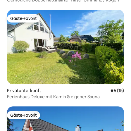
Gäste-Favorit
Gäste-Favorit
Privatunterkunft
Durchschn
5 (15)
Ferienhaus Deluxe mit Kamin & eigener Sauna
Gäste-Favorit
Gäste-Favorit