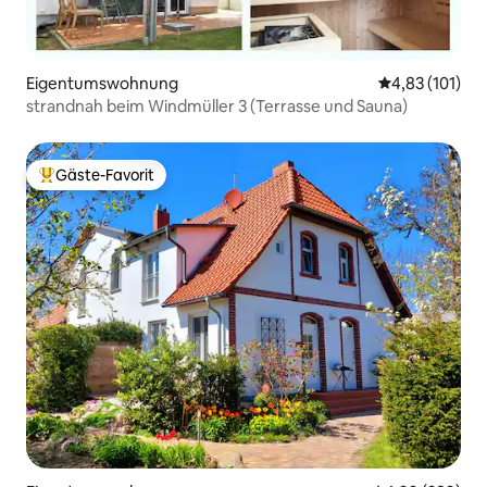
Eigentumswohnung
Durchschnittl
4,83 (101)
strandnah beim Windmüller 3 (Terrasse und Sauna)
Gäste-Favorit
Beliebter Gäste-Favorit.