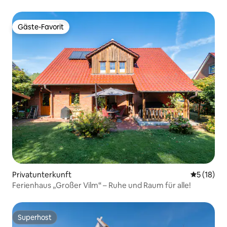
Gäste-Favorit
Gäste-Favorit
Privatunterkunft
Durchschn
5 (18)
Ferienhaus „Großer Vilm“ – Ruhe und Raum für alle!
Superhost
Superhost