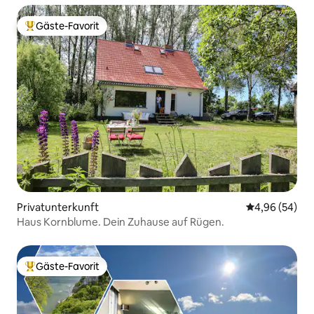
Gäste-Favorit
Beliebter Gäste-Favorit.
Privatunterkunft
Durchschnittl
4,96 (54)
Haus Kornblume. Dein Zuhause auf Rügen.
Gäste-Favorit
Beliebter Gäste-Favorit.