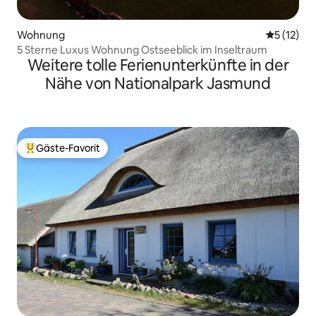
Wohnung
Durchschn
5 (12)
5 Sterne Luxus Wohnung Ostseeblick im Inseltraum
Weitere tolle Ferienunterkünfte in der
Nähe von Nationalpark Jasmund
Gäste-Favorit
Beliebter Gäste-Favorit.