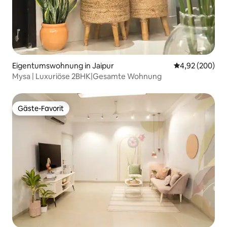
Eigentumswohnung in Jaipur
Durchschnittli
4,92 (200)
Mysa | Luxuriöse 2BHK|Gesamte Wohnung
Gäste-Favorit
Gäste-Favorit