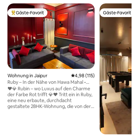
Gäste-Favorit
Gäste-Favorit
Beliebter Gäste-Favorit.
Gäste-Favorit
Wohnung in Jaipur
Durchschnittliche Bewertung: 4
4,98 (115)
Ruby – In der Nähe von Hawa Mahal •
Neu gebautes 2BHK• Balkon
❤️💎 Rubin – wo Luxus auf den Charme
der Farbe Rot trifft 💎❤️ Tritt ein in Ruby,
eine neu erbaute, durchdacht
gestaltete 2BHK-Wohnung, die von der
Eleganz ihres Namens inspiriert ist. Mit
einem satten roten Thema, das sich
durch die Innenräume zieht, schafft
Ruby ein warmes, raffiniertes Ambiente,
das sich sowohl stilvoll als auch