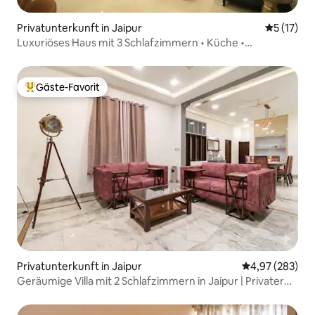
Privatunterkunft in Jaipur
Durchschn
5 (17)
Luxuriöses Haus mit 3 Schlafzimmern • Küche •
Fitnessraum • Kostenlose Parkplätze
Gäste-Favorit
Beliebter Gäste-Favorit.
Privatunterkunft in Jaipur
Durchschnittli
4,97 (283)
Geräumige Villa mit 2 Schlafzimmern in Jaipur | Privater
Whirlpool