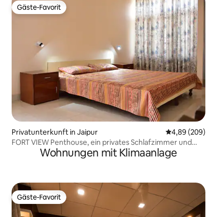
Gäste-Favorit
Gäste-Favorit
Privatunterkunft in Jaipur
Durchschnittli
4,89 (209)
FORT VIEW Penthouse, ein privates Schlafzimmer und
Wohnungen mit Klimaanlage
Küche.
Gäste-Favorit
Gäste-Favorit