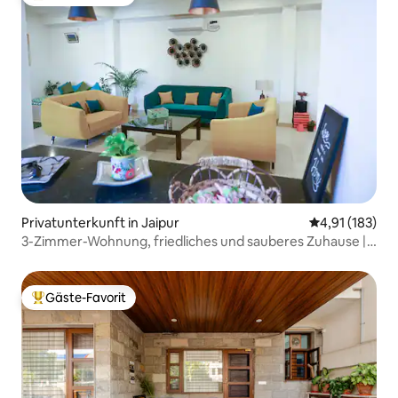
Beliebter Gäste-Favorit.
Privatunterkunft in Jaipur
Durchschnittl
4,91 (183)
3-Zimmer-Wohnung, friedliches und sauberes Zuhause |
C-Scheme, Jaipur
Gäste-Favorit
Beliebter Gäste-Favorit.