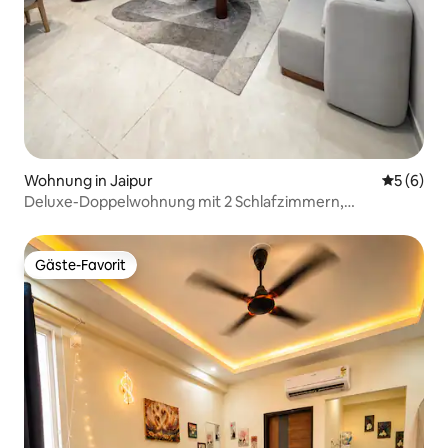
Wohnung in Jaipur
Durchschn
5 (6)
Deluxe-Doppelwohnung mit 2 Schlafzimmern,
Wohnzimmer, Küche
Gäste-Favorit
Gäste-Favorit