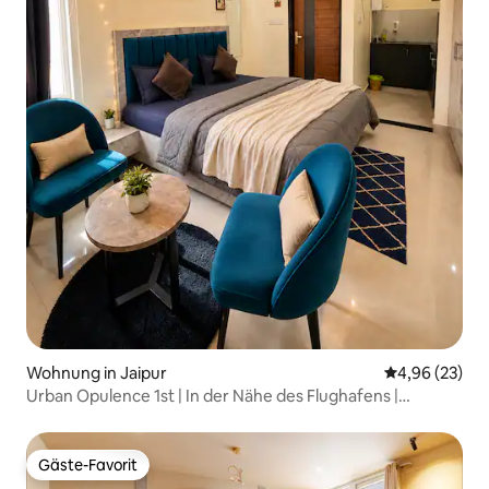
Wohnung in Jaipur
Durchschnittl
4,96 (23)
Urban Opulence 1st | In der Nähe des Flughafens |
Zentrum von Jaipur
Gäste-Favorit
Gäste-Favorit