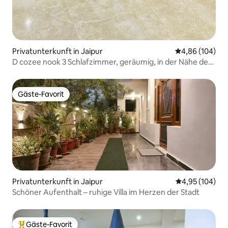
Privatunterkunft in Jaipur
Durchschnittli
4,86 (104)
D cozee nook 3 Schlafzimmer, geräumig, in der Nähe des
Flughafens -EHCC-JECC
Gäste-Favorit
Gäste-Favorit
Privatunterkunft in Jaipur
Durchschnittli
4,95 (104)
Schöner Aufenthalt – ruhige Villa im Herzen der Stadt
Gäste-Favorit