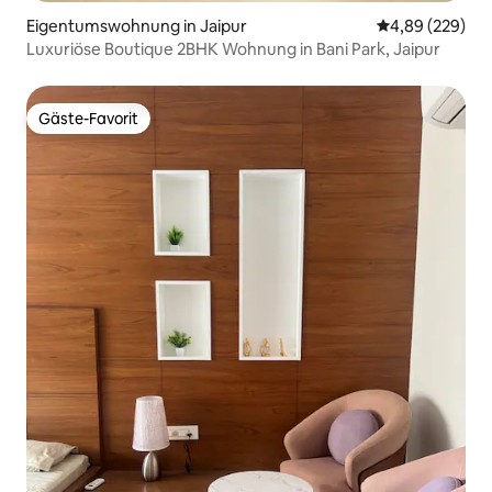
Eigentumswohnung in Jaipur
Durchschnittli
4,89 (229)
Luxuriöse Boutique 2BHK Wohnung in Bani Park, Jaipur
Gäste-Favorit
Gäste-Favorit