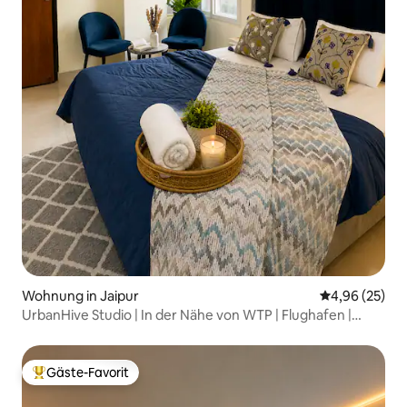
Wohnung in Jaipur
Durchschnittl
4,96 (25)
UrbanHive Studio | In der Nähe von WTP | Flughafen |
Patrika Gate
Gäste-Favorit
Beliebter Gäste-Favorit.