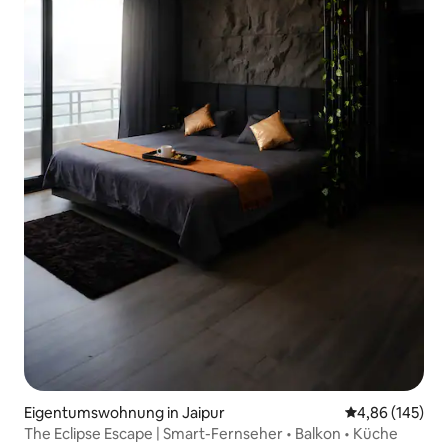
Eigentumswohnung in Jaipur
Durchschnittli
4,86 (145)
The Eclipse Escape | Smart-Fernseher • Balkon • Küche