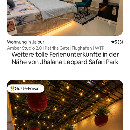
Wohnung in Jaipur
Durchsch
5 (3)
Amber Studio 2.0 | Patrika Gate| Flughafen | WTP |
Weitere tolle Ferienunterkünfte in der
Nähe von Jhalana Leopard Safari Park
Gäste-Favorit
Beliebter Gäste-Favorit.