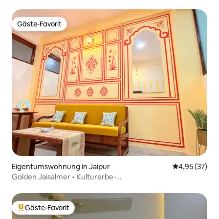
Gäste-Favorit
Gäste-Favorit
Eigentumswohnung in Jaipur
Durchschnitt
4,95 (37)
Golden Jaisalmer • Kulturerbe-
Rückzugsort • 2 Zimmer • Flughafen
Gäste-Favorit
Beliebter Gäste-Favorit.