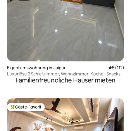
Eigentumswohnung in Jaipur
Durchschni
5 (112)
Luxuriöse 2 Schlafzimmer, Wohnzimmer, Küche | Snacks
Familienfreundliche Häuser mieten
& Wechselrichter | Klimaanlage im Flur und in den
Zimmern
Gäste-Favorit
Beliebter Gäste-Favorit.