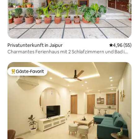
Privatunterkunft in Jaipur
Durchschnittl
4,96 (55)
Charmantes Ferienhaus mit 2 Schlafzimmern und Bad im
Herzen der Stadt
Gäste-Favorit
Beliebter Gäste-Favorit.