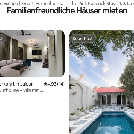
se Escape | Smart-Fernseher •
The Pink Peacock Stays 4.0: Lux
Familienfreundliche Häuser mieten
Küche
Stadtzentrum
st
Superhost
st
Superhost
erkunft in Jaipur
Durchschnittliche Bewertung: 4,93 von 5, 
4,93 (14)
thouse – Villa mit 3
mmern und Pool
ertung: 4,83 von 5, 18 Bewertungen