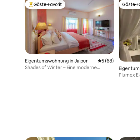
Gäste-Favorit
Gäste-Fa
Beliebter Gäste-Favorit.
Gäste-Fa
Eigentumswohnung in Jaipur
Durchschnittliche 
5 (68)
Shades of Winter – Eine moderne
Eigentum
schicke 3BHK-Wohnung
r
Plumex El
Stadtzen