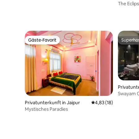
r
The Eclip
Balkon • 
Gäste-Favorit
Superho
Gäste-Favorit
Superho
Privatunt
Swayam Ou
Schlafzi
Privatunterkunft in Jaipur
Durchschnittliche Bew
4,83 (18)
Mystisches Paradies