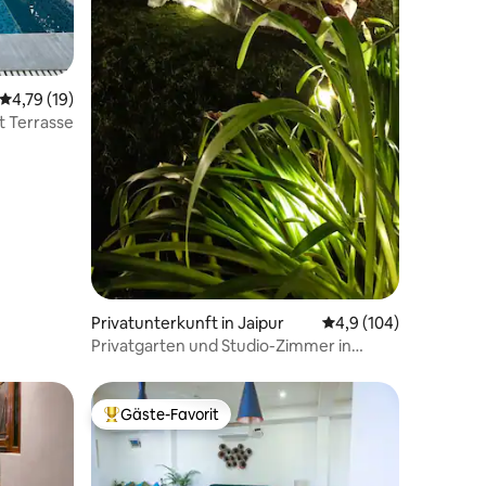
Durchschnittliche Bewertung: 4,79 von 5, 19 Bewertungen
4,79 (19)
it Terrasse
Privatunterkunft in Jaipur
Durchschnittliche Be
4,9 (104)
Privatgarten und Studio-Zimmer in
Jaipur
Gäste-Favorit
Beliebter Gäste-Favorit.