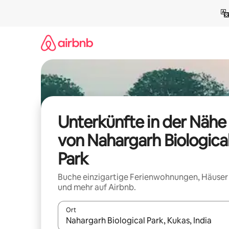
Zu
Inhalten
springen
Unterkünfte in der Nähe
von Nahargarh Biologica
Park
Buche einzigartige Ferienwohnungen, Häuser
und mehr auf Airbnb.
Ort
Wenn Ergebnisse verfügbar sind, navigiere mit d