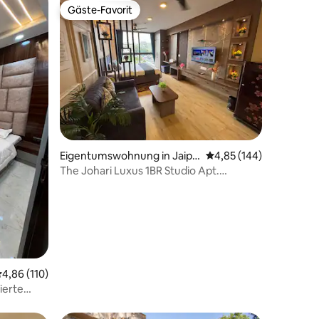
Gäste-Favorit
Gäste-Favorit
28 Bewertungen
Eigentumswohnung in Jaipu
Durchschnittliche Bew
4,85 (144)
r
The Johari Luxus 1BR Studio Apt.
Stadtzentrum + POOL
urchschnittliche Bewertung: 4,86 von 5, 110 Bewertungen
4,86 (110)
ierte