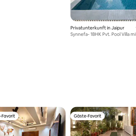
Privatunterkunft in Jaipur
Synnefa- 1BHK Pvt. Pool Villa m
-Favorit
Gäste-Favorit
r Gäste-Favorit.
Gäste-Favorit