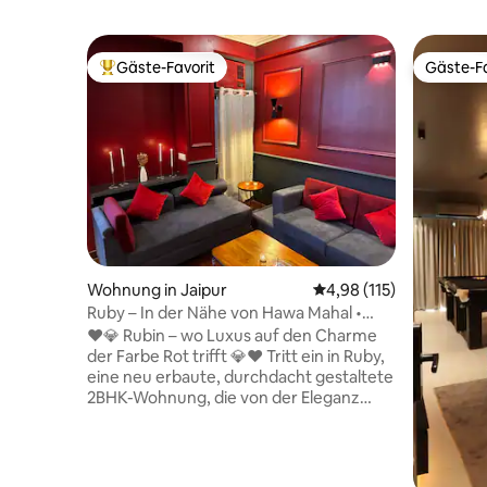
Gäste-Favorit
Gäste-Fa
Beliebter Gäste-Favorit.
Gäste-Fa
Wohnung in Jaipur
Durchschnittliche Bew
4,98 (115)
Ruby – In der Nähe von Hawa Mahal •
Neu gebautes 2BHK• Balkon
❤️💎 Rubin – wo Luxus auf den Charme
der Farbe Rot trifft 💎❤️ Tritt ein in Ruby,
eine neu erbaute, durchdacht gestaltete
2BHK-Wohnung, die von der Eleganz
ihres Namens inspiriert ist. Mit einem
satten roten Thema, das sich durch die
Innenräume zieht, schafft Ruby ein
warmes, raffiniertes Ambiente, das sich