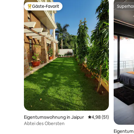
Gäste-Favorit
Superho
Beliebter Gäste-Favorit.
Superho
Eigentumswohnung in Jaipur
Durchschnittliche Bew
4,98 (51)
Abtei des Obersten
Eigentum