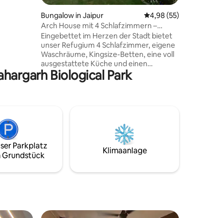
erfüllt
efindet
19 Bewertungen
Bungalow in Jaipur
Durchschnittliche Be
4,98 (55)
Parkplätze
Arch House mit 4 Schlafzimmern –
ücks an
Zentral | Rajan House
Eingebettet im Herzen der Stadt bietet
. Kann 1
unser Refugium 4 Schlafzimmer, eigene
sucher
Waschräume, Kingsize-Betten, eine voll
rlaubt.
ausgestattete Küche und einen
hargarh Biological Park
Essbereich für deinen komfortablen
Aufenthalt. Trete nach draußen zu
unserem Sitzbereich im Freien, ideal für
entspannende Zusammenkünfte. In
unmittelbarer Nähe zu Cafés,
Restaurants, Einkaufsmöglichkeiten und
Sehenswürdigkeiten bietet das Rajan
House den idealen Ort für deinen
ser Parkplatz
Aufenthalt. Buche deinen Aufenthalt im
Klimaanlage
 Grundstück
Rajan House und tauche ein in die
perfekte Harmonie aus Komfort,
Bequemlichkeit und Kreativität.