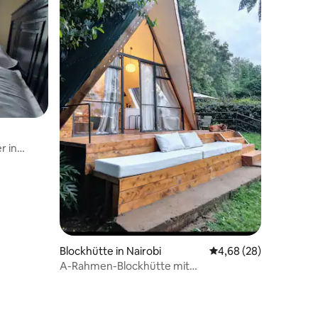
r in
17 Bewertungen
Blockhütte in Nairobi
Durchschnittliche Be
4,68 (28)
A-Rahmen-Blockhütte mit
Panoramablick im Badezimmer