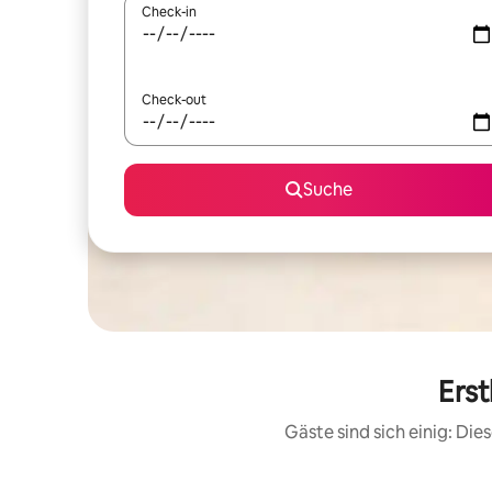
Check-in
Check-out
Suche
Erst
Gäste sind sich einig: Di