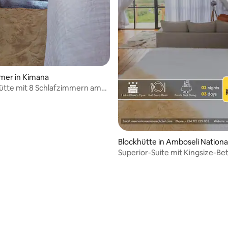
mer in Kimana
 Hütte mit 8 Schlafzimmern am
scharo
Blockhütte in Amboseli Nationa
ark
Superior-Suite mit Kingsize-Bet
Nanare Chalets Amboseli