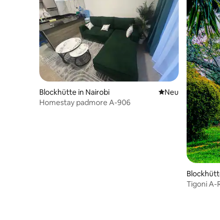
Blockhütte in Nairobi
Neue Unterkunft
Neu
Homestay padmore A-906
Blockhütt
Tigoni A