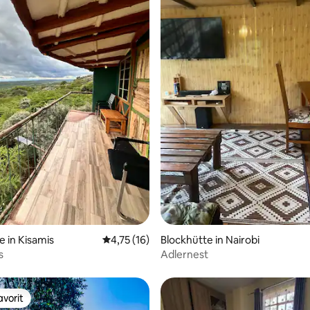
e in Kisamis
Durchschnittliche Bewertung: 4,75 von 5, 
4,75 (16)
Blockhütte in Nairobi
s
Adlernest
vorit
vorit