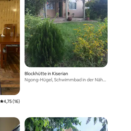
Blockhütte in Kiserian
Ngong-Hügel, Schwimmbad in der Nähe
des Parks
16 Bewertungen
Durchschnittliche Bewertung: 4,75 von 5, 16 Bewertungen
4,75 (16)