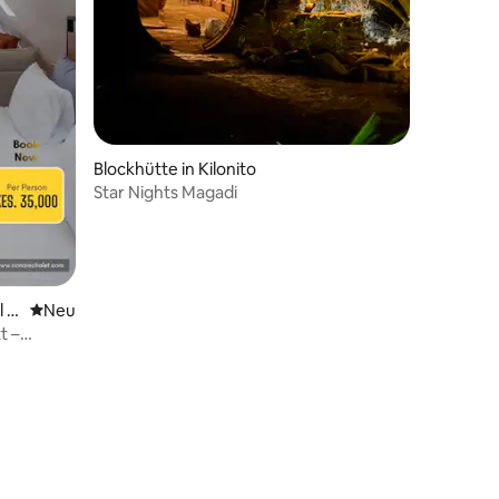
Blockhütte in Kilonito
Star Nights Magadi
l P
Neue Unterkunft
Neu
t –