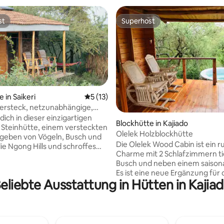
st
Superhost
st
Superhost
 in Saikeri
Durchschnittliche Bewertung: 5 von 5, 
5 (13)
ersteck, netzunabhängige,
ertung: 4,83 von 5, 18 Bewertungen
e Hütte
dich in dieser einzigartigen
Blockhütte in Kajiado
 Steinhütte, einem versteckten
Olelek Holzblockhütte
geben von Vögeln, Busch und
Die Olelek Wood Cabin ist ein ru
die Ngong Hills und schroffes
Charme mit 2 Schlafzimmern ti
Mach es dir am knisternden
Busch und neben einem saisona
ütlich und genieße die
Es ist eine neue Ergänzung für 
hrend du Zeit mit deinen
eliebte Ausstattung in Hütten in Kajia
größere Blockhütte auf der 36
rbringst. Eingebettet in eine
großen Ranch. Genieße das Ge
etzunabhängige Lage lädt
von Vogelgezwitscher und den
hige Zufluchtsort dazu ein,
gelegentlichen Besuch am ans
 zu machen, tief
Strauß oder mache eine Wande
tmen und die einfachen