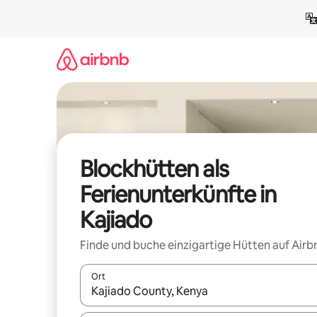
Zu
Inhalten
springen
Blockhütten als
Ferienunterkünfte in
Kajiado
Finde und buche einzigartige Hütten auf Airb
Ort
Wenn Ergebnisse verfügbar sind, navigiere mit d