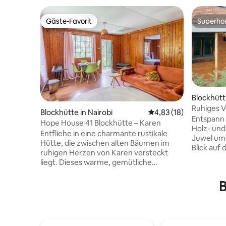
Gäste-Favorit
Superho
Gäste-Favorit
Superho
Blockhütte
Ruhiges V
Blockhütte in Nairobi
Durchschnittliche Bew
4,83 (18)
versteckt
Entspann 
Hope House 41 Blockhütte – Karen
Holz- und
Entfliehe in eine charmante rustikale
Juwel um
Hütte, die zwischen alten Bäumen im
Blick auf 
ruhigen Herzen von Karen versteckt
Gelände. 
liegt. Dieses warme, gemütliche
Kamin gem
Apartment mit einem Schlafzimmer
Wärme, wä
verfügt über eine geräumige
B
Lieben ve
Küchenzeile, einen stilvollen
ruhige, n
Wohnbereich und einen ruhigen
dieser ru
Außenbereich, der perfekt zum
langsamer
Entspannen in der Ruhe der Natur ist. Die
durchzua