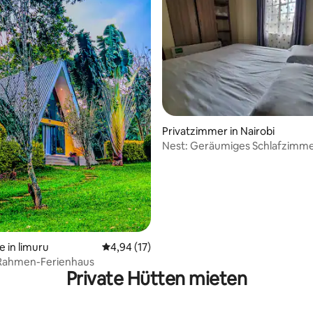
Privatzimmer in Nairobi
Nest: Geräumiges Schlafzimme
ruhiger Umgebung
e in limuru
Durchschnittliche Bewertung: 4,94 von 5, 
4,94 (17)
-Rahmen-Ferienhaus
Private Hütten mieten