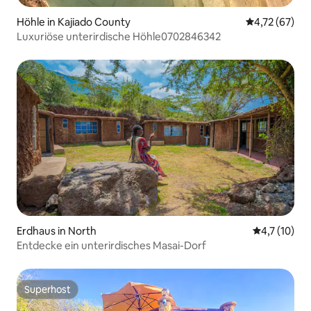
Höhle in Kajiado County
Durchschnitt
4,72 (67)
Luxuriöse unterirdische Höhle0702846342
Erdhaus in North
Durchschnit
4,7 (10)
Entdecke ein unterirdisches Masai-Dorf
Superhost
Superhost