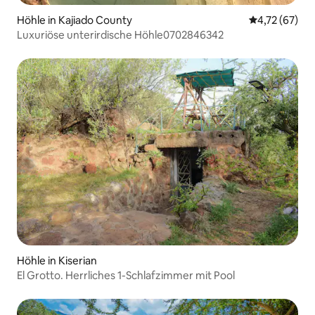
Höhle in Kajiado County
Durchschnitt
4,72 (67)
Luxuriöse unterirdische Höhle0702846342
Höhle in Kiserian
El Grotto. Herrliches 1-Schlafzimmer mit Pool