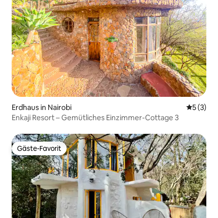
Erdhaus in Nairobi
Durchsch
5 (3)
Enkaji Resort – Gemütliches Einzimmer-Cottage 3
Gäste-Favorit
Gäste-Favorit