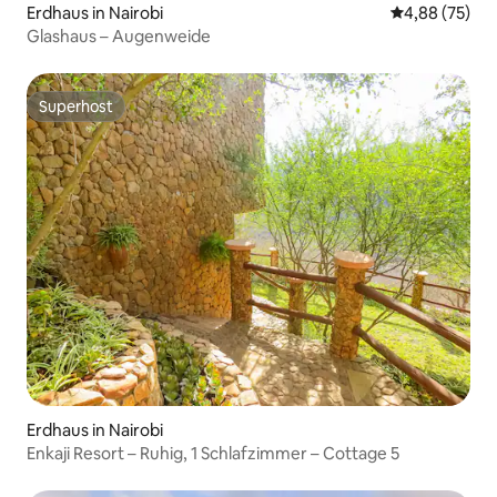
Erdhaus in Nairobi
Durchschnittl
4,88 (75)
Glashaus – Augenweide
Superhost
Superhost
Erdhaus in Nairobi
Enkaji Resort – Ruhig, 1 Schlafzimmer – Cottage 5