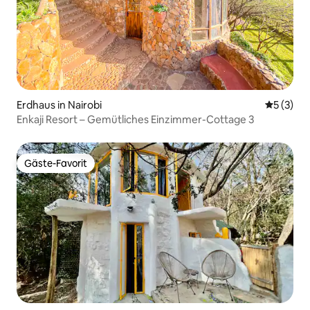
Erdhaus in Nairobi
Durchsch
5 (3)
Enkaji Resort – Gemütliches Einzimmer-Cottage 3
Gäste-Favorit
Gäste-Favorit