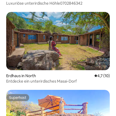
Luxuriöse unterirdische Höhle0702846342
Erdhaus in North
Durchschnit
4,7 (10)
Entdecke ein unterirdisches Masai-Dorf
Superhost
Superhost