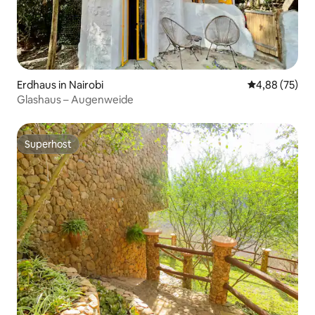
Erdhaus in Nairobi
Durchschnittl
4,88 (75)
Glashaus – Augenweide
Superhost
Superhost