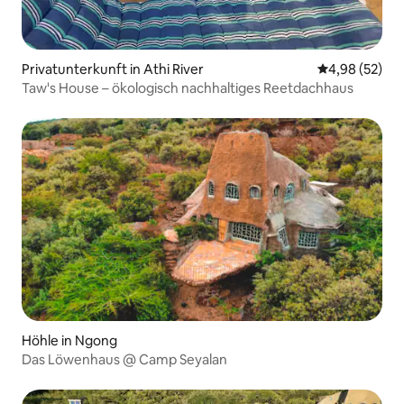
Privatunterkunft in Athi River
Durchschnittl
4,98 (52)
Taw's House – ökologisch nachhaltiges Reetdachhaus
Höhle in Ngong
Das Löwenhaus @ Camp Seyalan