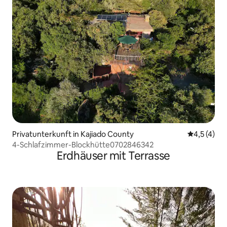
Privatunterkunft in Kajiado County
Durchschni
4,5 (4)
4-Schlafzimmer-Blockhütte0702846342
Erdhäuser mit Terrasse