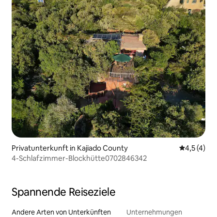
Privatunterkunft in Kajiado County
Durchschni
4,5 (4)
4-Schlafzimmer-Blockhütte0702846342
Spannende Reiseziele
Andere Arten von Unterkünften
Unternehmungen