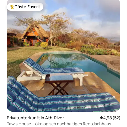
Gäste-Favorit
Beliebter Gäste-Favorit.
Privatunterkunft in Athi River
Durchschnittl
4,98 (52)
Taw's House – ökologisch nachhaltiges Reetdachhaus