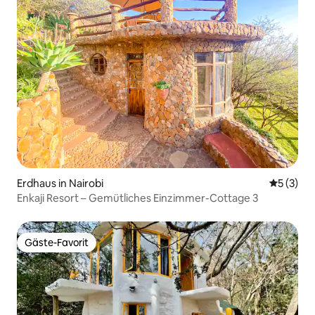
Erdhaus in Nairobi
Durchsch
5 (3)
Enkaji Resort – Gemütliches Einzimmer-Cottage 3
Gäste-Favorit
Gäste-Favorit