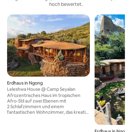
hoch bewertet.
Erdhaus in Ngong
Leleshwa House @ Camp Seyalan
Afrozentrisches Haus im tropischen
Afro-Stil auf zwei Ebenen mit
2 Schlafzimmern und einem
fantastischen Wohnzimmer, das kreativ
mit einer offenen Küche verbunden ist,
die vollständig mit den notwendigen
Kochgelegenheiten ausgestattet ist.
Erdhaus in Ngong