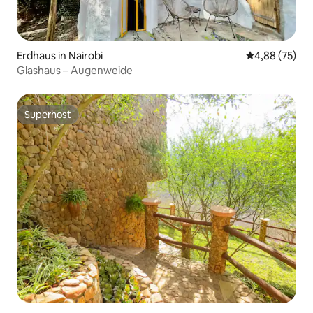
Erdhaus in Nairobi
Durchschnittl
4,88 (75)
Glashaus – Augenweide
Superhost
Superhost