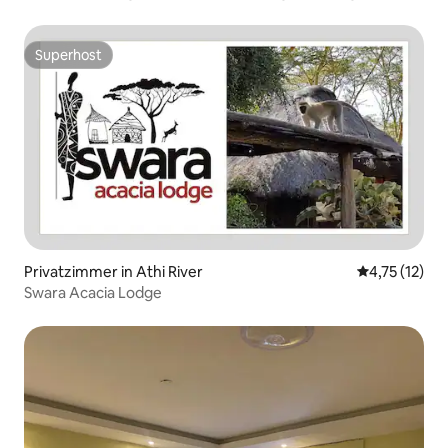
Superhost
Superhost
Privatzimmer in Athi River
Durchschnitt
4,75 (12)
Swara Acacia Lodge