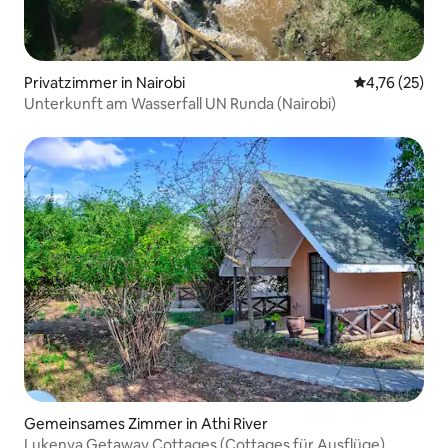
Privatzimmer in Nairobi
Durchschnitt
4,76 (25)
Unterkunft am Wasserfall UN Runda (Nairobi)
Gemeinsames Zimmer in Athi River
Lukenya Getaway Cottages (Cottages für Ausflüge)