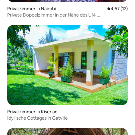
Privatzimmer in Nairobi
Durchschnitt
4,67 (12)
Private Doppelzimmer in der Nähe des UN-
Hauptquartiers Gigiri
Privatzimmer in Kiserian
Idyllische Cottages in Gatville