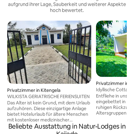
aufgrund ihrer Lage, Sauberkeit und weiterer Aspekte
hoch bewertet.
Privatzimmer in Ki
Idyllische Cottages
Privatzimmer in Kitengela
Entfliehe in unse
WILKISTA GERIATRISCHE FERIENSUITEN
eingebettet in üpp
Das Alter ist kein Grund, mit dem Urlaub
ruhigen Rückzugsor
aufzuhören. Diese einzigartige Anlage
Altersgruppen. Entspanne dich auf
bietet Hotelurlaub für ältere Menschen
deiner privaten T
mit kostenloser medizinischer
Blick, entspanne di
Beliebte Ausstattung in Natur-Lodges in
Überwachung. Verbringen Sie eine
sonnenverwöhnte
ruhige Zeit damit, sich wieder mit der