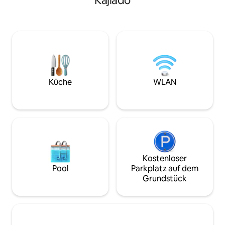
Kajiado
wandere durch un
Natur zu verbinden und lustige
Gummibaumwald 
Aktivitäten für ältere Menschen zu
Ausblicke auf Nairobi. Pflanze
unternehmen. Erholen Sie sich von
spaziere in der Na
Stress und Einsamkeit in Häusern, in
besuche Bauernh
denen ältere Menschen die meiste Zeit
und grille frisch 
verbringen. Das Krankenhaus nebenan
oder Hühner. Mit Highspeed-Internet,
bietet bei Bedarf eine kostenlose
haustierfreundlic
medizinische Überwachung. Genießen
einem Kinderspie
Sie das Essen aus unserem Restaurant
Küche
WLAN
Grillpavillon kann
und unternehmen Sie anschließend
Erinnerungen scha
einen Spaziergang in der Natur, bei dem
Sie mit Vögeln und unschädlichen
Wandertieren interagieren.
Kostenloser
Pool
Parkplatz auf dem
Grundstück