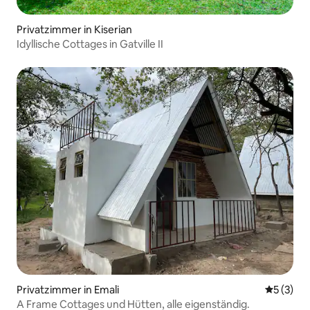
Privatzimmer in Kiserian
Idyllische Cottages in Gatville II
Privatzimmer in Emali
Durchsch
5 (3)
A Frame Cottages und Hütten, alle eigenständig.