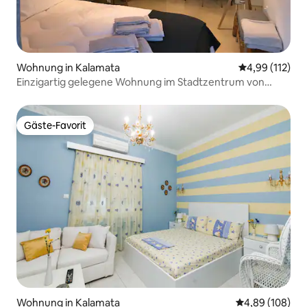
Wohnung in Kalamata
Durchschnittl
4,99 (112)
Einzigartig gelegene Wohnung im Stadtzentrum von
Kalamata
Gäste-Favorit
Gäste-Favorit
Wohnung in Kalamata
Durchschnittli
4,89 (108)