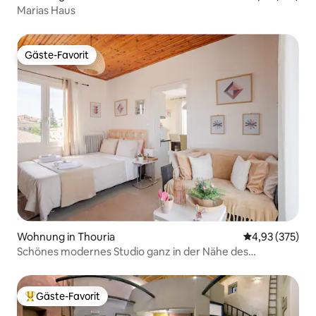
Marias Haus
Gäste-Favorit
Gäste-Favorit
Wohnung in Thouria
Durchschnittli
4,93 (375)
Schönes modernes Studio ganz in der Nähe des
Flughafens
Gäste-Favorit
Beliebter Gäste-Favorit.