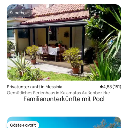
Superhost
Superhost
Privatunterkunft in Messinia
Durchschnittl
4,83 (151)
Gemütliches Ferienhaus in Kalamatas Außenbezirke
Familienunterkünfte mit Pool
Gäste-Favorit
Gäste-Favorit