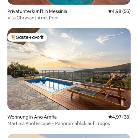
Privatunterkunft in Messinia
Durchschnittl
4,98 (56)
Villa Chrysanthi mit Pool
Gäste-Favorit
Beliebter Gäste-Favorit.
Wohnung in Ano Amfia
Durchschnittl
4,97 (38)
Martinia Pool Escape – Panoramablick auf Tragos