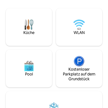
offenen Markt und der Altstadt von
Restaurant (500 m
Kalamata entfernt. Versteckt hinter
während deines Auf
hohen Mauern und umgeben von
km) alles, was du 
üppigem Grün, verfügt die Unterkunft
Strandbars, Taver
über einen geräumigen privaten Garten,
ein idealer Ausga
einen großen ruhigen Innenhof mit
nahegelegene Geg
Swimmingpool und zwei unabhängige
den vielen schöne
Wohnbereiche, perfekt für diejenigen,
schwimmen und di
Küche
WLAN
die sowohl Komfort als auch
Sehenswürdigkeite
Privatsphäre suchen.
Kostenloses WLAN
Kostenloser
Pool
Parkplatz auf dem
Grundstück