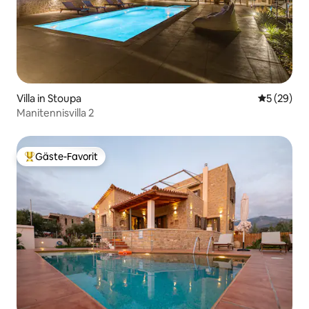
Villa in Stoupa
Durchschni
5 (29)
Manitennisvilla 2
Gäste-Favorit
Beliebter Gäste-Favorit.