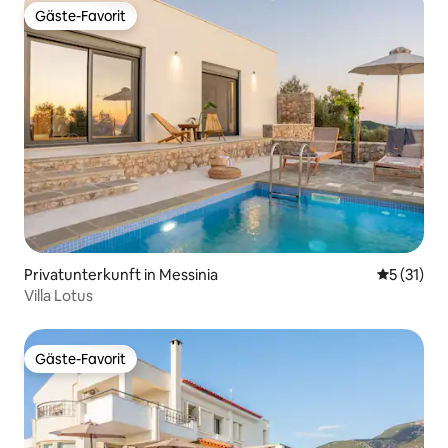
Gäste-Favorit
Gäste-Favorit
Privatunterkunft in Messinia
Durchschn
5 (31)
Villa Lotus
Gäste-Favorit
Gäste-Favorit