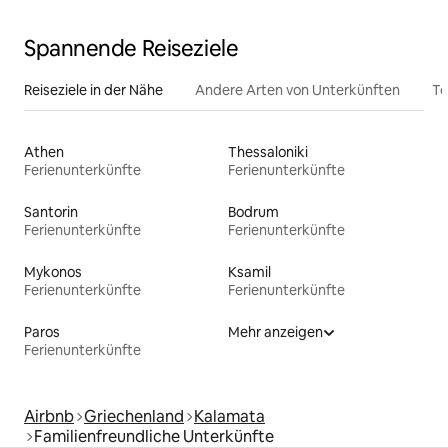
Spannende Reiseziele
Reiseziele in der Nähe
Andere Arten von Unterkünften
To
Athen
Thessaloniki
Ferienunterkünfte
Ferienunterkünfte
Santorin
Bodrum
Ferienunterkünfte
Ferienunterkünfte
Mykonos
Ksamil
Ferienunterkünfte
Ferienunterkünfte
Paros
Mehr anzeigen
Ferienunterkünfte
Airbnb
Griechenland
Kalamata
Familienfreundliche Unterkünfte