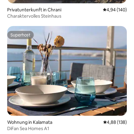
Privatunterkunft in Chrani
Durchschnittli
4,94 (140)
Charaktervolles Steinhaus
Superhost
Superhost
Wohnung in Kalamata
Durchschnittli
4,88 (138)
DiFan Sea Homes A1