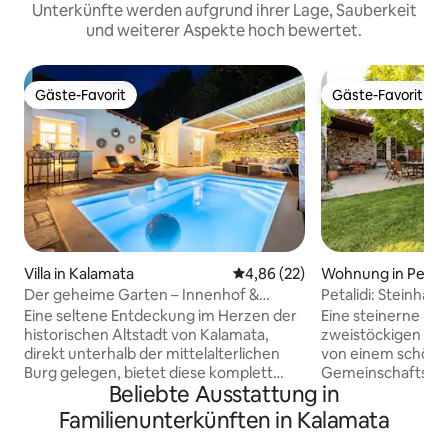
Unterkünfte werden aufgrund ihrer Lage, Sauberkeit
und weiterer Aspekte hoch bewertet.
Gäste-Favorit
Gäste-Favorit
Gäste-Favorit
Gäste-Favorit
Villa in Kalamata
Durchschnittliche Bewertung: 
4,86 (22)
Wohnung in Petali
Der geheime Garten – Innenhof &
Petalidi: Steinhaus
private Poolvilla
Strandnähe
Eine seltene Entdeckung im Herzen der
Eine steinerne Unt
historischen Altstadt von Kalamata,
zweistöckigen St
direkt unterhalb der mittelalterlichen
von einem schön
Burg gelegen, bietet diese komplett
Gemeinschaftsgar
Beliebte Ausstattung in
renovierte Villa aus dem 19. Jahrhundert
Sandstrand von Kar
eine abgeschiedene, luxuriöse Oase, nur
einen fantastische
Familienunterkünften in Kalamata
wenige Schritte vom pulsierenden
geringer Entfernu