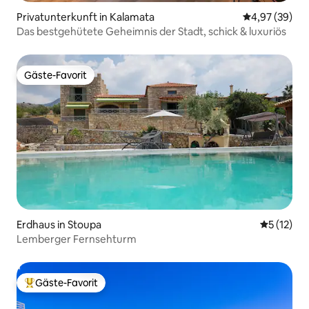
Privatunterkunft in Kalamata
Durchschnittl
4,97 (39)
Das bestgehütete Geheimnis der Stadt, schick & luxuriös
Gäste-Favorit
Gäste-Favorit
Erdhaus in Stoupa
Durchschn
5 (12)
Lemberger Fernsehturm
Gäste-Favorit
Beliebter Gäste-Favorit.