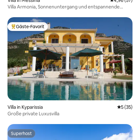
Villa in Messinia
Durchschnittl
4,96 (57)
Villa Armonia, Sonnenuntergang und entspannende
Strandatmosphäre
Gäste-Favorit
Beliebter Gäste-Favorit.
Villa in Kyparissia
Durchschn
5 (35)
Große private Luxusvilla
Superhost
Superhost