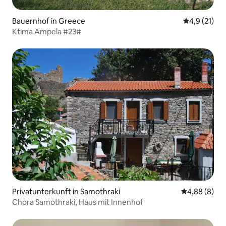
Bauernhof in Greece
Durchschnit
4,9 (21)
Ktima Ampela #23#
Privatunterkunft in Samothraki
Durchschnitt
4,88 (8)
Chora Samothraki, Haus mit Innenhof