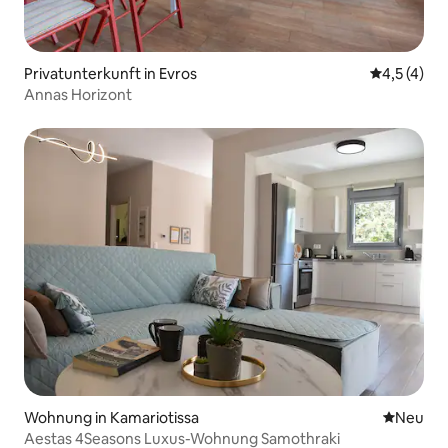
Privatunterkunft in Evros
Durchschni
4,5 (4)
Annas Horizont
Wohnung in Kamariotissa
Neue Unt
Neu
Aestas 4Seasons Luxus-Wohnung Samothraki