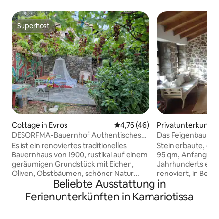
Superhost
Superhost
Cottage in Evros
Durchschnittliche Bewertung: 
4,76 (46)
Privatunterkunft 
ki
DESORFMA-Bauernhof Authentisches
Das Feigenbaumh
Naturleben
Es ist ein renoviertes traditionelles
Stein erbaute, er
Bauernhaus von 1900, rustikal auf einem
95 qm, Anfang de
geräumigen Grundstück mit Eichen,
Jahrhunderts erb
Oliven, Obstbäumen, schöner Natur
renoviert, in Bezu
Beliebte Ausstattung in
(Bäche, in denen du schwimmen kannst,
erhaltenen Charak
Bergwandern, Meer, alles zu Fuß
aktualisierten, fri
Ferienunterkünften in Kamariotissa
erreichbar, tolles Essen (Fisch,
Im Erdgeschoss be
gebackene Ziege, vegan)! Das Haus
Schlafzimmer mit 