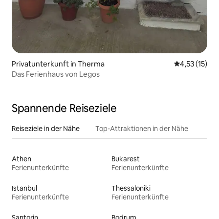
Privatunterkunft in Therma
Durchschnitt
4,53 (15)
Das Ferienhaus von Legos
Spannende Reiseziele
Reiseziele in der Nähe
Top-Attraktionen in der Nähe
Athen
Bukarest
Ferienunterkünfte
Ferienunterkünfte
Istanbul
Thessaloniki
Ferienunterkünfte
Ferienunterkünfte
Santorin
Bodrum