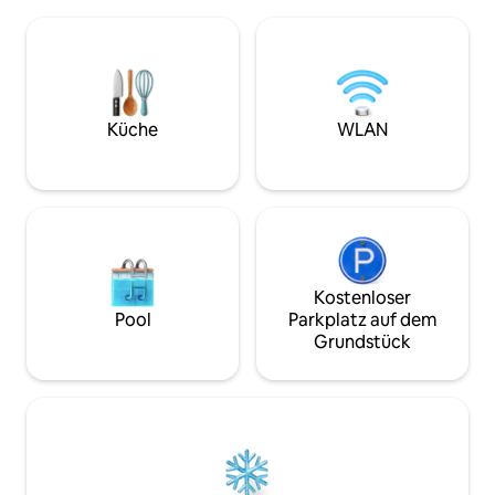
befindet sich auf 2 Ebenen von jeweils
und direktem Kon
40 m², offener Raum, 2 Kamine, 2
direktem Kontakt 
Doppelbetten, 2 Schlafsofas, 2
Obergeschoss bef
Einzelbetten, Schlaf unter Sternen
Wohnzimmer, die 
Doppelbett, Hängematten, Küche &
Esszimmer in eine
WC. Autonome Photovoltaikanlage,
Raum mit Zugang 
volle Beleuchtung, Ladegeräte,
riesigen Blick auf
Küche
WLAN
Kühlschrank, kein WLAN, Gasküche,
das Schloss.
authentisch, friedlich romantischer
Geist, Meditation!
Kostenloser
Pool
Parkplatz auf dem
Grundstück