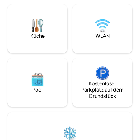
Fernseher mit OTTs, eine Klimaanlage
15 Min. L&T – 200 Meter 15 Gehminuten
mit Inverter und eine voll ausgestattete
zum DLF IT Park 
Küche (RO-Wasser, Gasherd).
Chennai Trade Cen
Entspanne dich auf einem ruhigen
entfernt, Olympia
Balkon mit Buddha oder genieße Indoor-
– Omega-Schule, k
Spiele. In der Toskana gelegene „Gated
in der Enklave RAUCHEN AUẞERHALB
Küche
WLAN
Community“ mit Fitnessraum,
DES ZIMMERS … E
Sportplätzen und Wachdienst rund um
NICHT ERLAUBT. (DERZEIT GIBT ES
die Uhr. Kostenpflichtige Abholung vom
KLEINERE BAUARB
Flughafen verfügbar. Self-Check-in
UNSEREM HAUS.)
fertig!
Kostenloser
Pool
Parkplatz auf dem
Grundstück