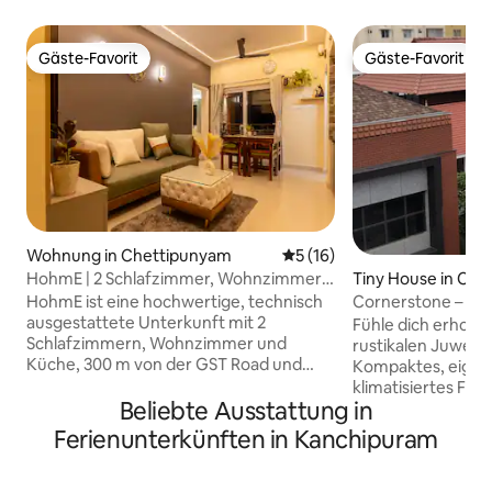
Gäste-Favorit
Gäste-Favorit
Gäste-Favorit
Gäste-Favorit
Wohnung in Chettipunyam
Durchschnittliche Bewertun
5 (16)
HohmE | 2 Schlafzimmer, Wohnzimmer,
Tiny House in Che
Küche – Smart-Aufenthalt in Mahindra
HohmE ist eine hochwertige, technisch
Cornerstone – Tri
City
ausgestattete Unterkunft mit 2
Fühle dich erholt,
Schlafzimmern, Wohnzimmer und
rustikalen Juwel 
Küche, 300 m von der GST Road und
Kompaktes, eigen
Mahindra World City entfernt. Ideal für
klimatisiertes Fer
Geschäfts- und Familienaufenthalte, mit
Beliebte Ausstattung in
und Küchenzeile. 
Apple Homekey-Smartschlössern,
nicht mit dem Hau
Ferienunterkünften in Kanchipuram
Klimaanlagen und ferngesteuerten
Die in der Ecke d
Ventilatoren in jedem Zimmer. Genießen
Erdgeschosswohnu
Sie Highspeed-WLAN, einen OLED-
gemütliche Atmo