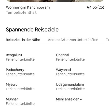
Wohnung in Kanchipuram
Durchschnittl
4,65 (26)
Tempelaufenthalt
Spannende Reiseziele
Reiseziele in der Nähe
Andere Arten von Unterkünften
To
Bengaluru
Chennai
Ferienunterkünfte
Ferienunterkünfte
Puducherry
Wayanad
Ferienunterkünfte
Ferienunterkünfte
Mysuru
Udagamandalam
Ferienunterkünfte
Ferienunterkünfte
Munnar
Mehr anzeigen
Ferienunterkünfte