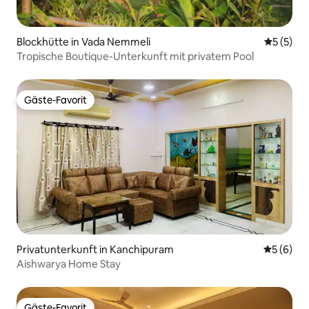
Blockhütte in Vada Nemmeli
Durchsch
5 (5)
Tropische Boutique-Unterkunft mit privatem Pool
Gäste-Favorit
Gäste-Favorit
Privatunterkunft in Kanchipuram
Durchschn
5 (6)
Aishwarya Home Stay
Gäste-Favorit