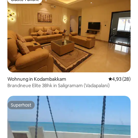
Gäste-Favorit
Wohnung in Kodambakkam
Durchschnittl
4,93 (28)
Brandneue Elite 3Bhk in Saligramam (Vadapalani)
Superhost
Superhost