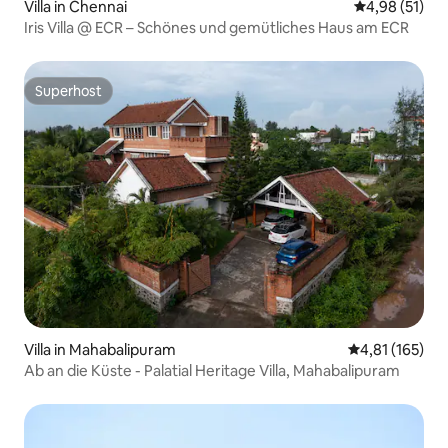
Villa in Chennai
Durchschnitt
4,98 (51)
Iris Villa @ ECR – Schönes und gemütliches Haus am ECR
Superhost
Superhost
Villa in Mahabalipuram
Durchschnittl
4,81 (165)
Ab an die Küste - Palatial Heritage Villa, Mahabalipuram