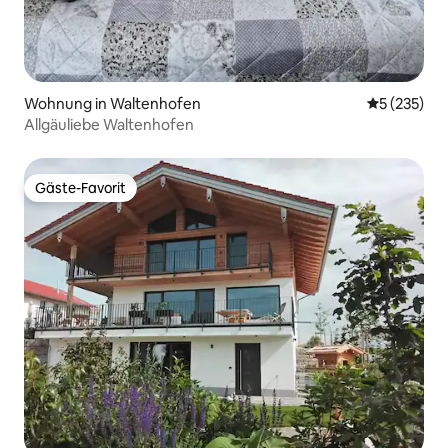
Wohnung in Waltenhofen
Durchschnit
5 (235)
Allgäuliebe Waltenhofen
Gäste-Favorit
Gäste-Favorit