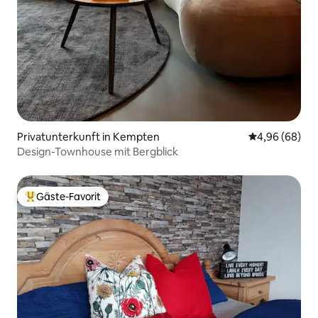
Privatunterkunft in Kempten
Durchschnittl
4,96 (68)
Design-Townhouse mit Bergblick
Gäste-Favorit
Beliebter Gäste-Favorit.