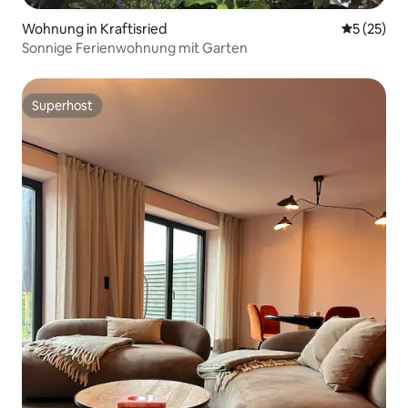
Wohnung in Kraftisried
Durchschn
5 (25)
Sonnige Ferienwohnung mit Garten
Superhost
Superhost