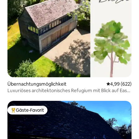
Übernachtungsmöglichkeit
Durchschnittli
4,99 (622)
Luxuriöses architektonisches Refugium mit Blick auf East
Sussex
Gäste-Favorit
Beliebter Gäste-Favorit.