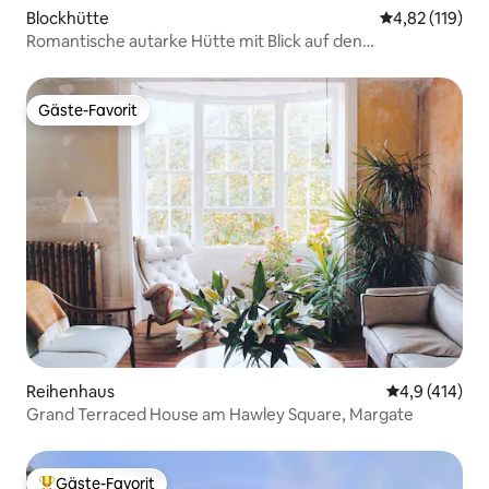
Blockhütte
Durchschnittl
4,82 (119)
Romantische autarke Hütte mit Blick auf den
Sonnenuntergang, Canterbury
Gäste-Favorit
Gäste-Favorit
Reihenhaus
Durchschnitt
4,9 (414)
Grand Terraced House am Hawley Square, Margate
Gäste-Favorit