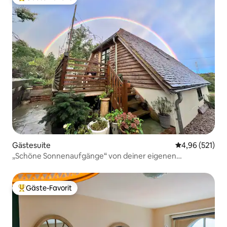
Beliebter Gäste-Favorit.
Gästesuite
Durchschnittl
4,96 (521)
„Schöne Sonnenaufgänge“ von deiner eigenen
gemütlichen Ecke aus
Gäste-Favorit
Beliebter Gäste-Favorit.