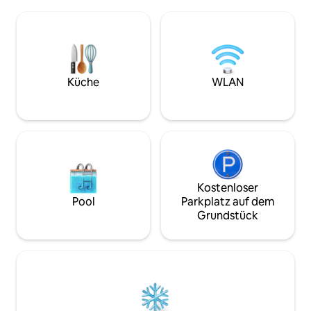
Handtücher und tausend Sterne über
Natur zu verbinden. Sie verfügt übe
dir. Leg dich ins Bett, schalte die Lampen
Doppelschlafzimme
aus und beginne zu zählen. Genieße
riesigen Panorama
einen entspannenden holzbeheizten
Hauptraum mit ein
Whirlpool mit einem Glas Prosecco,
einem Küchenber
atme frische Luft ein und lehne dich
separaten Duschra
zurück und genieße den Blick auf die
Küche
WLAN
Terrasse und priv
nördlichen Tiefen. Tippe auf mein
Bad. Hundefreundl
Profilbild, sieh dir meine anderen Blasen
an. Nicht geeignet für Kinder unter
4 Jahren.
Kostenloser
Pool
Parkplatz auf dem
Grundstück