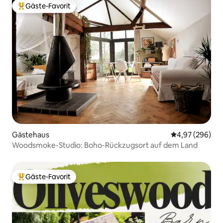
Gäste-Favorit
Beliebter Gäste-Favorit.
Gästehaus
Durchschnittli
4,97 (296)
Woodsmoke-Studio: Boho-Rückzugsort auf dem Land
Gäste-Favorit
Beliebter Gäste-Favorit.