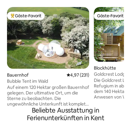
Gäste-Favorit
Gäste-Favorit
Beliebter Gäste-Favorit.
Gäste-Favorit
Blockhütte
Goldcrest Lodge,
Bauernhof
Durchschnittliche Bewertung: 4
4,97 (231)
Die Goldcrest Lodg
Bubble Tent im Wald
Refugium in abge
Auf einem 120 Hektar großen Bauernhof
dem 140 Hektar gr
gelegen. Der ultimative Ort, um die
Anwesen von Wadhu
Sterne zu beobachten. Die
konzipiert, dass sie
ungewöhnliche Unterkunft ist komplett
waldreiche Umgeb
Beliebte Ausstattung in
ausgestattet, damit du eine
dennoch hell und 
ausgezeichnete und originelle Nacht
Ferienunterkünften in Kent
modernem Luxus is
genießen kannst. Ein gemütliches Bett,
romantische Ausze
eine Toilette, eine Dusche, saubere
Zuflucht oder um 