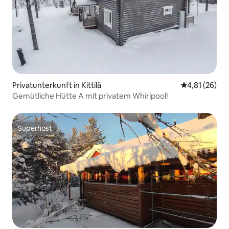
Privatunterkunft in Kittilä
Durchschnitt
4,81 (26)
Gemütliche Hütte A mit privatem Whirlpool!
Superhost
Superhost