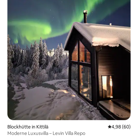
Blockhütte in Kittilä
Durchschnittl
4,98 (60)
Moderne Luxusvilla – Levin Villa Repo