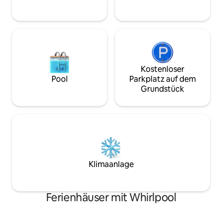
Toiletten und Dus
Lapplands von unserer schönen Villa
Männer im Haupth
Kinos aus zu erleben.
Kostenloser
Pool
Parkplatz auf dem
Grundstück
Klimaanlage
Ferienhäuser mit Whirlpool