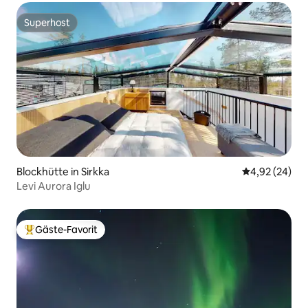
Superhost
Superhost
Blockhütte in Sirkka
Durchschnittl
4,92 (24)
Levi Aurora Iglu
Gäste-Favorit
Beliebter Gäste-Favorit.