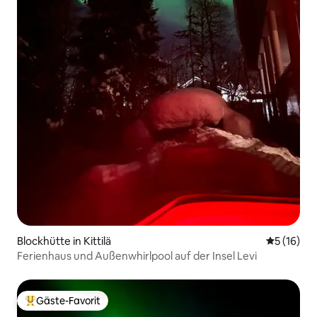
Blockhütte in Kittilä
Durchschn
5 (16)
Ferienhaus und Außenwhirlpool auf der Insel Levi
Gäste-Favorit
Beliebter Gäste-Favorit.