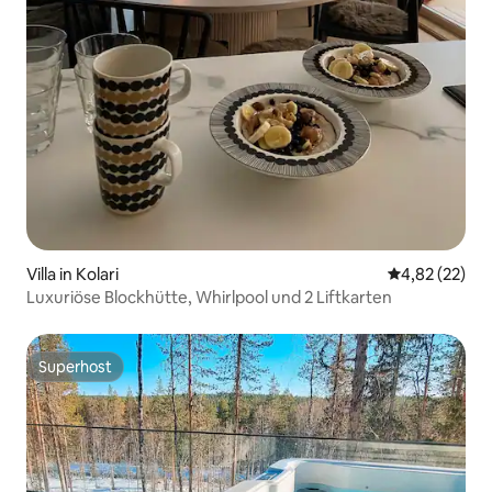
Villa in Kolari
Durchschnitt
4,82 (22)
Luxuriöse Blockhütte, Whirlpool und 2 Liftkarten
Superhost
Superhost