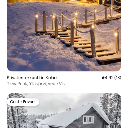
Privatunterkunft in Kolari
Durchschnitt
4,92 (13)
TievaPeak, Ylläsjärvi, neue Villa
Gäste-Favorit
Gäste-Favorit