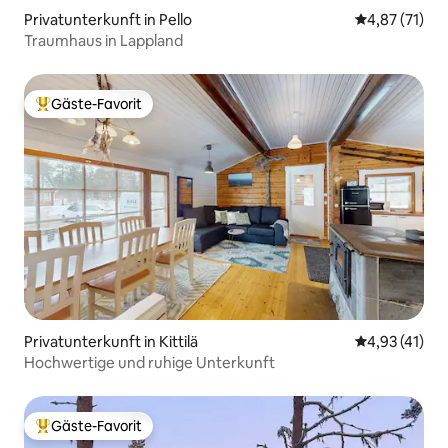
Privatunterkunft in Pello
Durchschnitt
4,87 (71)
Traumhaus in Lappland
Gäste-Favorit
Beliebter Gäste-Favorit.
Privatunterkunft in Kittilä
Durchschnitt
4,93 (41)
Hochwertige und ruhige Unterkunft
Gäste-Favorit
Beliebter Gäste-Favorit.