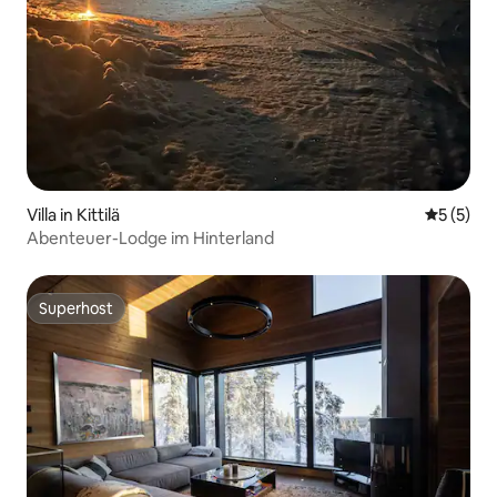
Villa in Kittilä
Durchsch
5 (5)
Abenteuer-Lodge im Hinterland
Superhost
Superhost