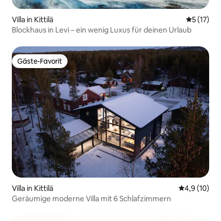
Villa in Kittilä
Durchschn
5 (17)
Blockhaus in Levi – ein wenig Luxus für deinen Urlaub
Gäste-Favorit
Gäste-Favorit
Villa in Kittilä
Durchschnit
4,9 (10)
Geräumige moderne Villa mit 6 Schlafzimmern