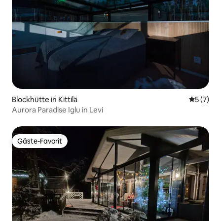
Blockhütte in Kittilä
Durchsch
5 (7)
Aurora Paradise Iglu in Levi
Gäste-Favorit
Gäste-Favorit