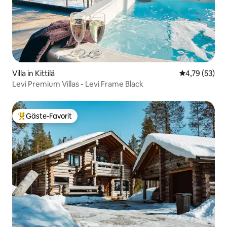
Villa in Kittilä
Durchschnitt
4,79 (53)
Levi Premium Villas - Levi Frame Black
Gäste-Favorit
Beliebter Gäste-Favorit.