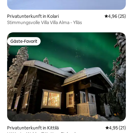
Privatunterkunft in Kolari
Durchschnittl
4,96 (25)
Stimmungsvolle Villa Villa Alma - Ylläs
Gäste-Favorit
Gäste-Favorit
Privatunterkunft in Kittilä
Durchschnitt
4,95 (21)