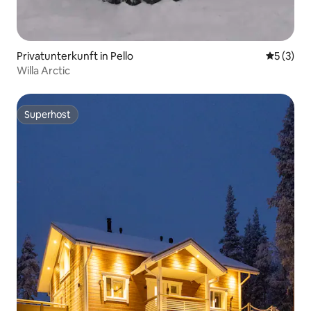
Privatunterkunft in Pello
Durchsch
5 (3)
Willa Arctic
Superhost
Superhost