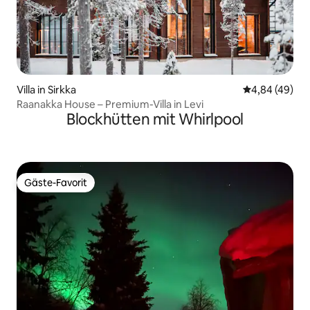
Villa in Sirkka
Durchschnittl
4,84 (49)
Raanakka House – Premium-Villa in Levi
Blockhütten mit Whirlpool
Gäste-Favorit
Gäste-Favorit