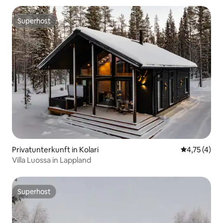
Superhost
Superhost
Privatunterkunft in Kolari
Durchschnit
4,75 (4)
Villa Luossa in Lappland
Superhost
Superhost