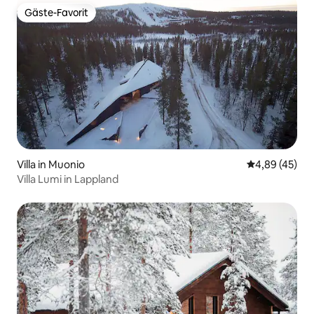
Gäste-Favorit
Gäste-Favorit
Villa in Muonio
Durchschnittl
4,89 (45)
Villa Lumi in Lappland