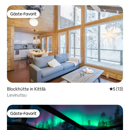
Gäste-Favorit
Gäste-Favorit
Blockhütte in Kittilä
Durchschn
5 (13)
Levinutsu
Gäste-Favorit
Gäste-Favorit