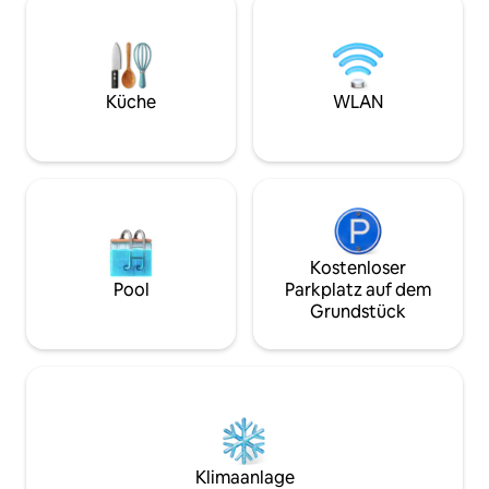
Tiroler Bergwelt. An die vier
Innenstadt und do
Schlafzimmer grenzt jeweils ein
Wohngegend. <br
separates Badezimmer. Das
Bushaltestelle erre
gemeinsame Wohn- und Esszimmer mit
Minuten. Die Hah
voll
Meter entfernt.
Küche
WLAN
Kostenloser
Pool
Parkplatz auf dem
Grundstück
Klimaanlage