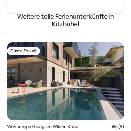
Weitere tolle Ferienunterkünfte in
Kitzbühel
Gäste-Favorit
Gäste-Favorit
Wohnung in Going am Wilden Kaiser
Durchschn
5 (9)