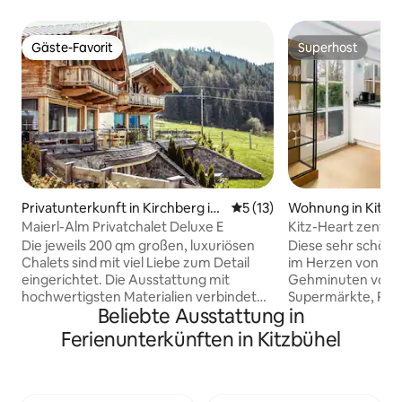
Gäste-Favorit
Superhost
Gäste-Favorit
Superhost
Privatunterkunft in Kirchberg in
Durchschnittliche Bewertun
5 (13)
Wohnung in Kitzb
Tirol
Maierl-Alm Privatchalet Deluxe E
Kitz-Heart zentra
Die jeweils 200 qm großen, luxuriösen
Diese sehr schöne
Chalets sind mit viel Liebe zum Detail
im Herzen von Kit
eingerichtet. Die Ausstattung mit
Gehminuten von de
hochwertigsten Materialien verbindet
Supermärkte, Rest
Beliebte Ausstattung in
modernes Design mit alpinem Wohlfühl-
fußläufig erreichb
Ambiente. Jedes Chalet erstreckt sich
Rasmushof sowie d
Ferienunterkünften in Kitzbühel
über drei Ebenen mit zwei Terrassen
Skigebiet über d
und einem Balkon und bietet Platz für 8
Ganslernhang sind
bis 10 Personen. Von jeder Etage aus
<br><br>Sie wohne
genießen Sie den Fernblick über die
am Zielhang der St