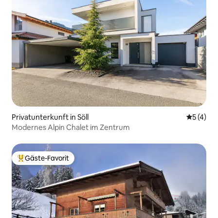
Privatunterkunft in Söll
Durchsch
5 (4)
Modernes Alpin Chalet im Zentrum
Gäste-Favorit
Beliebter Gäste-Favorit.