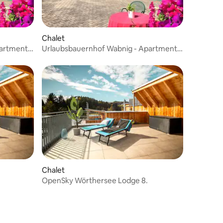
Chalet
partment
Urlaubsbauernhof Wabnig - Apartment
Mittagskogel
Chalet
OpenSky Wörthersee Lodge 8.