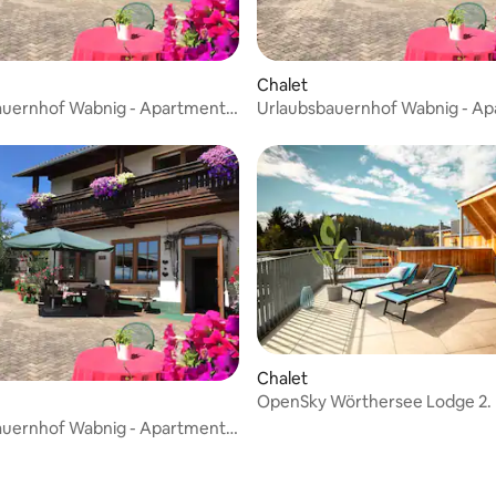
Chalet
auernhof Wabnig - Apartment
Urlaubsbauernhof Wabnig - A
a
Hochobir
Chalet
OpenSky Wörthersee Lodge 2.
auernhof Wabnig - Apartment
l