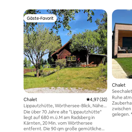
Gäste-Favorit
Gäste-Favorit
Chalet
Seechalet
Ruhe atm
Chalet
Durchschnittliche Bew
4,97 (32)
Zauberhaf
Lippautzhütte, Wörthersee-Blick, Nähe
zwischen 
Klagenfurt
Die über 70 Jahre alte "Lippautzhütte"
gelegen. * privater Seezugang mit
liegt auf 680 m.ü.M am Radsberg in
eigener B
Kärnten, 20 Min. vom Wörthersee
gemütlich
entfernt. Die 90 qm große gemütliche
einem * Pelletsofen für die Herbst- &