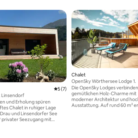
Chalet
OpenSky Wörthersee Lodge 1.
Die OpenSky Lodges verbinde
Durchschnittliche Bewertung: 5 von 5,
5 (7)
gemütlichen Holz-Charme mit
 Linsendorf
moderner Architektur und hoc
en und Erholung spüren
ertung: 4,97 von 5, 32 Bewertungen
Ausstattung. Auf rund 60 m² erwartet
tes Chalet in ruhiger Lage
euch ein lichtdurchfluteter Wo
Drau und Linsendorfer See
Essbereich mit moderner, voll
ausgestatteter Küche – ideal f
adebucht (300m Entfernung) *
gemeinsame Kochabende. Die
er Wohn- und Essbereich mit
verfügen je nach Kategorie übe