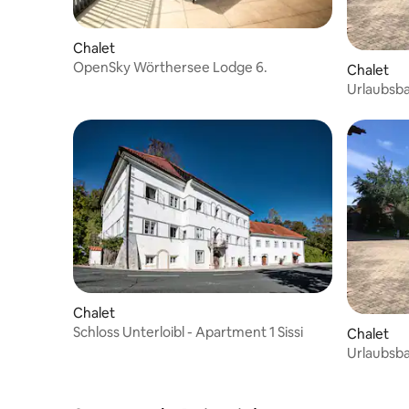
Chalet
OpenSky Wörthersee Lodge 6.
Chalet
Urlaubsb
Koschutt
Chalet
Schloss Unterloibl - Apartment 1 Sissi
Chalet
Urlaubsb
Hochstuh