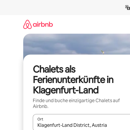
Zu
Inhalten
springen
Chalets als
Ferienunterkünfte in
Klagenfurt-Land
Finde und buche einzigartige Chalets auf
Airbnb.
Ort
Wenn Ergebnisse verfügbar sind, navigiere mit d