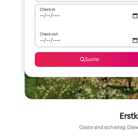
Check-in
Check-out
Suche
Erstk
Gäste sind sich einig: Di