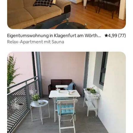
Eigentumswohnung in Klagenfurt am Wörther
Durchschnittl
4,99 (77)
see
Relax-Apartment mit Sauna