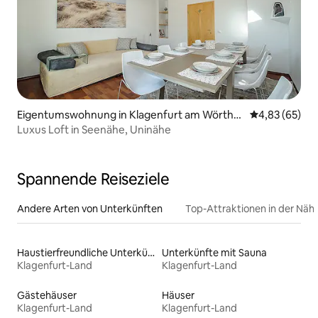
Eigentumswohnung in Klagenfurt am Wörther
Durchschnittl
4,83 (65)
see
Luxus Loft in Seenähe, Uninähe
Spannende Reiseziele
Andere Arten von Unterkünften
Top-Attraktionen in der Näh
Haustierfreundliche Unterkünfte
Unterkünfte mit Sauna
Klagenfurt-Land
Klagenfurt-Land
Gästehäuser
Häuser
Klagenfurt-Land
Klagenfurt-Land