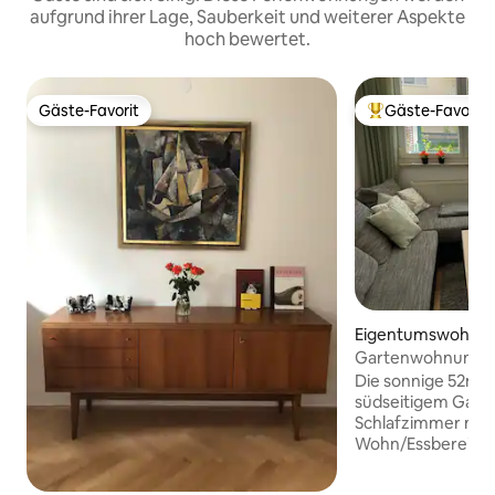
aufgrund ihrer Lage, Sauberkeit und weiterer Aspekte
hoch bewertet.
Gäste-Favorit
Gäste-Favorit
Gäste-Favorit
Beliebter Gäste-F
Eigentumswohnung
nfurt am Wörther
Gartenwohnung z
Stadt
Die sonnige 52m2
südseitigem Gart
Schlafzimmer mit
Wohn/Essbereich 
Schlafplätze für 2
Erwachsenen biete