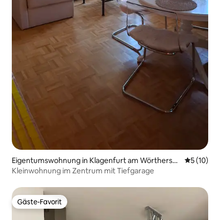
Eigentumswohnung in Klagenfurt am Wörtherse
Durchschn
5 (10)
e
Kleinwohnung im Zentrum mit Tiefgarage
Gäste-Favorit
Gäste-Favorit