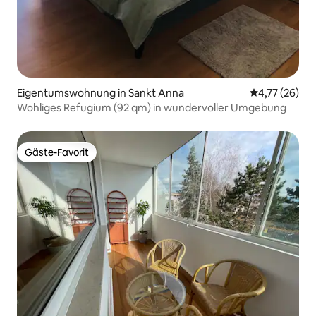
Eigentumswohnung in Sankt Anna
Durchschnitt
4,77 (26)
Wohliges Refugium (92 qm) in wundervoller Umgebung
Gäste-Favorit
Gäste-Favorit