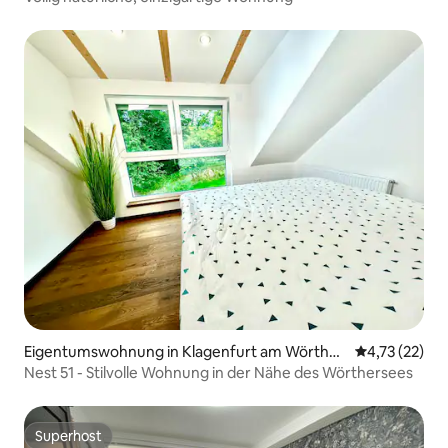
Eigentumswohnung in Klagenfurt am Wörther
Durchschnitt
4,73 (22)
see
Nest 51 - Stilvolle Wohnung in der Nähe des Wörthersees
Superhost
Superhost