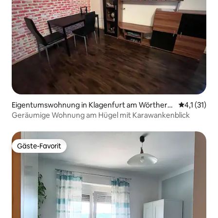
Eigentumswohnung in Klagenfurt am Wörthers
Durchschnit
4,1 (31)
ee
Geräumige Wohnung am Hügel mit Karawankenblick
Gäste-Favorit
Gäste-Favorit