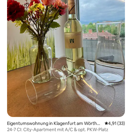
Eigentumswohnung in Klagenfurt am Wörther
Durchschnitt
4,91 (33)
see
24-7 CI: City-Apartment mit A/C & opt. PKW-Platz