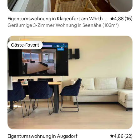
Eigentumswohnung in Klagenfurt am Wörther
Durchschnitt
4,88 (16)
see
Geräumige 3-Zimmer Wohnung in Seenähe (103m²)
Gäste-Favorit
Gäste-Favorit
Eigentumswohnung in Augsdorf
Durchschnittl
4,86 (22)