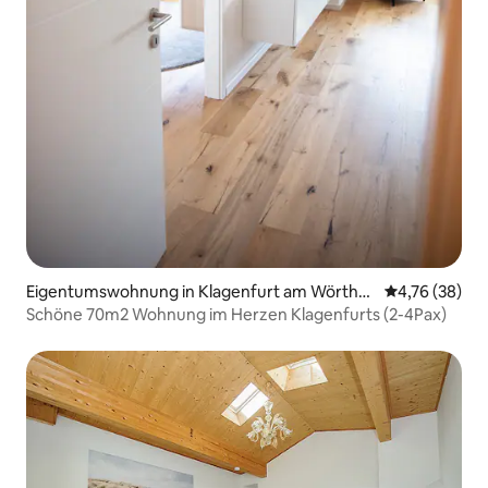
Eigentumswohnung in Klagenfurt am Wörther
Durchschnitt
4,76 (38)
see
Schöne 70m2 Wohnung im Herzen Klagenfurts (2-4Pax)