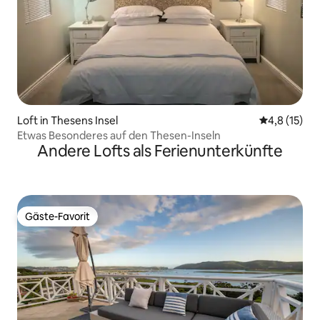
Loft in Thesens Insel
Durchschnit
4,8 (15)
Etwas Besonderes auf den Thesen-Inseln
Andere Lofts als Ferienunterkünfte
Gäste-Favorit
Gäste-Favorit