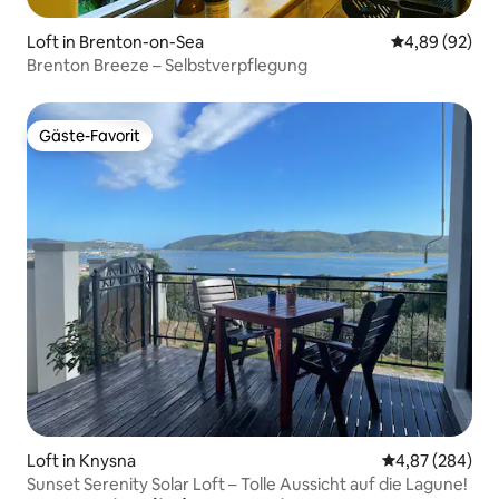
Loft in Brenton-on-Sea
Durchschnittl
4,89 (92)
Brenton Breeze – Selbstverpflegung
Gäste-Favorit
Gäste-Favorit
Loft in Knysna
Durchschnittli
4,87 (284)
Sunset Serenity Solar Loft – Tolle Aussicht auf die Lagune!