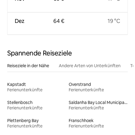
Dez
64 €
19 °C
Spannende Reiseziele
Reiseziele in der Nähe
Andere Arten von Unterkünften
To
Kapstadt
Overstrand
Ferienunterkünfte
Ferienunterkünfte
Stellenbosch
Saldanha Bay Local Municipality
Ferienunterkünfte
Ferienunterkünfte
Plettenberg Bay
Franschhoek
Ferienunterkünfte
Ferienunterkünfte