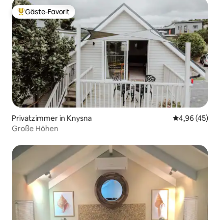
Gäste-Favorit
Beliebter Gäste-Favorit.
Privatzimmer in Knysna
Durchschnittl
4,96 (45)
Große Höhen