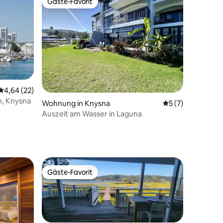
Gäste-Favorit
Gäste-Favorit
Durchschnittliche Bewertung: 4,64 von 5, 22 Bewertungen
4,64 (22)
n, Knysna
29 Bewertungen
Wohnung in Knysna
Durchschnittlich
5 (7)
Auszeit am Wasser in Laguna
Gäste-Favorit
Gäste-Favorit