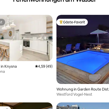
st
Gäste-Favorit
st
Beliebter Gäste-Favorit.
Bewertung: 5 von 5, 42 Bewertungen
in Knysna
Durchschnittliche Bewertung: 4,59 von 5, 
4,59 (49)
una
Wohnung in Garden Route Distr
ct Municipality
Westford Vogel-Nest