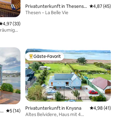
Privatunterkunft in Thesens I
Durchschnittliche Be
4,87 (45)
nsel
Thesen – La Belle Vie
Durchschnittliche Bewertung: 4,97 von 5, 33 Bewertungen
4,97 (33)
eräumige
 eigenem
Gäste-Favorit
Beliebter Gäste-Favorit.
Privatunterkunft in Knysna
Durchschnittliche Be
4,98 (41)
se
Durchschnittliche Bewertung: 5 von 5, 14 Bewertungen
5 (14)
Altes Belvidere, Haus mit 4
21 Bewertungen
Schlafzimmern und Blick auf die Lagune