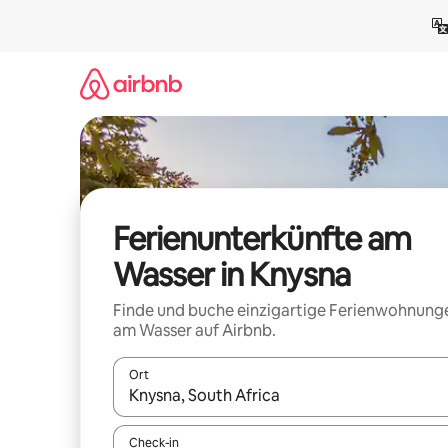
Zu
Inhalten
springen
Ferienunterkünfte am
Wasser in Knysna
Finde und buche einzigartige Ferienwohnung
am Wasser auf Airbnb.
Ort
Wenn Ergebnisse verfügbar sind, navigiere mit d
Check-in