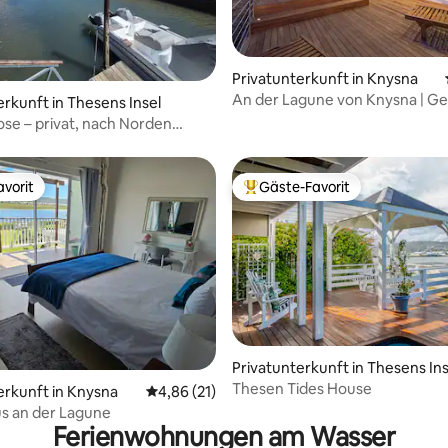
Privatunterkunft in Knysna
An der Lagune von Knysna | G
wertung: 4,8 von 5, 116 Bewertungen
erkunft in Thesens Insel
Unterkunft mit 7 Zimmern mit
ose – privat, nach Norden
Bad
tet, mit Boot
vorit
Gäste-Favorit
vorit
Beliebter Gäste-Favorit.
wertung: 4,91 von 5, 11 Bewertungen
Privatunterkunft in Thesens In
l
Thesen Tides House
erkunft in Knysna
Durchschnittliche Bewertung: 4,86 von 5, 
4,86 (21)
s an der Lagune
Ferienwohnungen am Wasser