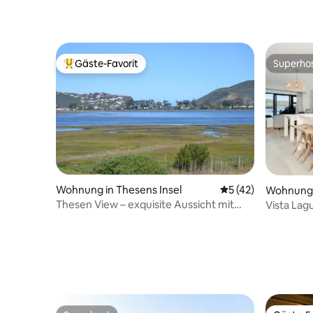
Gäste-Favorit
Superho
Beliebter Gäste-Favorit.
Superho
Wohnung in Thesens Insel
Durchschnittliche 
5 (42)
Wohnung 
Thesen View – exquisite Aussicht mit
Vista Lag
Kanu & Fahrrädern