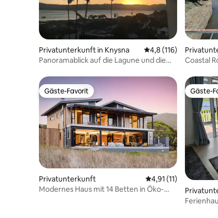
Privatunterkunft in Knysna
Durchschnittliche Be
4,8 (116)
Privatunt
Panoramablick auf die Lagune und die
Coastal R
Heads – Notstromaggregat
ausgerich
Gäste-Favorit
Gäste-Fa
Gäste-Favorit
Gäste-Fa
Privatunterkunft
Durchschnittliche Be
4,91 (11)
Modernes Haus mit 14 Betten in Öko-
Privatunt
Anwesen an der Knysna-Lagune
Ferienhau