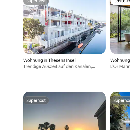
Superhost
Gäste-Fa
Superhost
Gäste-Fa
Wohnung in Thesens Insel
Wohnung 
Trendige Auszeit auf den Kanälen,
L’Or Mari
Thesen Islands
Superhost
Superho
Superhost
Superho