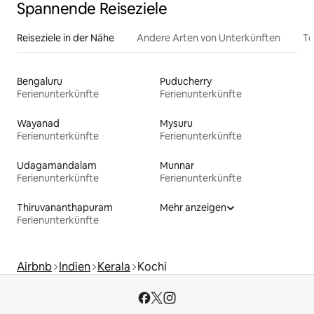
Spannende Reiseziele
Reiseziele in der Nähe
Andere Arten von Unterkünften
To
Bengaluru
Puducherry
Ferienunterkünfte
Ferienunterkünfte
Wayanad
Mysuru
Ferienunterkünfte
Ferienunterkünfte
Udagamandalam
Munnar
Ferienunterkünfte
Ferienunterkünfte
Thiruvananthapuram
Mehr anzeigen
Ferienunterkünfte
Airbnb
Indien
Kerala
Kochi