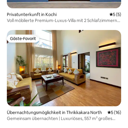
Privatunterkunft in Kochi
Durchsch
5 (5)
Voll möblierte Premium-Luxus-Villa mit 2 Schlafzimmern,
Wohnzimmer, Küche und Service
Gäste-Favorit
Gäste-Favorit
Übernachtungsmöglichkeit in Thrikkakara North
Durchschn
5 (16)
Gemeinsam übernachten | Luxuriöses, 557 m² großes
Maisonette-Apartment mit 4 Schlafzimmern