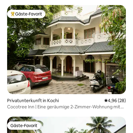
Gäste-Favorit
Beliebter Gäste-Favorit.
Privatunterkunft in Kochi
Durchschnittl
4,96 (28)
Cocotree Inn | Eine geräumige 2-Zimmer-Wohnung mit
Küche im 1. Stock, Kochi
Gäste-Favorit
Gäste-Favorit