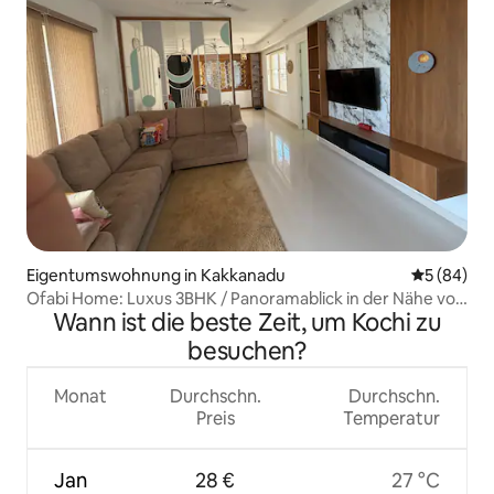
Eigentumswohnung in Kakkanadu
Durchschni
5 (84)
Ofabi Home: Luxus 3BHK / Panoramablick in der Nähe von
Wann ist die beste Zeit, um Kochi zu
Infopark
besuchen?
Monat
Durchschn.
Durchschn.
Preis
Temperatur
Jan
28 €
27 °C