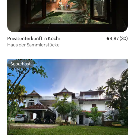
Privatunterkunft in Kochi
Durchschnittl
4,87 (30)
Haus der Sammlerstücke
Superhost
Superhost