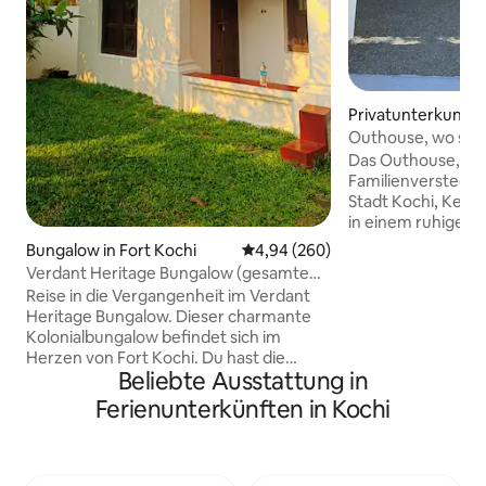
Privatunterkunft i
Outhouse, wo sich
nach Hause komme
Das Outhouse, dein
Familienversteck 
Stadt Kochi, Keral
in einem ruhigen 
der Nähe der bes
Bungalow in Fort Kochi
Durchschnittliche Bewertung: 4
4,94 (260)
Sehenswürdigkeit
Verdant Heritage Bungalow (gesamte
bietet die perfek
obere Etage)
Reise in die Vergangenheit im Verdant
Komfort, Charme 
Heritage Bungalow. Dieser charmante
Gastfreundschaft in 
Kolonialbungalow befindet sich im
Outhouse ist ein
Herzen von Fort Kochi. Du hast die
gepflegtes Famili
Beliebte Ausstattung in
gesamte, private obere Etage für dich
ausgelegt ist, das
allein, komplett mit einem luxuriösen
Ferienunterkünften in Kochi
Moment, in dem 
Hauptschlafzimmer mit Klimaanlage,
wohlfühlst. Mit g
einem kühlen Gästezimmer (auch mit
Wohnbereichen, l
Klimaanlage) und einem luftigen Balkon.
und einem privaten
Wenn das einsame Badezimmer nicht