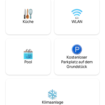
für Familien, Freu
ausreicht, kannst du gerne das
einen entspannte
Badezimmer im Erdgeschoss nutzen.
Erkunde alle nahegelegenen
Sehenswürdigkeiten zu Fuß, da sie nur
einen Spaziergang entfernt sind. Wir
Küche
WLAN
wohnen nicht hier, sondern sind nur
einen kurzen 15-minütigen Anruf
entfernt.
Kostenloser
Pool
Parkplatz auf dem
Grundstück
Klimaanlage