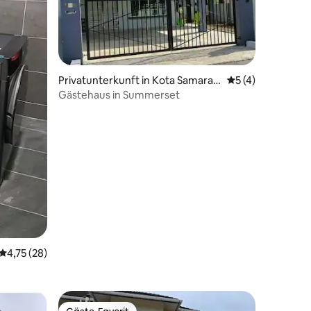
 8 Bewertungen
Privatunterkunft in Kota Samarah
Durchschnittlich
5 (4)
an
Gästehaus in Summerset
Durchschnittliche Bewertung: 4,75 von 5, 28 Bewertungen
4,75 (28)