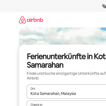
Zu
Inhalten
springen
Ferienunterkünfte in Kot
Samarahan
Finde und buche einzigartige Unterkünfte auf
Airbnb
Ort
Wenn Ergebnisse verfügbar sind, navigiere mit d
Check-in