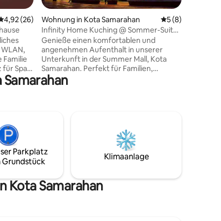
ausgesta
Essberei
Durchschnittliche Bewertung: 4,92 von 5, 26 Bewertungen
4,92 (26)
Wohnung in Kota Samarahan
Durchschnittlich
5 (8)
einem Fl
uhause
Infinity Home Kuching @ Sommer-Suite
Flughafe
04-27
iches
Genieße einen komfortablen und
entfernt
, WLAN,
angenehmen Aufenthalt in unserer
e Familie
Unterkunft in der Summer Mall, Kota
z für Spaß.
Samarahan. Perfekt für Familien,
ta Samarahan
n
Studenten und Geschäftsreisende,
e Wohn-
bietet unsere Unterkunft einen
iert. Gute
sauberen, gemütlichen und voll
eter zum
ausgestatteten Raum mit einfachem
Zugang zu Einkaufsmöglichkeiten,
,
Restaurants und täglichen
LEVARD,
Notwendigkeiten. Die strategische Lage
in der Nähe von Universitäten und
ser Parkplatz
wichtigen Sehenswürdigkeiten macht es
Klimaanlage
 Grundstück
edical
zu einer idealen Wahl für kurze oder
rfront und
lange Aufenthalte. Fühle dich wie zu
Hause, während du Samarahan
on Kota Samarahan
erkundest.