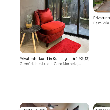
Privatunt
an
Palm Vill
Privatunterkunft in Kuching
Durchschnittliche Be
4,92 (12)
Gemütliches Luxus-Casa Marbella,
einstöckiges Haus