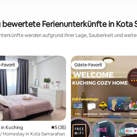
ig bewertete Ferienunterkünfte in Kota
 Unterkünfte werden aufgrund ihrer Lage, Sauberkeit und wei
-Favorit
Gäste-Favorit
r Gäste-Favorit.
Gäste-Favorit
wertung: 4,85 von 5, 13 Bewertungen
in Kuching
Durchschnittliche Bewertung: 5 von 5, 
5 (35)
 Homestay in Kota Samarahan