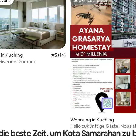
vorit
Superhost
vorit
Superhost
in Kuching
Durchschnittliche Bewertung: 5 von 5, 
5 (14)
Riverine Diamond
rtung: 4,83 von 5, 145 Bewertungen
Wohnung in Kuching
Hallo zukünftige Gäste, Nous 
die beste Zeit, um Kota Samarahan zu
votre réponse.