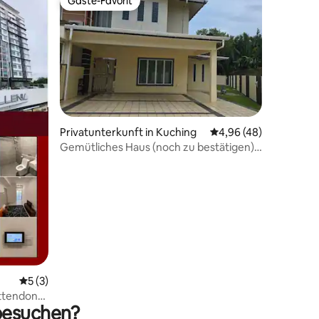
Gäste-Favorit
Gäste-Favorit
14 Bewertungen
Privatunterkunft in Kuching
Durchschnittliche Be
4,96 (48)
Gemütliches Haus (noch zu bestätigen),
geräumiger Rückzugsort für Familien
und Gruppen
Durchschnittliche Bewertung: 5 von 5, 3 Bewertungen
5 (3)
attendons
 besuchen?