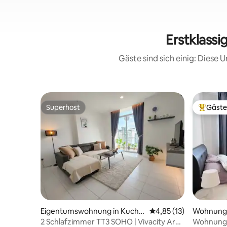
Erstklass
Gäste sind sich einig: Diese
Superhost
Gäste
Superhost
Beliebte
Eigentumswohnung in Kuchin
Durchschnittliche Be
4,85 (13)
Wohnung 
g
2 Schlafzimmer TT3 SOHO | Vivacity Area
Wohnung/