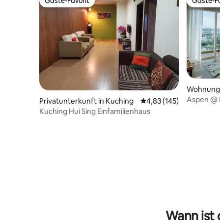
Gäste-Favorit
Gäste-Fa
Gäste-Favorit
Gäste-Fa
Wohnung 
Aspen @ 
Privatunterkunft in Kuching
Durchschnittliche Bewe
4,83 (145)
Kuching Hui Sing Einfamilienhaus
Wann ist 