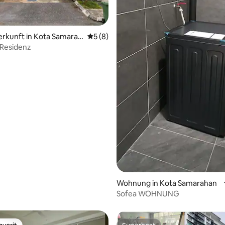
erkunft in Kota Samarah
Durchschnittliche Bewertung: 5 von 5,
5 (8)
a Residenz
wertung: 4,92 von 5, 12 Bewertungen
Wohnung in Kota Samarahan
Sofea WOHNUNG