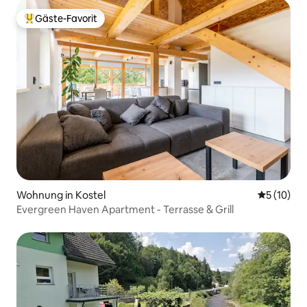
Gäste-Favorit
Beliebter Gäste-Favorit.
Wohnung in Kostel
Durchschn
5 (10)
Evergreen Haven Apartment - Terrasse & Grill