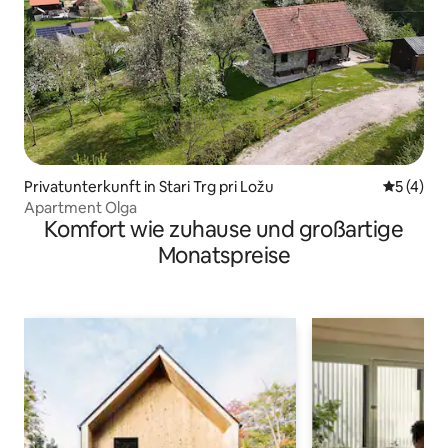
Privatunterkunft in Stari Trg pri Ložu
Durchsch
5 (4)
Apartment Olga
Komfort wie zuhause und großartige
Monatspreise