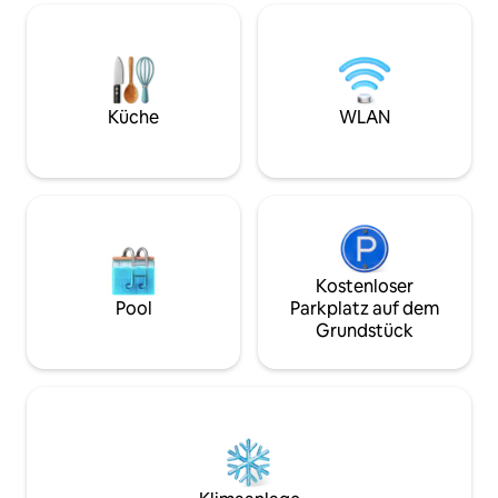
dem Sofa mit Matr
Reisebett für ein 
Offenes Wohnzim
Zubehör - Der Esst
Großzügiges Bad m
Babys - Terrasse m
Küche
WLAN
im Sommer, schö
Bettwäsche und H
Preis inbegriffen.
Kostenloser
Pool
Parkplatz auf dem
Grundstück