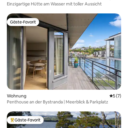
Einzigartige Hütte am Wasser mit toller Aussicht
Gäste-Favorit
Gäste-Favorit
Wohnung
Durchsch
5 (7)
Penthouse an der Bystranda | Meerblick & Parkplatz
Gäste-Favorit
Beliebter Gäste-Favorit.