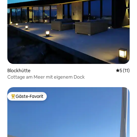
Blockhütte
Durchschn
5 (11)
Cottage am Meer mit eigenem Dock
Gäste-Favorit
Beliebter Gäste-Favorit.