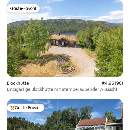
Gäste-Favorit
Gäste-Favorit
Blockhütte
Durchschnittl
4,96 (90)
Einzigartige Blockhütte mit atemberaubender Aussicht
Gäste-Favorit
Beliebter Gäste-Favorit.