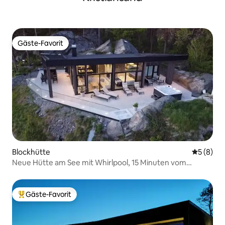
Gäste-Favorit
Gäste-Favorit
Blockhütte
Durchschn
5 (8)
Neue Hütte am See mit Whirlpool, 15 Minuten vom
Dyreparken entfernt
Gäste-Favorit
Beliebter Gäste-Favorit.