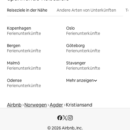
Reiseziele in der Nähe
Andere Arten von Unterkünften
To
Kopenhagen
Oslo
Ferienunterkünfte
Ferienunterkünfte
Bergen
Göteborg
Ferienunterkünfte
Ferienunterkünfte
Malmö
Stavanger
Ferienunterkünfte
Ferienunterkünfte
Odense
Mehr anzeigen
Ferienunterkünfte
Airbnb
Norwegen
Agder
Kristiansand
© 2026 Airbnb, Inc.