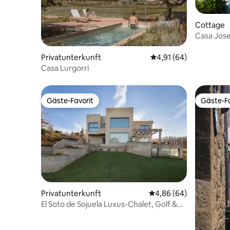
Cottage
Casa Jose
Privatunterkunft
Durchschnittliche Bew
4,91 (64)
Casa Lurgorri
Gäste-Favorit
Gäste-Fa
Gäste-Favorit
Gäste-Fa
Privatunterkunft
Durchschnittliche Bew
4,86 (64)
El Soto de Sojuela Luxus-Chalet, Golf &
Wald