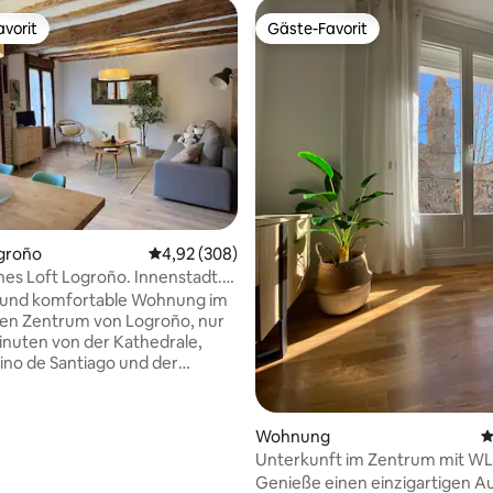
vorit
Gäste-Favorit
vorit
Gäste-Favorit
ogroño
Durchschnittliche Bewertung: 4,92 von 5, 3
4,92 (308)
rtung: 4,93 von 5, 143 Bewertungen
es Loft Logroño. Innenstadt.
erzone
und komfortable Wohnung im
hen Zentrum von Logroño, nur
nuten von der Kathedrale,
no de Santiago und der
n Tapas- und Weinszene der
den Charme von
u Fuß, genieße die
Wohnung
D
enen Parks und Freiflächen
Unterkunft im Zentrum mit W
e einige der besten Speisen
Klimaanlage
Genieße einen einzigartigen A
e Spaniens. Die Wohnung