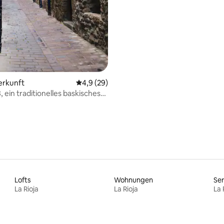
erkunft
Durchschnittliche Bewertung: 4,9 von 5, 
4,9 (29)
 ein traditionelles baskisches
omestead.
Lofts
Wohnungen
Se
La Rioja
La Rioja
La 