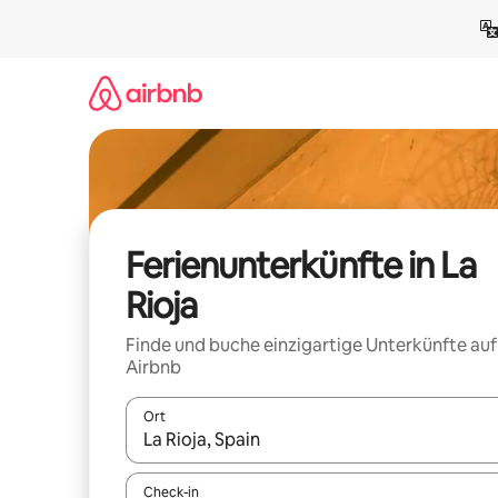
Zu
Inhalten
springen
Ferienunterkünfte in La
Rioja
Finde und buche einzigartige Unterkünfte auf
Airbnb
Ort
Wenn Ergebnisse verfügbar sind, navigiere mit d
Check-in