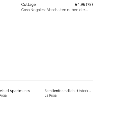
Cottage
Durchschnittliche Be
4,96 (78)
Casa Nogales: Abschalten neben der
Schwarzen Lagune
29 Bewertungen
rviced Apartments
Familienfreundliche Unterkünfte
Rioja
La Rioja