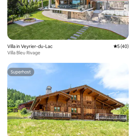
Villa in Veyrier-du-Lac
Durchschni
5 (40)
Villa Bleu Rivage
Superhost
Superhost