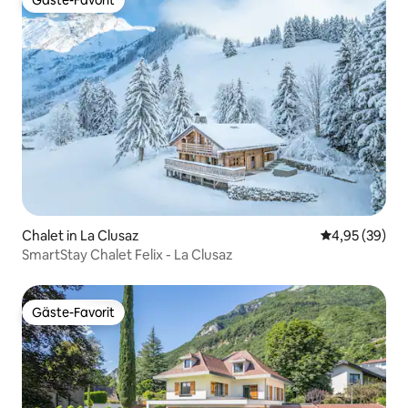
Gäste-Favorit
Gäste-Favorit
Chalet in La Clusaz
Durchschnittl
4,95 (39)
SmartStay Chalet Felix - La Clusaz
Gäste-Favorit
Gäste-Favorit