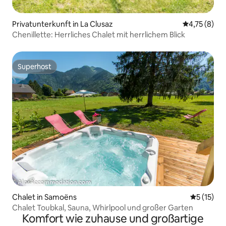
Privatunterkunft in La Clusaz
Durchschnit
4,75 (8)
Chenillette: Herrliches Chalet mit herrlichem Blick
Superhost
Superhost
Chalet in Samoëns
Durchschn
5 (15)
Chalet Toubkal, Sauna, Whirlpool und großer Garten
Komfort wie zuhause und großartige