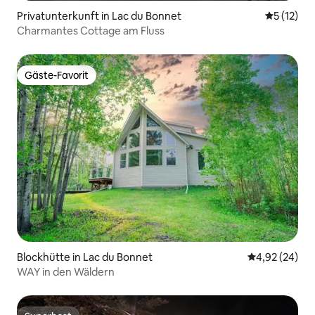
Privatunterkunft in Lac du Bonnet
Durchschn
5 (12)
Charmantes Cottage am Fluss
Gäste-Favorit
Gäste-Favorit
Blockhütte in Lac du Bonnet
Durchschnittl
4,92 (24)
WAY in den Wäldern