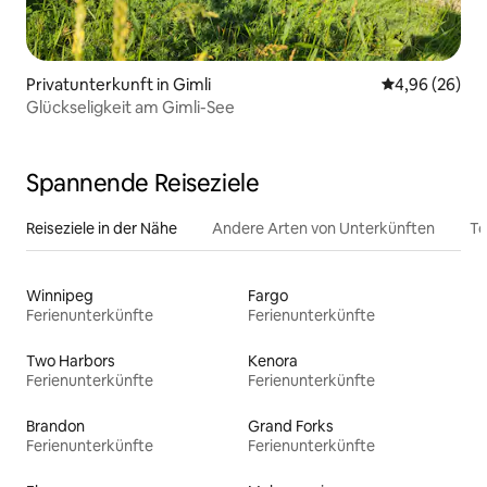
Privatunterkunft in Gimli
Durchschnittl
4,96 (26)
Glückseligkeit am Gimli-See
Spannende Reiseziele
Reiseziele in der Nähe
Andere Arten von Unterkünften
To
Winnipeg
Fargo
Ferienunterkünfte
Ferienunterkünfte
Two Harbors
Kenora
Ferienunterkünfte
Ferienunterkünfte
Brandon
Grand Forks
Ferienunterkünfte
Ferienunterkünfte