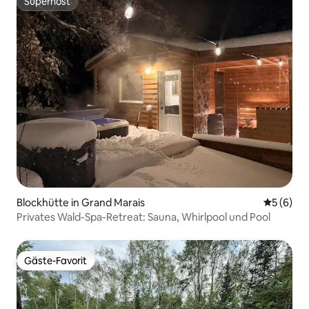
Superhost
Superhost
Blockhütte in Grand Marais
Durchschn
5 (6)
Privates Wald-Spa-Retreat: Sauna, Whirlpool und Pool
Gäste-Favorit
Gäste-Favorit