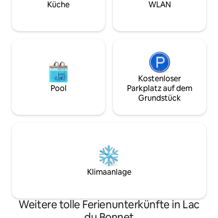
ebenerdige Terrasse mit zwei Grills, Sitz-
Waschmaschine/Tr
Küche
WLAN
und Essbereichen sowie einen Bereich
Tempur-Pedic-M
mit Feuerstelle und vielen
Schaumstoffmatrat
Sitzgelegenheiten.
einer ruhigen Hü
Kostenloser
Pool
Parkplatz auf dem
Grundstück
Klimaanlage
Weitere tolle Ferienunterkünfte in Lac
du Bonnet