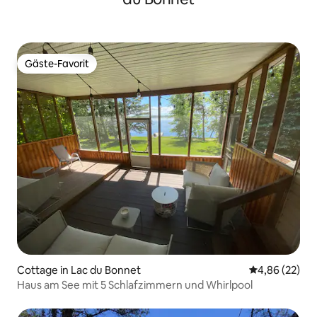
Gäste-Favorit
Gäste-Favorit
Cottage in Lac du Bonnet
Durchschnittl
4,86 (22)
Haus am See mit 5 Schlafzimmern und Whirlpool