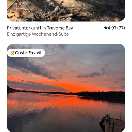
Privatunterkunft in Traverse Bay
Durchschnitt
4,97 (77)
Einzigartige Wochenend-Suite
Gäste-Favorit
Beliebter Gäste-Favorit.