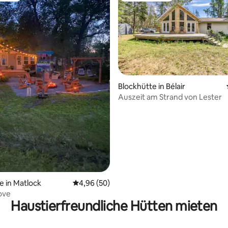
wertung: 4,74 von 5, 74 Bewertungen
Blockhütte in Bélair
Auszeit am Strand von Lester
e in Matlock
Durchschnittliche Bewertung: 4,96 von 5, 
4,96 (50)
ove
Haustierfreundliche Hütten mieten