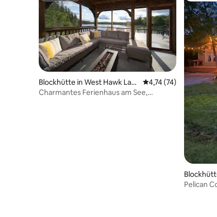
Blockhütte in West Hawk Lak
Durchschnittliche Be
4,74 (74)
e
Charmantes Ferienhaus am See,
Whirlpool, Privatstrand
Blockhütt
Pelican C