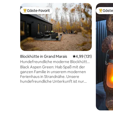
Gäste-Favorit
Gäste
Beliebter Gäste-Favorit.
Beliebte
Blockhütte in Grand Marais
Durchschnittliche Bew
4,99 (131)
Hundefreundliche moderne Blockhütte
in Strandnähe
Black Aspen Green: Hab Spaß mit der
ganzen Familie in unserem modernen
Ferienhaus in Strandnähe. Unsere
hundefreundliche Unterkunft ist nur
wenige Gehminuten vom Strand
entfernt und bietet Komfort für alle.
Dieses moderne Ferienhaus wurde für
eine große Familie oder für zwei Familien
zur gemeinsamen Nutzung entworfen. 3
Schlafzimmer, 2 Badezimmer,