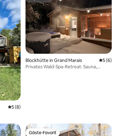
Superhost
 7 Bewertungen
Blockhütte in Grand Marais
Durchschnittlich
5 (6)
Privates Wald-Spa-Retreat: Sauna,
Whirlpool und Pool
Durchschnittliche Bewertung: 5 von 5, 8 Bewertungen
5 (8)
Gäste-Favorit
Gäste-Favorit