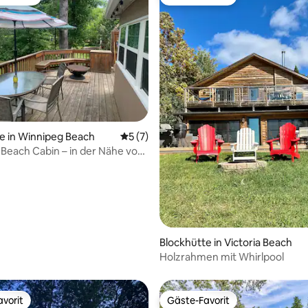
r Gäste-Favorit.
Gäste-Favorit
e in Winnipeg Beach
Durchschnittliche Bewertung: 5 von 5,
5 (7)
Beach Cabin – in der Nähe von
Stadt
ertung: 4,94 von 5, 96 Bewertungen
Blockhütte in Victoria Beach
Holzrahmen mit Whirlpool
vorit
Gäste-Favorit
vorit
Gäste-Favorit