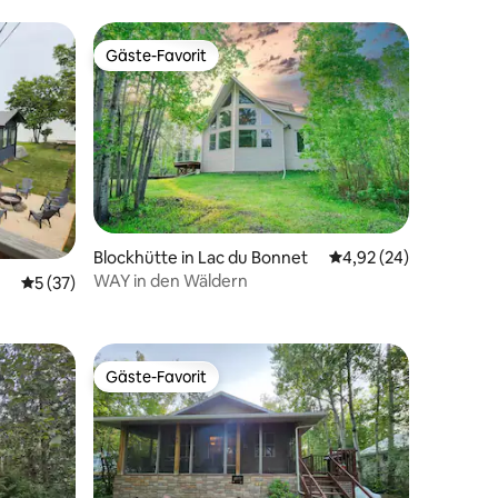
Gäste-Favorit
Gäste-Favorit
Blockhütte in Lac du Bonnet
Durchschnittliche Be
4,92 (24)
WAY in den Wäldern
45 Bewertungen
Durchschnittliche Bewertung: 5 von 5, 37 Bewertungen
5 (37)
Gäste-Favorit
Gäste-Favorit