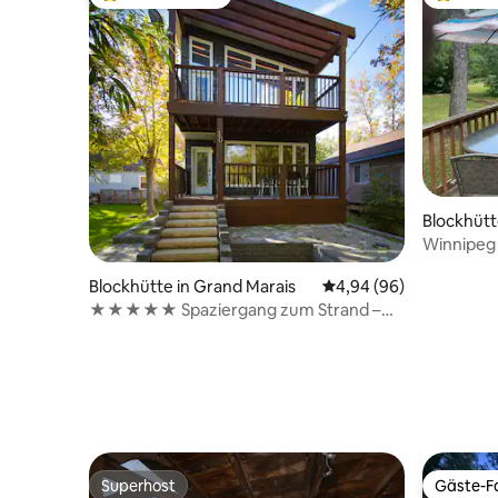
Beliebter Gäste-Favorit.
Beliebte
Blockhütt
Winnipeg 
Strand & 
Blockhütte in Grand Marais
Durchschnittliche Bew
4,94 (96)
★★★★★ Spaziergang zum Strand –
WHIRLPOOL optional
Superhost
Gäste-Fa
Superhost
Gäste-Fa