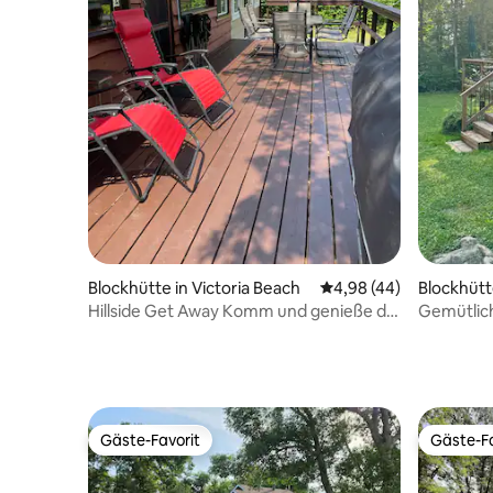
Blockhütte in Victoria Beach
Durchschnittliche Bew
4,98 (44)
Blockhütt
Hillside Get Away Komm und genieße die
Gemütlich
schöne Landschaft
Lake Win
Gäste-Favorit
Gäste-Fa
Gäste-Favorit
Gäste-Fa