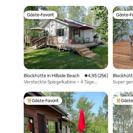
Gäste-Favorit
Gäste-Fa
Gäste-Favorit
Gäste-Fa
Blockhütte in Hillside Beach
Durchschnittliche Bewe
4,95 (256)
Blockhütt
Versteckte Spiegelkabine ~ 4 Tage
Super gem
Spezial Sep-Mai ~ Hunde
Sauna & 
Gäste-Favorit
Gäste
Beliebter Gäste-Favorit.
Beliebte