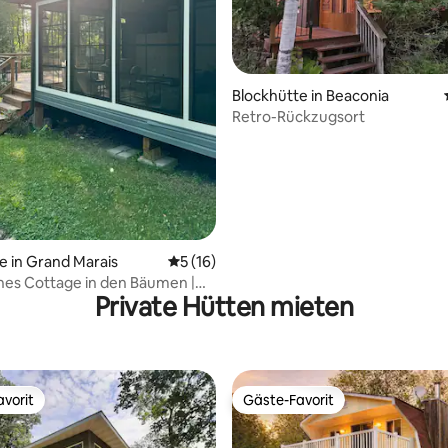
Blockhütte in Beaconia
Retro-Rückzugsort
ertung: 4,98 von 5, 44 Bewertungen
e in Grand Marais
Durchschnittliche Bewertung: 5 von 5, 
5 (16)
es Cottage in den Bäumen |
Private Hütten mieten
nipeg
vorit
Gäste-Favorit
vorit
Gäste-Favorit