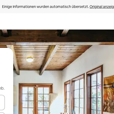
Einige Informationen wurden automatisch übersetzt. 
Original anzei
nb.
en Pfeiltasten nach oben und unten oder erkunde die Ergebnisse durc