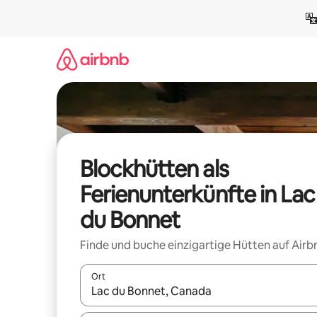
Zu
Inhalten
springen
Blockhütten als
Ferienunterkünfte in Lac
du Bonnet
Finde und buche einzigartige Hütten auf Airb
Ort
Wenn Ergebnisse verfügbar sind, navigiere mit d