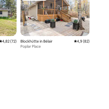
Durchschnittliche Bewertung: 4,82 von 5, 72 Bewertungen
4,82 (72)
Blockhütte in Bélair
Durchschnittliche B
4,9 (82)
Poplar Place
50 Bewertungen