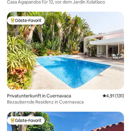
Casa Agapandos für 12, vor dem Jardín Xolatlaco
Gäste-Favorit
Beliebter Gäste-Favorit.
Privatunterkunft in Cuernavaca
Durchschnittl
4,91 (131)
Bezaubernde Residenz in Cuernavaca
Gäste-Favorit
Beliebter Gäste-Favorit.