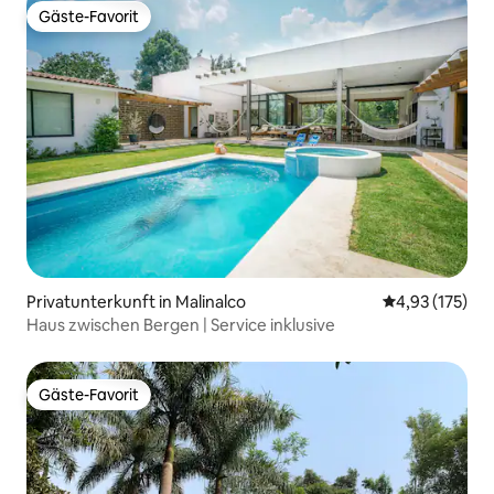
Gäste-Favorit
Gäste-Favorit
Privatunterkunft in Malinalco
Durchschnittl
4,93 (175)
Haus zwischen Bergen | Service inklusive
Gäste-Favorit
Gäste-Favorit