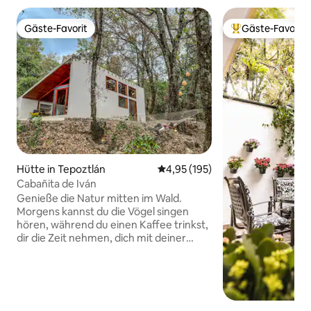
Gäste-Favorit
Gäste-Favorit
Gäste-Favorit
Beliebter Gäste-F
Hütte in Tepoztlán
Durchschnittliche Bewertung: 4
4,95 (195)
Cabañita de Iván
Genieße die Natur mitten im Wald.
Morgens kannst du die Vögel singen
hören, während du einen Kaffee trinkst,
dir die Zeit nehmen, dich mit deiner
Familie zu verbinden und den Tag so oft
wie möglich genießen. Die Hütte
befindet sich 15 Minuten mit dem Auto
von der Innenstadt von Tepoztlán oder 5
Minuten zu Fuß von den öffentlichen