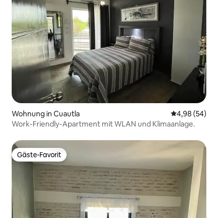
Wohnung in Cuautla
Durchschnittl
4,98 (54)
Work-Friendly-Apartment mit WLAN und Klimaanlage.
Gäste-Favorit
Gäste-Favorit