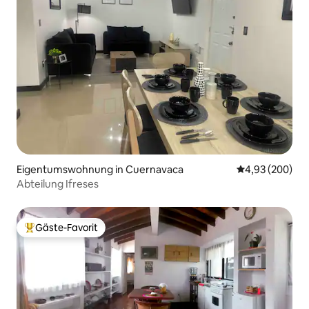
Eigentumswohnung in Cuernavaca
Durchschnittli
4,93 (200)
Abteilung Ifreses
Gäste-Favorit
Beliebter Gäste-Favorit.