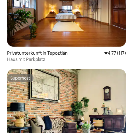
Privatunterkunft in Tepoztlán
Durchschnittl
4,77 (117)
Haus mit Parkplatz
Superhost
Superhost