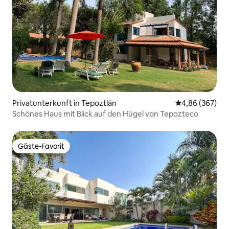
Privatunterkunft in Tepoztlán
Durchschnittli
4,86 (367)
Schönes Haus mit Blick auf den Hügel von Tepozteco
Gäste-Favorit
Gäste-Favorit