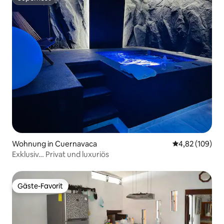
Superhost
Wohnung in Cuernavaca
Durchschnittli
4,82 (109)
Exklusiv… Privat und luxuriös
Gäste-Favorit
Gäste-Favorit