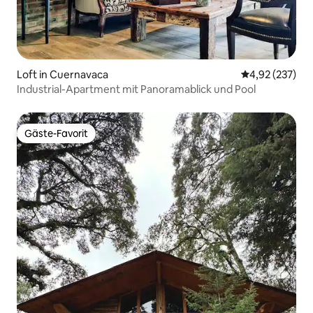
Loft in Cuernavaca
Durchschnittli
4,92 (237)
Industrial-Apartment mit Panoramablick und Pool
Gäste-Favorit
Gäste-Favorit