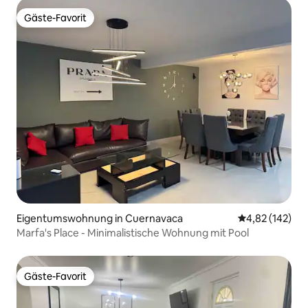
Gäste-Favorit
Gäste-Favorit
Eigentumswohnung in Cuernavaca
Durchschnittl
4,82 (142)
Marfa's Place - Minimalistische Wohnung mit Pool
Gäste-Favorit
Gäste-Favorit