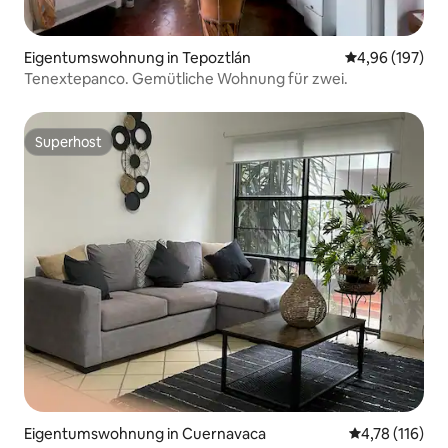
Eigentumswohnung in Tepoztlán
Durchschnittli
4,96 (197)
Tenextepanco. Gemütliche Wohnung für zwei.
Superhost
Superhost
Eigentumswohnung in Cuernavaca
Durchschnittl
4,78 (116)