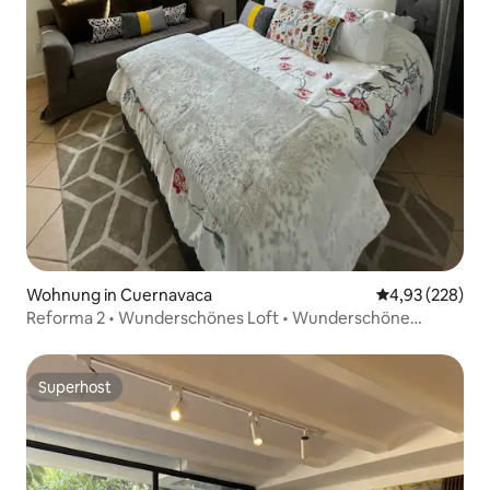
Wohnung in Cuernavaca
Durchschnittli
4,93 (228)
Reforma 2 • Wunderschönes Loft • Wunderschöne
Aussicht
Superhost
Superhost