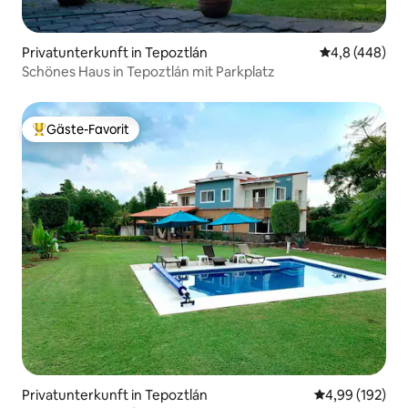
Privatunterkunft in Tepoztlán
Durchschnittl
4,8 (448)
Schönes Haus in Tepoztlán mit Parkplatz
Gäste-Favorit
Beliebter Gäste-Favorit.
Privatunterkunft in Tepoztlán
Durchschnittli
4,99 (192)