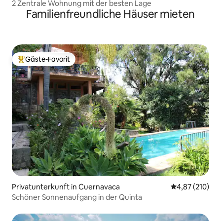
2 Zentrale Wohnung mit der besten Lage
Familienfreundliche Häuser mieten
Gäste-Favorit
Beliebter Gäste-Favorit.
Privatunterkunft in Cuernavaca
Durchschnittl
4,87 (210)
Schöner Sonnenaufgang in der Quinta