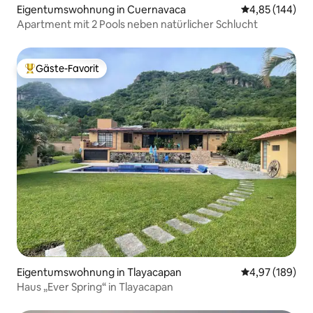
Eigentumswohnung in Cuernavaca
Durchschnittli
4,85 (144)
Apartment mit 2 Pools neben natürlicher Schlucht
Gäste-Favorit
Beliebter Gäste-Favorit.
Eigentumswohnung in Tlayacapan
Durchschnittli
4,97 (189)
Haus „Ever Spring“ in Tlayacapan