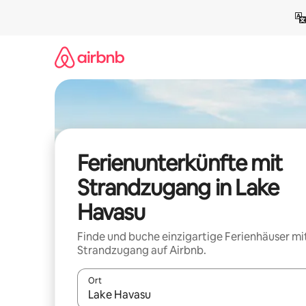
Zu
Inhalten
springen
Ferienunterkünfte mit
Strandzugang in Lake
Havasu
Finde und buche einzigartige Ferienhäuser mi
Strandzugang auf Airbnb.
Ort
Wenn Ergebnisse verfügbar sind, navigiere mit d