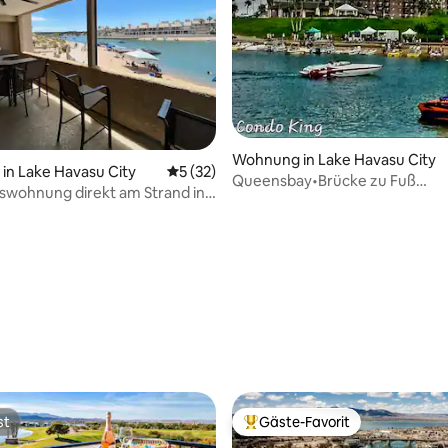
Bewertung: 5 von 5, 92 Bewertungen
Wohnung in Lake Havasu City
n Lake Havasu City
Durchschnittliche Bewertung: 5 von 5, 
5 (32)
Queensbay•Brücke zu Fuß
swohnung direkt am Strand in
erreichbar•Rotary Park•Casino
asu
st
Gäste-Favorit
st
Beliebter Gäste-Favorit.