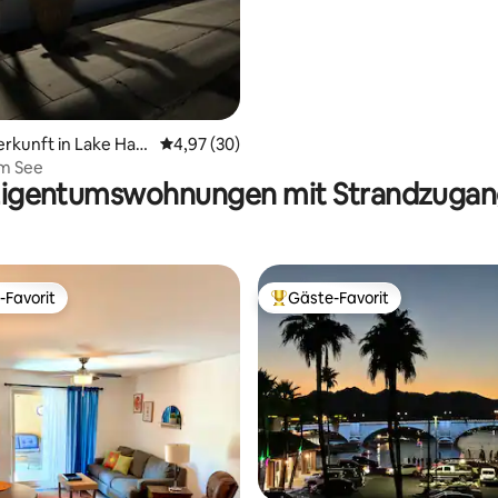
erkunft in Lake Hav
Durchschnittliche Bewertung: 4,97 von 5, 
4,97 (30)
am See
igentumswohnungen mit Strandzuga
-Favorit
Gäste-Favorit
r Gäste-Favorit.
Beliebter Gäste-Favorit.