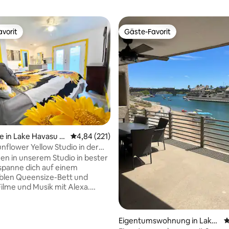
vorit
Gäste-Favorit
vorit
Gäste-Favorit
e in Lake Havasu Ci
Durchschnittliche Bewertung: 4,84 von 5, 2
4,84 (221)
nflower Yellow Studio in der
 London Bridge
n in unserem Studio in bester
spanne dich auf einem
blen Queensize-Bett und
ilme und Musik mit Alexa.
für 4 Personen, Küchenzeile mit
e und Minikühlschrank.
sene private überdachte
Eigentumswohnung in Lake
D
rtung: 4,98 von 5, 128 Bewertungen
 Voll ausgestattetes