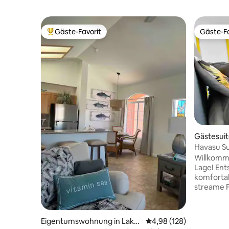
Gäste-Favorit
Gäste-Fa
Beliebter Gäste-Favorit.
Gäste-Fa
Gästesuit
ty
Havasu Su
Nähe der
Willkomme
Lage! Ent
komforta
streame F
Esstisch 
Mikrowell
Geschlos
Eigentumswohnung in Lake
Durchschnittliche Bewe
4,98 (128)
Terrasse.