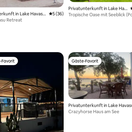
wertung: 4,95 von 5, 41 Bewertungen
Privatunterkunft in Lake Hav
erkunft in Lake Havasu
Durchschnittliche Bewertung: 5 von 5, 
5 (36)
asu City
Tropische Oase mit Seeblick (Po
su Retreat
und Wohnmobilstellplatz)
-Favorit
Gäste-Favorit
r Gäste-Favorit.
Gäste-Favorit
Privatunterkunft in Lake Havas
City
Crazyhorse Haus am See
wertung: 4,92 von 5, 12 Bewertungen