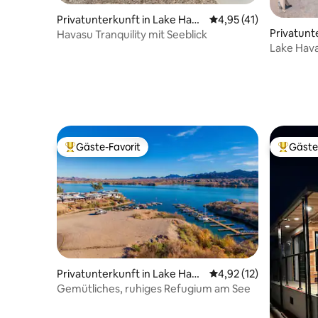
Privatunterkunft in Lake Hava
Durchschnittliche Be
4,95 (41)
su City
Privatunt
Havasu Tranquility mit Seeblick
City
Lake Hava
Gäste-Favorit
Gäste
Beliebter Gäste-Favorit.
Beliebte
Privatunterkunft in Lake Hava
Durchschnittliche Be
4,92 (12)
su City
Gemütliches, ruhiges Refugium am See