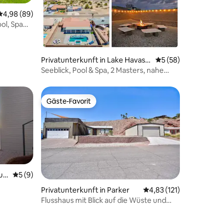
Durchschnittliche Bewertung: 4,98 von 5, 89 Bewertungen
4,98 (89)
36 Bewertungen
ol, Spa
Privatunterkunft in Lake Havasu
Durchschnittliche
5 (58)
City
Seeblick, Pool & Spa, 2 Masters, nahe
dem Kanal
Gäste-Favorit
Gäste-Favorit
u
Durchschnittliche Bewertung: 5 von 5, 9 Bewertungen
5 (9)
Privatunterkunft in Parker
Durchschnittliche Bew
4,83 (121)
Flusshaus mit Blick auf die Wüste und
Startrampe