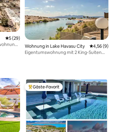
Durchschnittliche Bewertung: 5 von 5, 29 Bewertungen
5 (29)
swohnung
26 Bewertungen
Wohnung in Lake Havasu City
Durchschnittliche B
4,56 (9)
Eigentumswohnung mit 2 King-Suiten
mit Flussblick und Strandzugang!
Gäste-Favorit
Beliebter Gäste-Favorit.