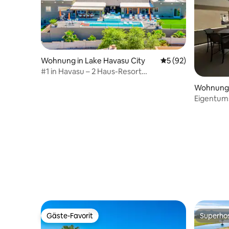
Wohnung in Lake Havasu City
Durchschnittliche 
5 (92)
#1 in Havasu – 2 Haus-Resort
Riesenpool/Spa!
Wohnung i
Eigentum
Lake Hav
Gäste-Favorit
Superho
Gäste-Favorit
Superho