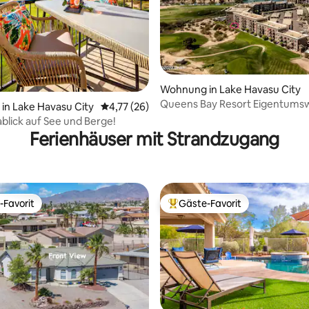
Wohnung in Lake Havasu City
Queens Bay Resort Eigentum
ertung: 4,97 von 5, 38 Bewertungen
n Lake Havasu City
Durchschnittliche Bewertung: 4,77 von 5, 
4,77 (26)
im 1. Stock
lick auf See und Berge!
Ferienhäuser mit Strandzugang
-Favorit
Gäste-Favorit
r Gäste-Favorit.
Beliebter Gäste-Favorit.