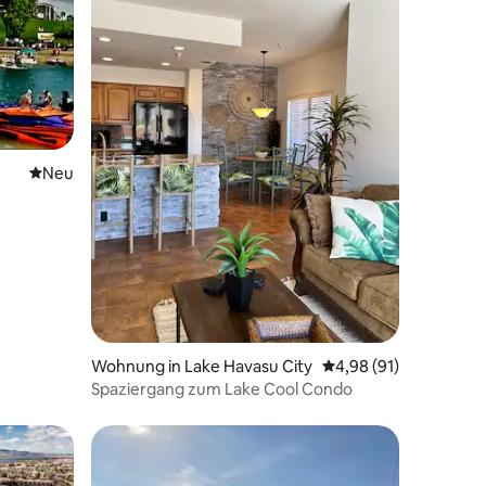
Neue Unterkunft
Neu
32 Bewertungen
-Fähre
Wohnung in Lake Havasu City
Durchschnittliche Be
4,98 (91)
Spaziergang zum Lake Cool Condo