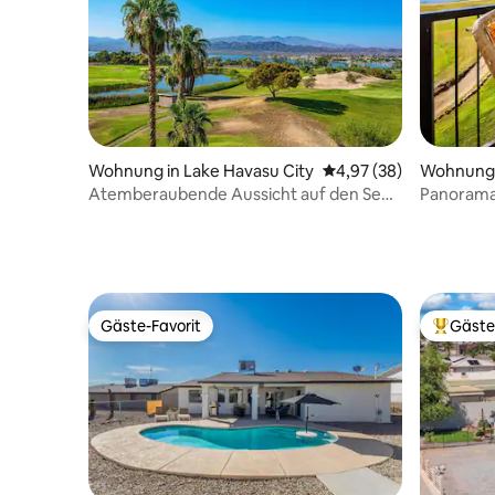
Wohnung in Lake Havasu City
Durchschnittliche Bew
4,97 (38)
Wohnung i
Atemberaubende Aussicht auf den See
Panoramab
und die Berge!
Gäste-Favorit
Gäste
Gäste-Favorit
Beliebte