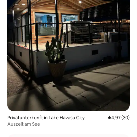
Privatunterkunft in Lake Havasu City
Durchschnittl
4,97 (30)
Auszeit am See