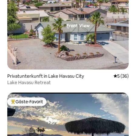
Privatunterkunft in Lake Havasu City
Durchschni
5 (36)
Lake Havasu Retreat
Gäste-Favorit
Beliebter Gäste-Favorit.