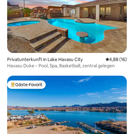
Privatunterkunft in Lake Havasu City
Durchschnitt
4,88 (16)
Havasu Duke – Pool, Spa, Basketball, zentral gelegen
Gäste-Favorit
Beliebter Gäste-Favorit.