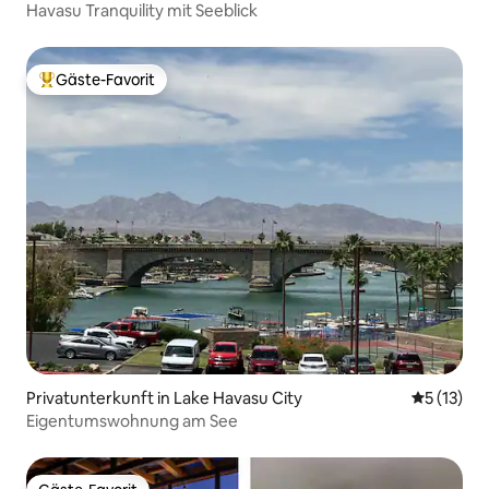
Havasu Tranquility mit Seeblick
Gäste-Favorit
Beliebter Gäste-Favorit.
Privatunterkunft in Lake Havasu City
Durchschn
5 (13)
Eigentumswohnung am See