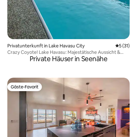
Privatunterkunft in Lake Havasu City
Durchschn
5 (31)
Crazy Coyote! Lake Havasu: Majestätische Aussicht &
Private Häuser in Seenähe
Pool
Gäste-Favorit
Gäste-Favorit