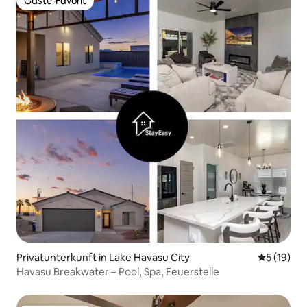
Gäste-Favorit
Gäste-Favorit
Privatunterkunft in Lake Havasu City
Durchschn
5 (19)
Havasu Breakwater – Pool, Spa, Feuerstelle