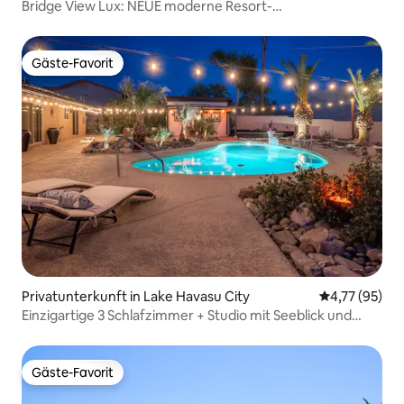
Bridge View Lux: NEUE moderne Resort-
Eigentumswohnung, Pool + Spa
Gäste-Favorit
Gäste-Favorit
Privatunterkunft in Lake Havasu City
Durchschnitt
4,77 (95)
Einzigartige 3 Schlafzimmer + Studio mit Seeblick und
Bergblick
Gäste-Favorit
Gäste-Favorit