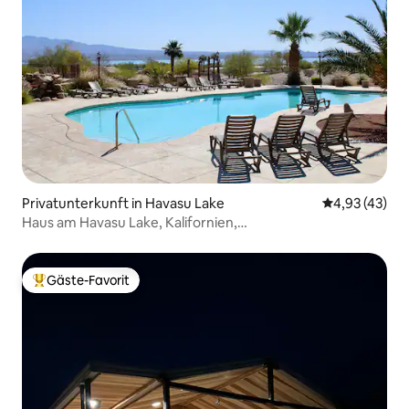
Privatunterkunft in Havasu Lake
Durchschnitt
4,93 (43)
Haus am Havasu Lake, Kalifornien,
3 Schlafzimmer/2 Badezimmer
Gäste-Favorit
Beliebter Gäste-Favorit.