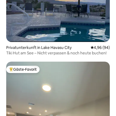
Privatunterkunft in Lake Havasu City
Durchschnittl
4,96 (94)
Tiki Hut am See – Nicht verpassen & noch heute buchen!
Gäste-Favorit
Beliebter Gäste-Favorit.