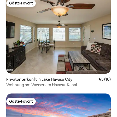
Gäste-Favorit
Gäste-Favorit
Privatunterkunft in Lake Havasu City
Durchschn
5 (10)
Wohnung am Wasser am Havasu-Kanal
Gäste-Favorit
Gäste-Favorit