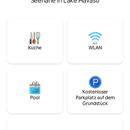
Seenähe in Lake Havasu
Schlafzimmer und 
am See. Umzäunter Hinterhof.
für gehobenes Woh
Entspannende, schattige Vordeterrasse
Geräumige Innen-
am Morgen, um Kaffee aus der
darunter eine stil
Kaffeemaschine zu genießen. Wir
bieten den perfe
stellen sogar Fahrräder, Schwimmhilfen
Entspannen. Mit ei
und verschiedene Wasser- und
Wohnmobile/Boot
Strandspielzeuge zur Verfügung.
luxuriösen Spa, da
Schnelles WLAN, Kabelfernsehen,
wird, ist jedes Det
Küche
WLAN
Streaming-TV, eine komplett
angenehmen Aufen
ausgestattete Waschküche – alles, was
Nur 4 Minuten zu
du für deinen Urlaub in Havasu
Stadtzentrum und
benötigst. LHC-Genehmigung 035922
London Bridge.
Kostenloser
Pool
Parkplatz auf dem
Grundstück