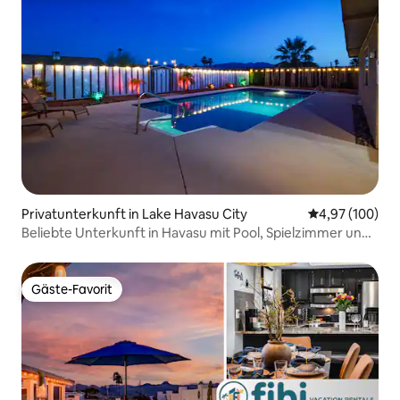
Privatunterkunft in Lake Havasu City
Durchschnittli
4,97 (100)
Beliebte Unterkunft in Havasu mit Pool, Spielzimmer und
Kingsize-Betten!
Gäste-Favorit
Gäste-Favorit