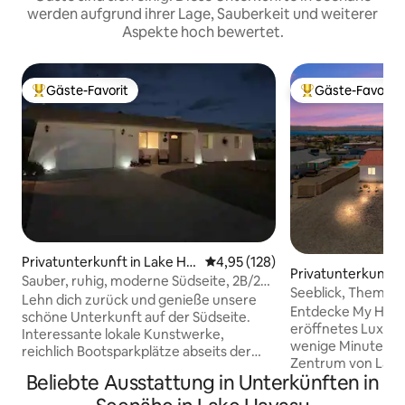
werden aufgrund ihrer Lage, Sauberkeit und weiterer
Aspekte hoch bewertet.
Gäste-Favorit
Gäste-Favorit
Beliebter Gäste-Favorit.
Beliebter Gäste-F
Privatunterkunft in Lake Ha
Durchschnittliche Bewertung: 4
4,95 (128)
Privatunterkunft i
vasu City
Sauber, ruhig, moderne Südseite, 2B/2B
vasu City
Seeblick, Themen
Haus
Lehn dich zurück und genieße unsere
Betten, Feuerstell
Entdecke My Happy
schöne Unterkunft auf der Südseite.
eröffnetes Luxus-
Interessante lokale Kunstwerke,
wenige Minuten v
reichlich Bootsparkplätze abseits der
Zentrum von Lake
Straße, schattige hintere Terrasse für
Beliebte Ausstattung in Unterkünften in
Genieße einen a
den Nachmittag mit schönem Weber-
Seeblick, thematis
Grill zum Entspannen nach einem Tag