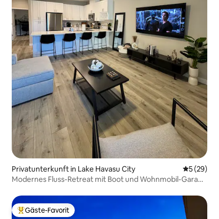
Privatunterkunft in Lake Havasu City
Durchschni
5 (29)
Modernes Fluss-Retreat mit Boot und Wohnmobil-Garage
Nr. 2
Gäste-Favorit
Beliebter Gäste-Favorit.