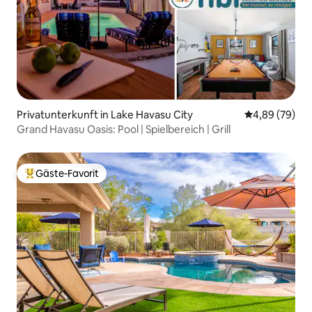
Privatunterkunft in Lake Havasu City
Durchschnittl
4,89 (79)
Grand Havasu Oasis: Pool | Spielbereich | Grill
Gäste-Favorit
Beliebter Gäste-Favorit.