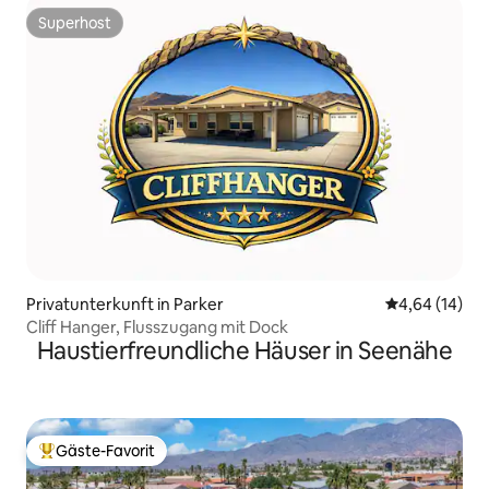
Superhost
Superhost
Privatunterkunft in Parker
Durchschnitt
4,64 (14)
Cliff Hanger, Flusszugang mit Dock
Haustierfreundliche Häuser in Seenähe
Gäste-Favorit
Beliebter Gäste-Favorit.