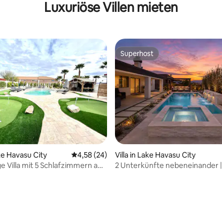
Luxuriöse Villen mieten
Wohnmobil 1m Rivera Startram
Superhost
Superhost
 Bewertung: 5 von 5, 11 Bewertungen
ake Havasu City
Durchschnittliche Bewertung: 4,58 von 5, 
4,58 (24)
Villa in Lake Havasu City
 Villa mit 5 Schlafzimmern auf
2 Unterkünfte nebeneinander 
fplatz mit Pool
POOL & 25 x 40 Stellplatz für
Boot/Wohnmobil