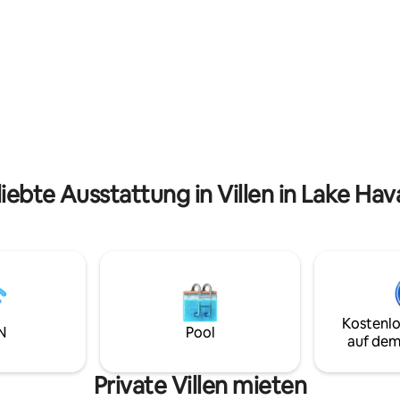
n möchtest, sobald die
Minuten entfernt. Wir bauen de
ten abgeschlossen
einen privaten Pool und ein Sp
eße das Beste aus beiden
hoffen, Gäste um den 1. Deze
it zwei nebeneinander
wieder begrüßen zu können –
 Privathäusern, die zusammen
möglicherweise früher. Das Fo
ückzugsort mit 6 Schlafzimmern
Pools ist ein Rendering, daher 
werden. Jedes Haus ist
endgültigen Details abweichen
separat mit eigenem Eingang,
Küche, eigenem Wohnbereich
em Whirlpool.
liebte Ausstattung in Villen in Lake Hav
Kostenlo
N
Pool
auf dem
Private Villen mieten