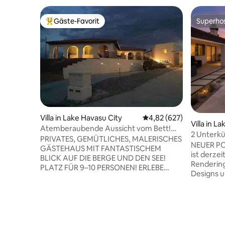
Gäste-Favorit
Superho
Beliebter Gäste-Favorit.
Superho
Villa in Lake Havasu City
Durchschnittliche Bewe
4,82 (627)
Villa in L
Atemberaubende Aussicht vom Bett!
2 Unterk
Indoor-Jet-Wanne/Spa!
PRIVATES, GEMÜTLICHES, MALERISCHES
POOL & 25 
NEUER PO
GÄSTEHAUS MIT FANTASTISCHEM
Boot/Woh
ist derzei
BLICK AUF DIE BERGE UND DEN SEE!
Rendering
PLATZ FÜR 9–10 PERSONEN! ERLEBE
Designs u
PERFEKT ZENTRIERTE, HERRLICHE
nach Ferti
SONNENUNTERGÄNGE UND SEEBLICK
wegen Bau
BEQUEM VON DEINEM BETT AUS!
wende dic
ENTSPANNE DICH UND GENIEẞE DIE
wenn du F
SONNE VON HAVASU AUF DEINER
Verfügbar
EIGENEN PRIVATEN TERRASSE MIT BLICK