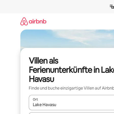
Zu
Inhalten
springen
Villen als
Ferienunterkünfte in Lak
Havasu
Finde und buche einzigartige Villen auf Airbnb
Ort
Wenn Ergebnisse verfügbar sind, navigiere mit d