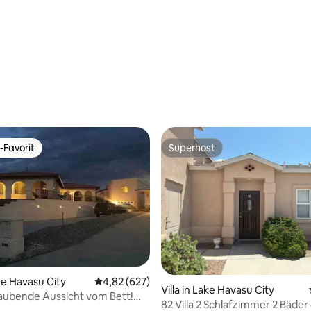
wertung: 4,88 von 5, 8 Bewertungen
-Favorit
Superhost
r Gäste-Favorit.
Superhost
ertung: 4,91 von 5, 79 Bewertungen
ake Havasu City
Durchschnittliche Bewertung: 4,82 von 5, 6
4,82 (627)
Villa in Lake Havasu City
ubende Aussicht vom Bett!
82 Villa 2 Schlafzimmer 2 Bäder 
et-Wanne/Spa!