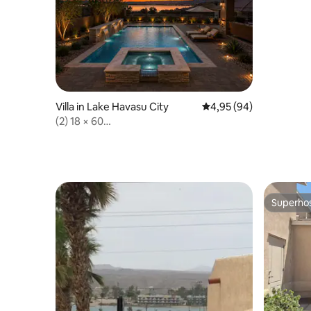
Villa in Lake Havasu City
Durchschnittliche Bew
4,95 (94)
(2) 18 × 60
Bootsanlegestellen•Spielzimmer•Seeblick•Whirlpool
Superho
Superho