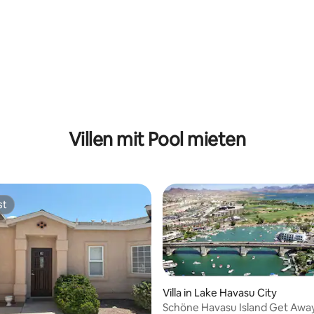
ertung: 4,95 von 5, 94 Bewertungen
Villen mit Pool mieten
st
st
Villa in Lake Havasu City
Schöne Havasu Island Get Awa