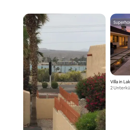
Superho
Superho
Villa in L
2 Unterk
POOL & 25 
Boot/Woh