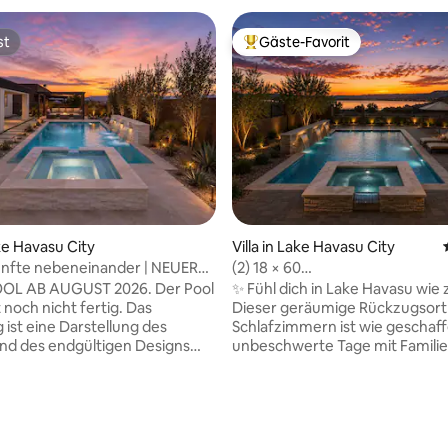
st
Gäste-Favorit
st
Beliebter Gäste-Favorit.
rtung: 4,82 von 5, 627 Bewertungen
ake Havasu City
Villa in Lake Havasu City
ünfte nebeneinander | NEUER
(2) 18 × 60
x 40 Stellplatz für
Bootsanlegestellen•Spielzimme
OL AB AUGUST 2026. Der Pool
✨ Fühl dich in Lake Havasu wie
nmobil
t noch nicht fertig. Das
Dieser geräumige Rückzugsort 
 ist eine Darstellung des
Schlafzimmern ist wie geschaff
nd des endgültigen Designs
unbeschwerte Tage mit Famili
gstellung. Das Haus ist derzeit
Freunden. Er bietet eine wund
arbeiten geschlossen, aber
Aussicht auf den See und die B
h bitte an Weekend at Bernies,
Sonnenuntergang, zahlreiche P
ragen hast oder dich nach der
für Boote und Wohnmobile und
keit und der Buchung
Windsor Launch Ramp ist nur 