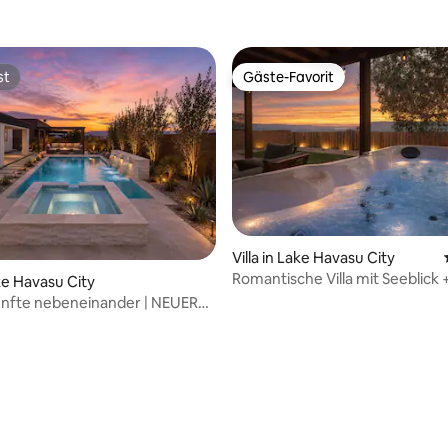
st
Gäste-Favorit
st
Gäste-Favorit
Villa in Lake Havasu City
Romantische Villa mit Seeblick 
ake Havasu City
Whirlpool + Bergruhe
ünfte nebeneinander | NEUER
x 40 Stellplatz für
nmobil