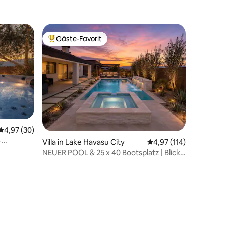
Gäste-Favorit
Beliebter Gäste-Favorit.
Durchschnittliche Bewertung: 4,97 von 5, 30 Bewertungen
4,97 (30)
+
Villa in Lake Havasu City
Durchschnittliche Bew
4,97 (114)
NEUER POOL & 25 x 40 Bootsplatz | Blick
auf den See & Spielzimmer