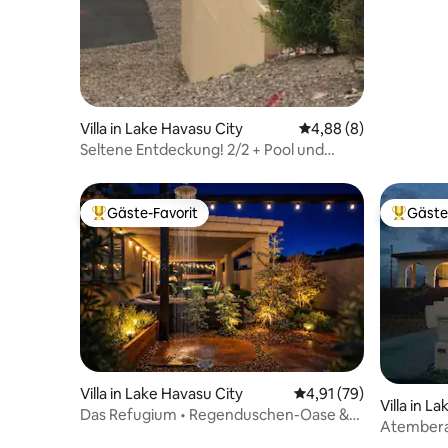
Villa in Lake Havasu City
Durchschnittliche Be
4,88 (8)
Seltene Entdeckung! 2/2 + Pool und
Whirlpool Hat Seeblick
Gäste-Favorit
Gäste
Beliebter Gäste-Favorit.
Beliebte
Villa in Lake Havasu City
Durchschnittliche Bew
4,91 (79)
Villa in L
Das Refugium • Regenduschen-Oase &
Atembera
Wüsten-Spa
Indoor-J