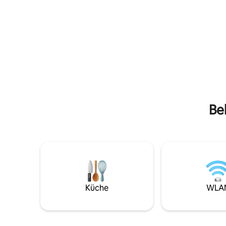
erkundige
AUF DEN SEE! LASS DEN ABEND MIT
Bauarbei
ATEMBERAUBENDEN
sind!Geni
SONNENUNTERGÄNGEN UND EINEM
Welten m
RUHIGEN BLICK AUF DEN SEE
liegenden
AUSKLINGEN! NUR WENIGE MINUTEN
als ein R
VON der London Bridge, den STRÄNDEN
gemietet 
und der INNENSTADT ENTFERNT!
komplett 
WHIRLPOOL UND DUSCHE IM
eigener 
INNENBEREICH! KOMPLETT MIT FLIESEN-
und eigen
UND BAMBUSBÖDEN VERLEGT,
AUSSENGRILL, GROSSER PAVILLON MIT
Be
ESSTISCH FÜR 12 PERSONEN!
WASCHMASCHINE UND TROCKNER! 1
KINGSIZE-BETT / 4 DOPPELBETTEN +
BEQUEMES SOFA!
Küche
WLA