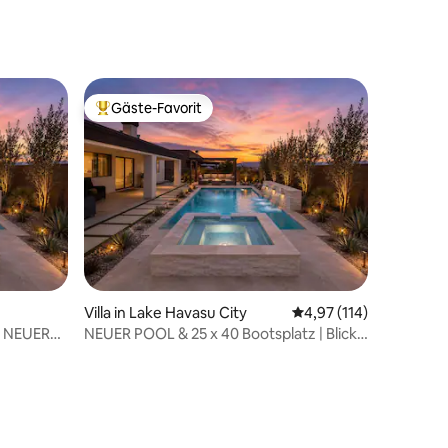
pe
Gäste-Favorit
Beliebter Gäste-Favorit.
24 Bewertungen
Villa in Lake Havasu City
Durchschnittliche Bew
4,97 (114)
| NEUER
NEUER POOL & 25 x 40 Bootsplatz | Blick
auf den See & Spielzimmer