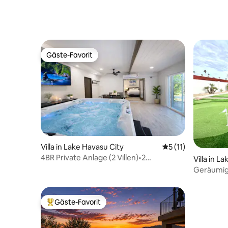
Gäste-Favorit
Gäste-Favorit
Villa in Lake Havasu City
Durchschnittliche
5 (11)
4BR Private Anlage (2 Villen)•2
Villa in L
Whirlpools•Schlafplätze für 12
Geräumige
einem Gol
Gäste-Favorit
Beliebter Gäste-Favorit.