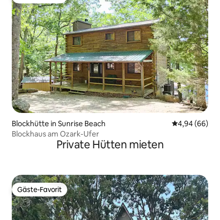
Gäste-Favorit
Blockhütte in Sunrise Beach
Durchschnittl
4,94 (66)
Blockhaus am Ozark-Ufer
Private Hütten mieten
Gäste-Favorit
Gäste-Favorit