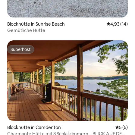
Blockhütte in Sunrise Beach
Durchschnitt
4,93 (14)
Gemütliche Hütte
Superhost
Superhost
Blockhütte in Camdenton
Durchsch
5 (5)
Charmante Hütte mit 3 Schlafzimmern – BLICK AUF DEN