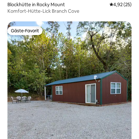
Blockhütte in Rocky Mount
Durchschnitt
4,92 (25)
Komfort-Hütte-Lick Branch Cove
Gäste-Favorit
Gäste-Favorit