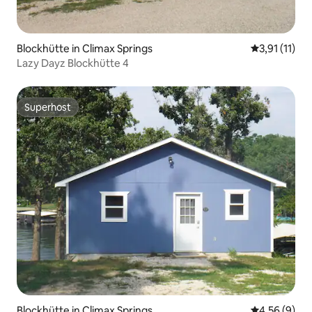
Blockhütte in Climax Springs
Durchschnitt
3,91 (11)
Lazy Dayz Blockhütte 4
Superhost
Superhost
Blockhütte in Climax Springs
Durchschnitt
4,56 (9)