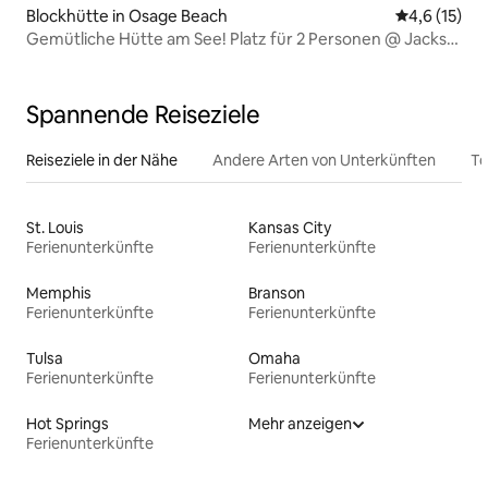
Blockhütte in Osage Beach
Durchschnit
4,6 (15)
Gemütliche Hütte am See! Platz für 2 Personen @ Jacks
Shack!
Spannende Reiseziele
Reiseziele in der Nähe
Andere Arten von Unterkünften
To
St. Louis
Kansas City
Ferienunterkünfte
Ferienunterkünfte
Memphis
Branson
Ferienunterkünfte
Ferienunterkünfte
Tulsa
Omaha
Ferienunterkünfte
Ferienunterkünfte
Hot Springs
Mehr anzeigen
Ferienunterkünfte