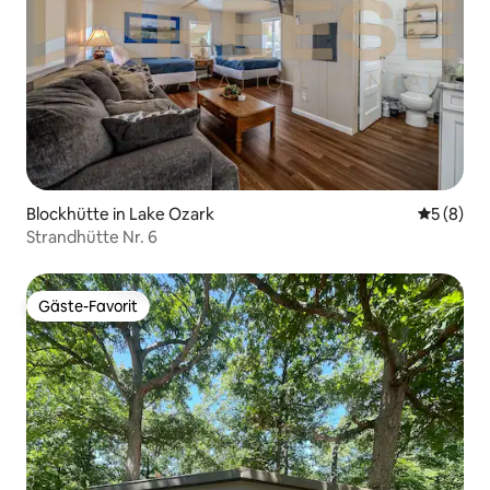
Blockhütte in Lake Ozark
Durchschn
5 (8)
Strandhütte Nr. 6
Gäste-Favorit
Gäste-Favorit