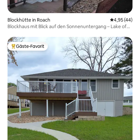
Blockhütte in Roach
Durchschnittl
4,95 (44)
Blockhaus mit Blick auf den Sonnenuntergang – Lake of
the Ozarks
Gäste-Favorit
Beliebter Gäste-Favorit.