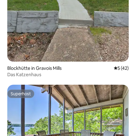
Blockhütte in Gravois Mills
Durchschn
5 (42)
Das Katzenhaus
Superhost
Superhost