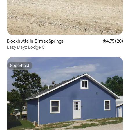
Blockhütte in Climax Springs
Durchschnitt
4,75 (20)
Lazy Dayz Lodge C
Superhost
Superhost