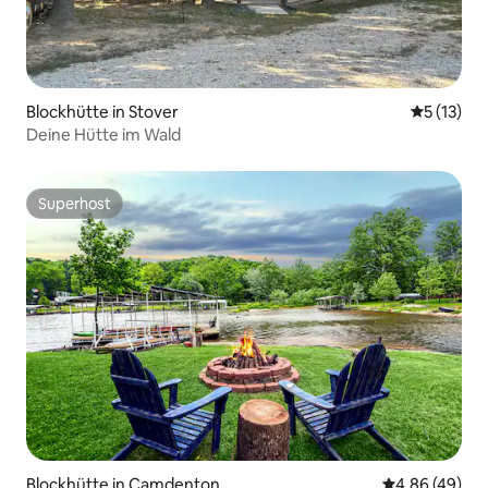
Blockhütte in Stover
Durchschn
5 (13)
Deine Hütte im Wald
Superhost
Superhost
Blockhütte in Camdenton
Durchschnittl
4,86 (49)