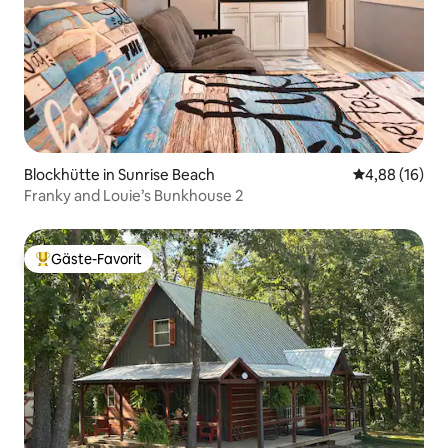
Blockhütte in Sunrise Beach
Durchschnitt
4,88 (16)
Franky and Louie’s Bunkhouse 2
Gäste-Favorit
Beliebter Gäste-Favorit.