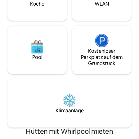
der Nähe des Ha Ha Tonka State Park,
of the Ozarks, Rock
Küche
WLAN
der Golfplätze von Kinderhook und Lake
lieben es, zu wandern!) *Bitte
Valley, des Ball Park National und des
Haus- und Haustie
Amphitheaters.
Kostenloser
Pool
Parkplatz auf dem
Grundstück
Klimaanlage
Hütten mit Whirlpool mieten