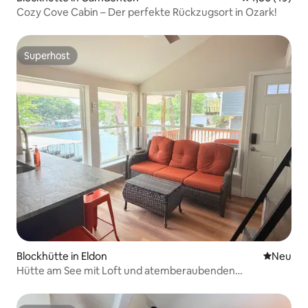
Cozy Cove Cabin – Der perfekte Rückzugsort in Ozark!
Superhost
Superhost
Blockhütte in Eldon
Neue Unt
Neu
Hütte am See mit Loft und atemberaubenden
Sonnenuntergängen