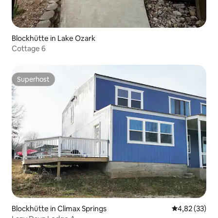
Blockhütte in Lake Ozark
Cottage 6
Superhost
Superhost
Blockhütte in Climax Springs
Durchschnitt
4,82 (33)