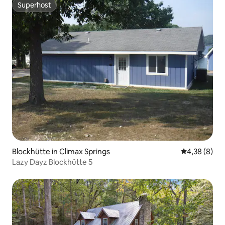
Superhost
Superhost
Blockhütte in Climax Springs
Durchschnitt
4,38 (8)
Lazy Dayz Blockhütte 5