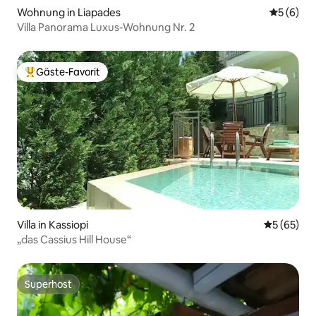
Wohnung in Liapades
Durchschn
5 (6)
Villa Panorama Luxus-Wohnung Nr. 2
Gäste-Favorit
Beliebter Gäste-Favorit.
Villa in Kassiopi
Durchschni
5 (65)
„das Cassius Hill House“
Superhost
Superhost