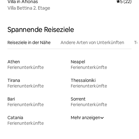
Villa in Afionas
Durchschn
5 (22)
Villa Bettina 2. Etage
Spannende Reiseziele
Reiseziele in der Nähe
Andere Arten von Unterkünften
To
Athen
Neapel
Ferienunterkünfte
Ferienunterkünfte
Tirana
Thessaloniki
Ferienunterkünfte
Ferienunterkünfte
Bari
Sorrent
Ferienunterkünfte
Ferienunterkünfte
Catania
Mehr anzeigen
Ferienunterkünfte