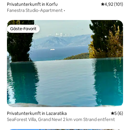
Privatunterkunft in Korfu
Durchschnittl
4,92 (101)
Fanestra Studio-Apartment •
Gäste-Favorit
Gäste-Favorit
Privatunterkunft in Lazaratika
Durchschn
5 (6)
SeaForest Villa, Grand New! 2 km vom Strand entfernt