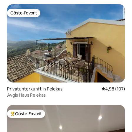
Gäste-Favorit
Gäste-Favorit
Privatunterkunft in Pelekas
Durchschnittli
4,98 (107)
Avgis Haus Pelekas
Gäste-Favorit
Beliebter Gäste-Favorit.