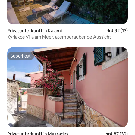
Privatunterkunft in Kalami
Durchschnitt
4,92 (13)
Kyriakos Villa am Meer, atemberaubende Aussicht
Superhost
Superhost
Privatunterkunft in Makrades
Durchschnittl
4,87 (30)