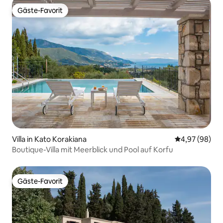
Gäste-Favorit
Gäste-Favorit
Villa in Kato Korakiana
Durchschnittl
4,97 (98)
Boutique-Villa mit Meerblick und Pool auf Korfu
Gäste-Favorit
Gäste-Favorit