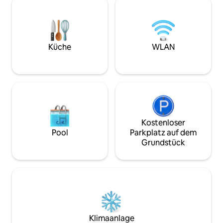
jungen Leuten. Wi
Strände und Landschaften von
für Veranstaltung
Paleokastrttsa sind nur fünf Minuten mit
Junggesellenabsch
dem Auto oder Motorrad entfernt. Das
Meditations-Retre
schöne traditionelle Dorf Doukades
bietet zahlreiche Wanderungen in
Küche
WLAN
Reichweite.
Kostenloser
Pool
Parkplatz auf dem
Grundstück
Klimaanlage