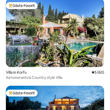
Gäste-Favorit
Beliebter Gäste-Favorit.
Villa in Korfu
Durchschni
5 (60)
Xenonerantzia Country style Villa
Gäste-Favorit
Beliebter Gäste-Favorit.