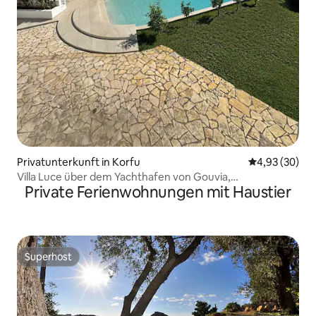
Privatunterkunft in Korfu
Durchschnittl
4,93 (30)
Villa Luce über dem Yachthafen von Gouvia,
Private Ferienwohnungen mit Haustier
atemberaubende Aussicht
Superhost
Superhost