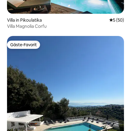
Villa in Pikoulatika
Durchschni
5 (50)
Villa Magnolia Corfu
Gäste-Favorit
Gäste-Favorit