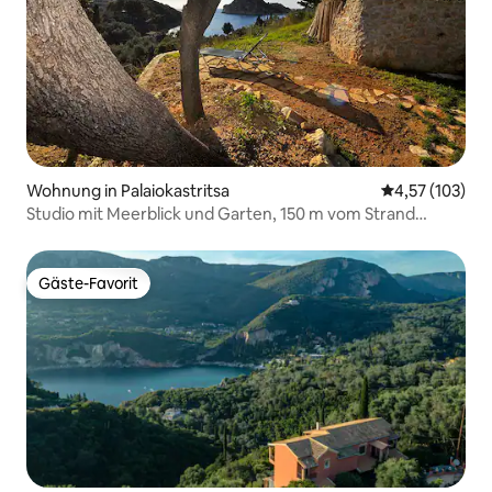
Wohnung in Palaiokastritsa
Durchschnittl
4,57 (103)
Studio mit Meerblick und Garten, 150 m vom Strand
entfernt
Gäste-Favorit
Gäste-Favorit