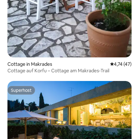
Cottage in Makrades
Durchschnitt
4,74 (47)
Cottage auf Korfu – Cottage am Makrades-Trail
Superhost
Superhost