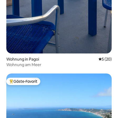
Wohnung in Pagoi
Durchschni
5 (20)
Wohnung am Meer
Gäste-Favorit
Beliebter Gäste-Favorit.