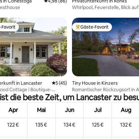
ertung: 4,95 von 5, 73 Bewertungen
s in Conestoga
Durchschnittliche Bewertung: 4,98 von 5, 
4,98 (86)
Privatunterkunft in Ronks
uesthouse
Whirlpool, Feuerstelle, Blick au
bei Sonnenuntergang, 4 Schla
-Favorit
Gäste-Favorit
r Gäste-Favorit.
Beliebter Gäste-Favorit.
erkunft in Lancaster
Durchschnittliche Bewertung: 5 von 5, 
5 (45)
Tiny House in Kinzers
 Bewertung: 5 von 5, 15 Bewertungen
ood Cottage | Boutique-
Romantischer Rückzugsort in A
st die beste Zeit, um Lancaster zu be
t mit Whirlpool
Rahmen-Bauweise | Whirlpool +
Teich!
Apr
Mai
Jun
Jul
Aug
122 €
135 €
134 €
125 €
132 €