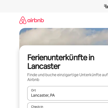
Zu
Inhalten
springen
Ferienunterkünfte in
Lancaster
Finde und buche einzigartige Unterkünfte auf
Airbnb
Ort
Wenn Ergebnisse verfügbar sind, navigiere mit d
Check-in