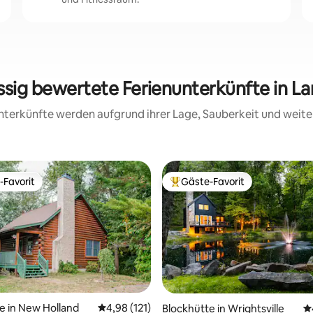
ssig bewertete Ferienunterkünfte in L
 Unterkünfte werden aufgrund ihrer Lage, Sauberkeit und wei
-Favorit
Gäste-Favorit
r Gäste-Favorit.
Beliebter Gäste-Favorit.
rtung: 4,98 von 5, 501 Bewertungen
e in New Holland
Durchschnittliche Bewertung: 4,98 von 5, 1
4,98 (121)
Blockhütte in Wrightsville
D