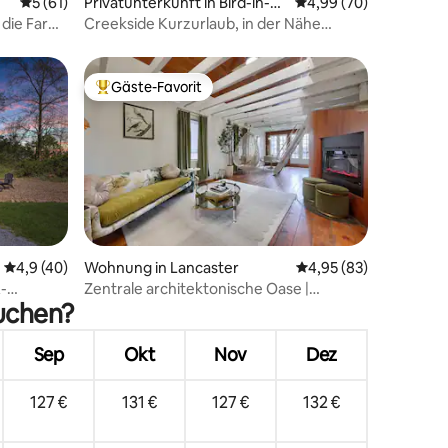
86 Bewertungen
Durchschnittliche Bewertung: 5 von 5, 61 Bewertungen
5 (61)
Privatunterkunft in Bird-in-H
Durchschnittliche Be
4,99 (70)
and
f die Farm
Creekside Kurzurlaub, in der Nähe
fzimmer
lokaler Sehenswürdigkeiten!
Gäste-Favorit
Beliebter Gäste-Favorit.
45 Bewertungen
Durchschnittliche Bewertung: 4,9 von 5, 40 Bewertungen
4,9 (40)
Wohnung in Lancaster
Durchschnittliche Be
4,95 (83)
-
Zentrale architektonische Oase |
suchen?
 Bach +
Dachterrasse und Sauna
Sep
Okt
Nov
Dez
127 €
131 €
127 €
132 €