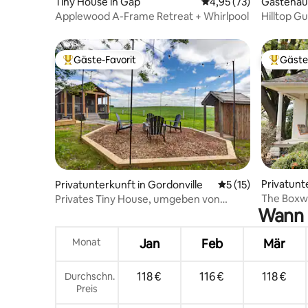
Tiny House in Gap
Durchschnittliche Bew
4,95 (73)
Gästehau
Applewood A-Frame Retreat + Whirlpool
Hilltop G
Gäste-Favorit
Gäste
Beliebter Gäste-Favorit.
Beliebte
Privatunt
Privatunterkunft in Gordonville
Durchschnittliche
5 (15)
The Boxw
Privates Tiny House, umgeben von
Wann i
Aufenthal
Ackerland, mit Whirlpool
Monat
Jan
Feb
Mär
118 €
116 €
118 €
Durchschn.
Preis