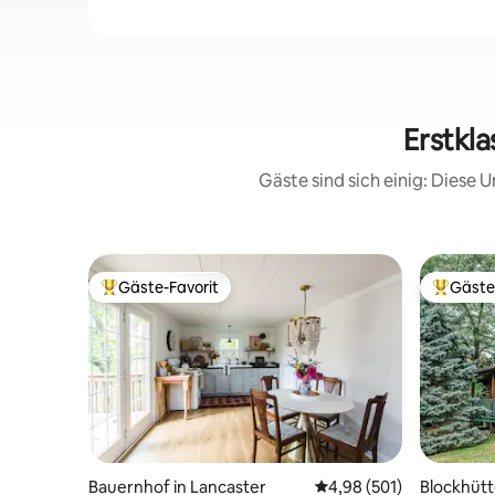
Erstkla
Gäste sind sich einig: Diese
Gäste-Favorit
Gäste
Beliebter Gäste-Favorit.
Beliebte
Bauernhof in Lancaster
Durchschnittliche Bewe
4,98 (501)
Blockhütt