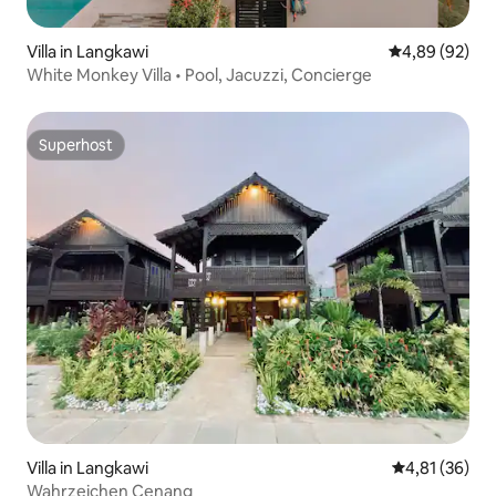
Villa in Langkawi
Durchschnittl
4,89 (92)
White Monkey Villa • Pool, Jacuzzi, Concierge
Superhost
Superhost
Villa in Langkawi
Durchschnitt
4,81 (36)
Wahrzeichen Cenang