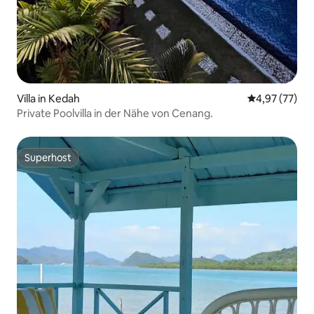
Villa in Kedah
Durchschnitt
4,97 (77)
Private Poolvilla in der Nähe von Cenang.
Superhost
Superhost