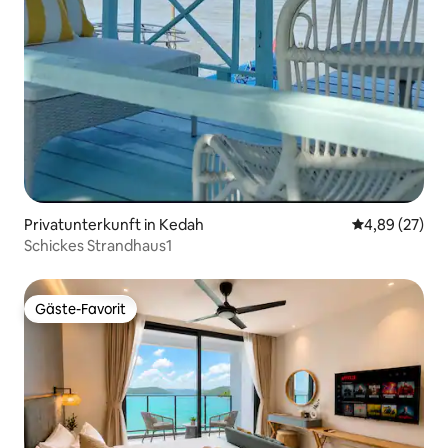
Privatunterkunft in Kedah
Durchschnittl
4,89 (27)
Schickes Strandhaus1
Gäste-Favorit
Gäste-Favorit