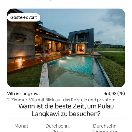
Gäste-Favorit
Gäste-Favorit
Villa in Langkawi
Durchschnitt
4,93 (75)
2-Zimmer-Villa mit Blick auf das Reisfeld und privatem
Wann ist die beste Zeit, um Pulau
Pool
Langkawi zu besuchen?
Monat
Durchschn.
Durchschn.
Preis
Temperatur