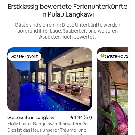
Erstklassig bewertete Ferienunterkünfte
in Pulau Langkawi
Gäste sind sich einig: Diese Unterkünfte werden
aufgrund ihrer Lage, Sauberkeit und weiteren
Aspekten hoch bewertet.
Gäste-Favorit
Gäste-Favorit
Gäste-Favorit
Beliebter Gäste-F
Gästesuite in Langkawi
Durchschnittliche Bewertung: 
4,94 (67)
Molly Luxus-Bungalow mit privatem Pool
@ Pantai Cenang
Dies ist das Haus unserer Träume, und