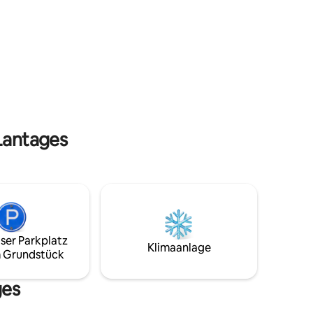
al für
geselliger Aperitif, Momente des
chichte
Austauschs und des Lachens in einer
herzlichen und intimen Atmosphäre. Am
t, sollte
Ortsrand von Auxerre und 20 Minuten
von Chablis entfernt.
 Lantages
ser Parkplatz
Klimaanlage
 Grundstück
ges