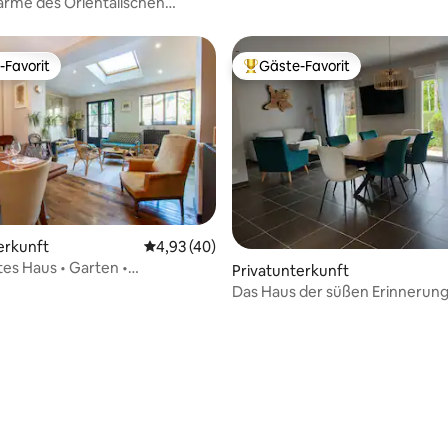
rme des Orientalischen
-Favorit
Gäste-Favorit
r Gäste-Favorit.
Beliebter Gäste-Favorit.
erkunft
Durchschnittliche Bewertung: 4,93 von 5, 
4,93 (40)
s Haus • Garten •
Privatunterkunft
rum • 7 Gäste
Das Haus der süßen Erinnerun
ertung: 4,89 von 5, 57 Bewertungen