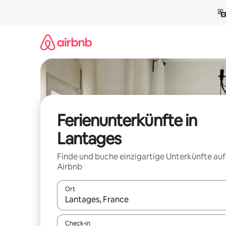
Zu
Inhalten
springen
Ferienunterkünfte in
Lantages
Finde und buche einzigartige Unterkünfte auf
Airbnb
Ort
Wenn Ergebnisse verfügbar sind, navigiere mit d
Check-in