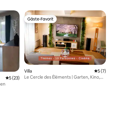
Gäste-Favorit
Gäste-Favorit
40 Bewertungen
Villa
Durchschnittlich
5 (7)
Le Cercle des Éléments | Garten, Kino,
Durchschnittliche Bewertung: 5 von 5, 23 Bewertungen
5 (23)
Parkplatz
gen