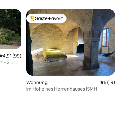
Gäste-Favorit
Beliebter Gäste-Favorit.
Durchschnittliche Bewertung: 4,91 von 5, 99 Bewertungen
4,91 (99)
t - 3
Wohnung
Durchschnittliche
5 (19)
im Hof eines Herrenhauses ISMH
14 Bewertungen