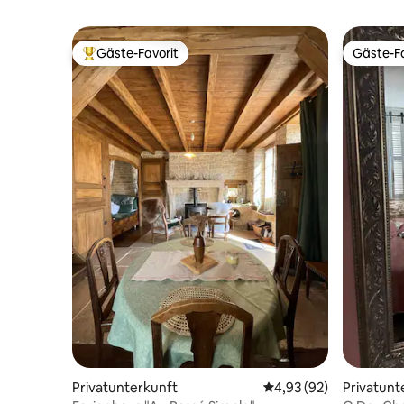
Gäste-Favorit
Gäste-Fa
Beliebter Gäste-Favorit.
Gäste-Fa
Privatunterkunft
Durchschnittliche Bew
4,93 (92)
Privatunt