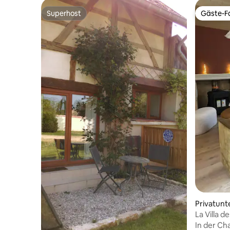
Superhost
Gäste-Fa
Superhost
Gäste-Fa
Privatunt
La Villa 
In der C