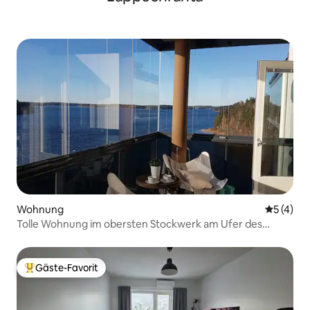
Wohnung
Durchsch
5 (4)
Tolle Wohnung im obersten Stockwerk am Ufer des
Saimaa-Sees
Gäste-Favorit
Beliebter Gäste-Favorit.