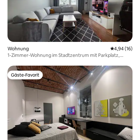
Wohnung
Durchschnitt
4,94 (16)
1-Zimmer-Wohnung im Stadtzentrum mit Parkplatz,
Klimaanlage, WLAN
Gäste-Favorit
Gäste-Favorit