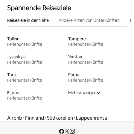
Spannende Reiseziele
Reiseziele in der Nähe
Andere Arten von Unterkünften
To
Tallinn
Tampere
Ferienunterkünfte
Ferienunterkünfte
Jyväskylä
Vantaa
Ferienunterkünfte
Ferienunterkünfte
Tartu
Pärnu
Ferienunterkünfte
Ferienunterkünfte
Espoo
Mehr anzeigen
Ferienunterkünfte
Airbnb
Finnland
Südkarelien
Lappeenranta