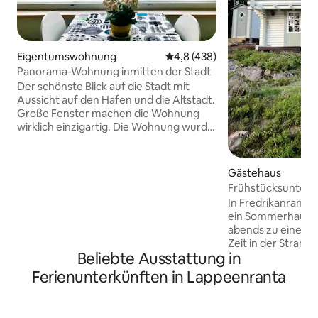
Eigentumswohnung
Durchschnittliche Bewertung: 
4,8 (438)
Panorama-Wohnung inmitten der Stadt
Der schönste Blick auf die Stadt mit
Aussicht auf den Hafen und die Altstadt.
Große Fenster machen die Wohnung
wirklich einzigartig. Die Wohnung wurde
modern renoviert, ist barrierefrei und
gut ausgestattet. Geräumige Küche,
Wohnzimmer und ein separates
Gästehaus
Schlafzimmer. Ein ruhiger
Frühstücksunterku
Arbeitsbereich mit verstellbarem
& Strandsauna
In Fredrikanrantas
Schreibtisch und schnellem WLAN.
ein Sommerhaus. 
Parkplatz steht zur Gratis verfügung vor
abends zu einer s
dem Gebäude. Dienstleistungen,
Zeit in der Strand
Geschäfte und Haltestellen der
Beliebte Ausstattung in
kannst dich aufw
öffentlichen Verkehrsmittel befinden
möchtest. Du hast Zugang zu einem
Ferienunterkünften in Lappeenranta
sich in der Nähe. Jalousien und
Ruderboot, einem
Verdunkelungsvorhänge sind ebenfalls
einem Kajak. Ich 
vorhanden. Das Beste von
reichhaltiges Frü
Lappeenranta!