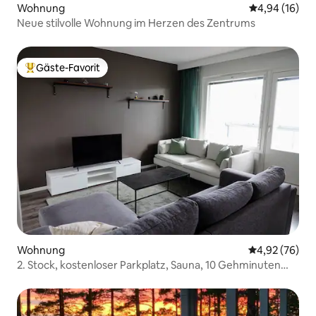
Wohnung
Durchschnitt
4,94 (16)
Neue stilvolle Wohnung im Herzen des Zentrums
Gäste-Favorit
Beliebter Gäste-Favorit.
Wohnung
Durchschnittl
4,92 (76)
2. Stock, kostenloser Parkplatz, Sauna, 10 Gehminuten
vom Bahnhof entfernt