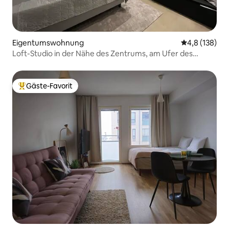
Eigentumswohnung
Durchschnitt
4,8 (138)
Loft-Studio in der Nähe des Zentrums, am Ufer des
Saimaa-Sees
Gäste-Favorit
Beliebter Gäste-Favorit.