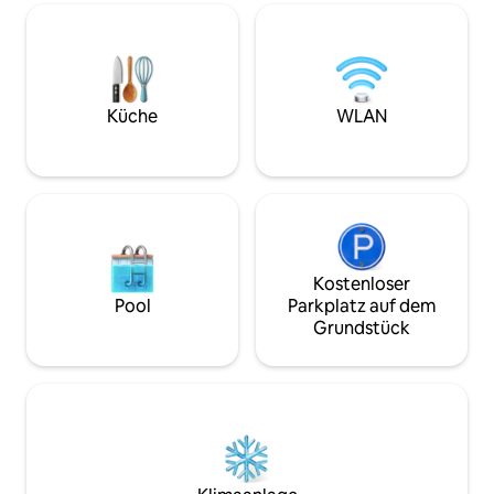
Radfahrer-Unterku
kann auch unten blei
Unterkunft befind
etwa 18 km vom Z
Lappeenranta entfe
nachts Fahrräder/
Küche
WLAN
Garage mit Schlöss
Kostenloser
Pool
Parkplatz auf dem
Grundstück