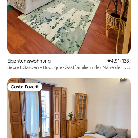
Eigentumswohnung
Durchschnittl
4,91 (138)
Secret Garden – Boutique-Gastfamilie in der Nähe der U-
Bahn
Gäste-Favorit
Gäste-Favorit