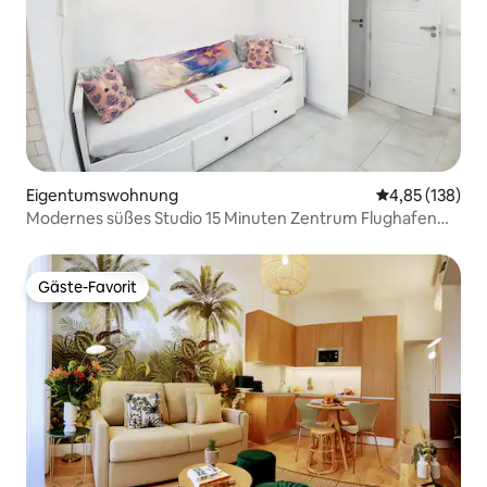
Eigentumswohnung
Durchschnittl
4,85 (138)
Modernes süßes Studio 15 Minuten Zentrum Flughafen
WiZink
Gäste-Favorit
Gäste-Favorit