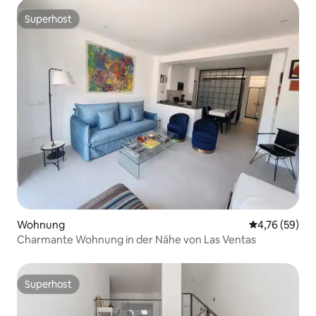
Superhost
Superhost
Wohnung
Durchschnitt
4,76 (59)
Charmante Wohnung in der Nähe von Las Ventas
Superhost
Superhost