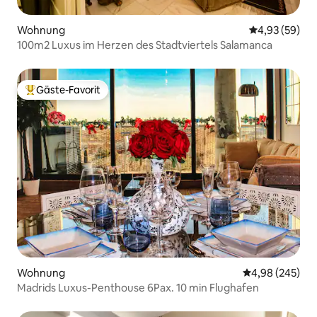
Wohnung
Durchschnittl
4,93 (59)
100m2 Luxus im Herzen des Stadtviertels Salamanca
Gäste-Favorit
Beliebter Gäste-Favorit.
Wohnung
Durchschnittli
4,98 (245)
Madrids Luxus-Penthouse 6Pax. 10 min Flughafen