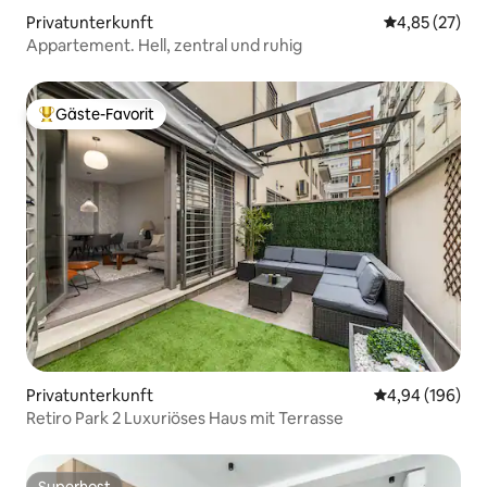
Privatunterkunft
Durchschnitt
4,85 (27)
Appartement. Hell, zentral und ruhig
Gäste-Favorit
Beliebter Gäste-Favorit.
Privatunterkunft
Durchschnittli
4,94 (196)
Retiro Park 2 Luxuriöses Haus mit Terrasse
Superhost