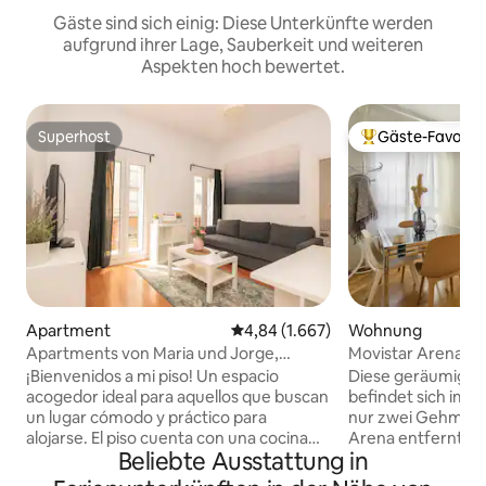
Gäste sind sich einig: Diese Unterkünfte werden
aufgrund ihrer Lage, Sauberkeit und weiteren
Aspekten hoch bewertet.
Superhost
Gäste-Favorit
Superhost
Beliebter Gäste-F
Apartment
Durchschnittliche Bewertung: 4,8
4,84 (1.667)
Wohnung
Apartments von Maria und Jorge,
Movistar Arena /
Apartment mit ...
sauber
¡Bienvenidos a mi piso! Un espacio
Diese geräumige 
acogedor ideal para aquellos que buscan
befindet sich im e
un lugar cómodo y práctico para
nur zwei Gehminu
alojarse. El piso cuenta con una cocina
Arena entfernt und 
Beliebte Ausstattung in
completamente equipada y un baño, lo
Sie verfügt über 
que lo hace perfecto para aquellos que
Badezimmer, die m