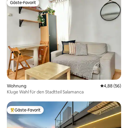
Gäste-Favorit
Gäste-Favorit
Wohnung
Durchschnittl
4,88 (56)
Kluge Wahl für den Stadtteil Salamanca
Gäste-Favorit
Beliebter Gäste-Favorit.