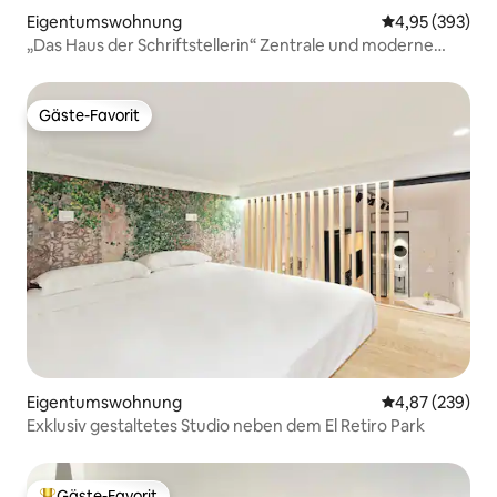
Eigentumswohnung
Durchschnittli
4,95 (393)
„Das Haus der Schriftstellerin“ Zentrale und moderne
Wohnung.
Gäste-Favorit
Gäste-Favorit
Eigentumswohnung
Durchschnittli
4,87 (239)
Exklusiv gestaltetes Studio neben dem El Retiro Park
Gäste-Favorit