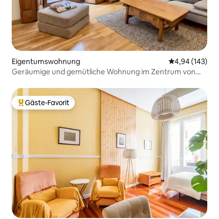
Eigentumswohnung
Durchschnittli
4,94 (143)
Geräumige und gemütliche Wohnung im Zentrum von
Madrid
Gäste-Favorit
Beliebter Gäste-Favorit.