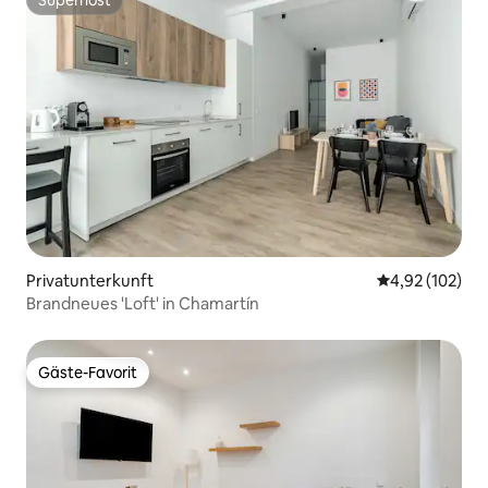
Superhost
Privatunterkunft
Durchschnittl
4,92 (102)
Brandneues 'Loft' in Chamartín
Gäste-Favorit
Gäste-Favorit