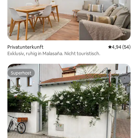
Privatunterkunft
Durchschnittl
4,94 (54)
Exklusiv, ruhig in Malasaña. Nicht touristisch.
Superhost
Superhost