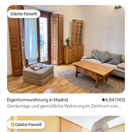
Gäste-Favorit
Gäste-Favorit
Eigentumswohnung in Madrid
Durchschnittli
4,94 (143)
Geräumige und gemütliche Wohnung im Zentrum von
Madrid
Gäste-Favorit
Beliebter Gäste-Favorit.