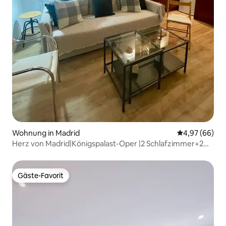
Wohnung in Madrid
Durchschnittl
4,97 (66)
Herz von Madrid|Königspalast-Oper |2 Schlafzimmer+2
Bäder
Gäste-Favorit
Gäste-Favorit