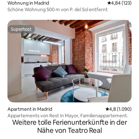
Wohnung in Madrid
Durchschnittl
4,84 (123)
Schöne Wohnung 500 m von P. del Sol entfernt
Superhost
Superhost
Apartment in Madrid
Durchschnittli
4,8 (1.090)
Appartements von Rest In Mayor, Familienappartement.
Weitere tolle Ferienunterkünfte in der
Nähe von Teatro Real