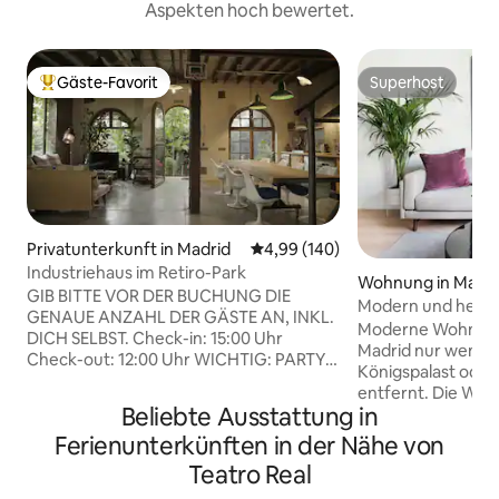
Aspekten hoch bewertet.
Gäste-Favorit
Superhost
Beliebter Gäste-Favorit.
Superhost
Privatunterkunft in Madrid
Durchschnittliche Bewertung: 4
4,99 (140)
Industriehaus im Retiro-Park
Wohnung in Madri
GIB BITTE VOR DER BUCHUNG DIE
Modern und hell – 
GENAUE ANZAHL DER GÄSTE AN, INKL.
Stadtzentrum
Moderne Wohnung
DICH SELBST. Check-in: 15:00 Uhr
Madrid nur wenig
Check-out: 12:00 Uhr WICHTIG: PARTYS
Königspalast oder 
VERBOTEN. FOTOSHOOTINGS, FILMEN
entfernt. Die Woh
FÜR FILME, WERBUNG, YOUTUBE-
Beliebte Ausstattung in
eingerichtet und p
KANÄLE, VLOGS usw. sind
Die Wohnung verf
Ferienunterkünften in der Nähe von
VOLLSTÄNDIG VERBOTEN.
Schlafzimmer, bei
GRUNDLEGENDE AUFNAHMEN
Teatro Real
das Haupt hat ein 
JEGLICHER ART, außer für den
1,90, das andere h