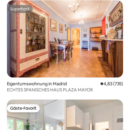
Superhost
Superhost
Eigentumswohnung in Madrid
Durchschnittli
4,83 (735)
ECHTES SPANISCHES HAUS PLAZA MAYOR
Gäste-Favorit
Gäste-Favorit