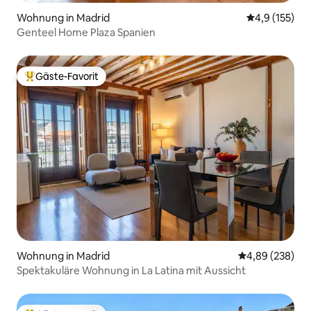
Wohnung in Madrid
Durchschnitt
4,9 (155)
Genteel Home Plaza Spanien
Gäste-Favorit
Beliebter Gäste-Favorit.
Wohnung in Madrid
Durchschnittli
4,89 (238)
Spektakuläre Wohnung in La Latina mit Aussicht