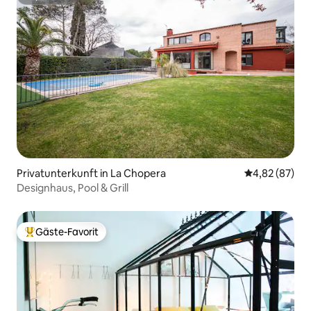
Superhost
Privatunterkunft in La Chopera
Durchschnittl
4,82 (87)
Designhaus, Pool & Grill
Gäste-Favorit
Beliebter Gäste-Favorit.