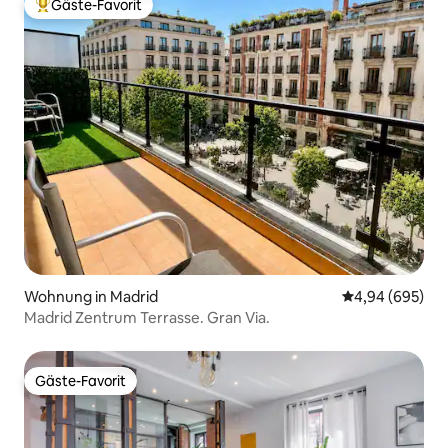
Gäste-Favorit
Beliebter Gäste-Favorit.
Wohnung in Madrid
Durchschnittli
4,94 (695)
Madrid Zentrum Terrasse. Gran Via.
Gäste-Favorit
Gäste-Favorit