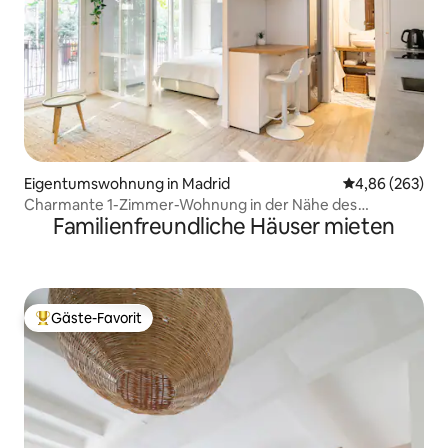
Eigentumswohnung in Madrid
Durchschnittli
4,86 (263)
Charmante 1-Zimmer-Wohnung in der Nähe des
Familienfreundliche Häuser mieten
Königlichen Palastes
Gäste-Favorit
Beliebter Gäste-Favorit.