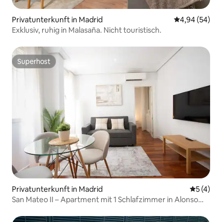
Privatunterkunft in Madrid
Durchschnittl
4,94 (54)
Exklusiv, ruhig in Malasaña. Nicht touristisch.
Superhost
Superhost
Privatunterkunft in Madrid
Durchsch
5 (4)
San Mateo II – Apartment mit 1 Schlafzimmer in Alonso
Martínez