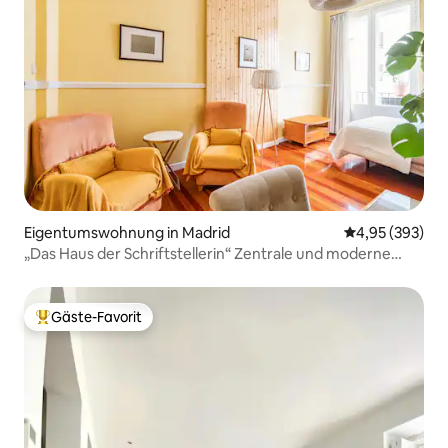
Eigentumswohnung in Madrid
Durchschnittli
4,95 (393)
„Das Haus der Schriftstellerin“ Zentrale und moderne
Wohnung.
Gäste-Favorit
Beliebter Gäste-Favorit.