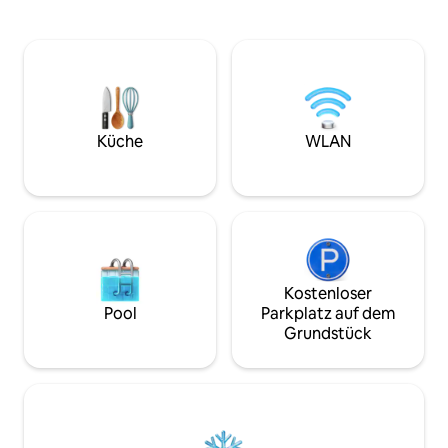
persönlichen Gebrauch. VERBOTEN
von 90 x 2,00. Es 
SIND ARBEITSTREFFEN,
geräumiges Wohn
Veranstaltungen, kommerzielle
Komfort, einen Ess
Präsentationen. Das spanische Gesetz
ausgestattete un
verlangt, dass jeder Gast bei der
amerikanische Kü
Ankunft seine Passdaten,
verfügt über Klim
Telefonnummer, Adresse und
Küche
WLAN
Unterschrift angibt.
Kostenloser
Pool
Parkplatz auf dem
Grundstück