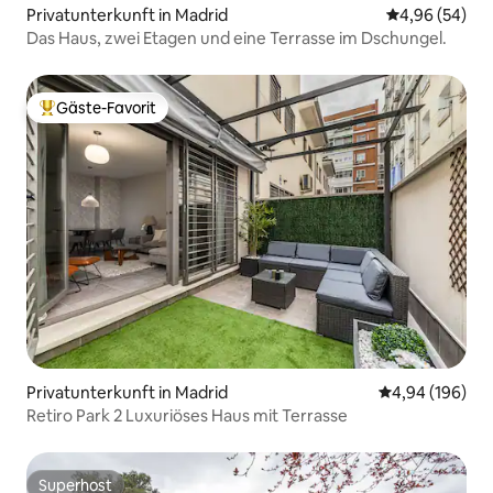
Privatunterkunft in Madrid
Durchschnittl
4,96 (54)
Das Haus, zwei Etagen und eine Terrasse im Dschungel.
Gäste-Favorit
Beliebter Gäste-Favorit.
Privatunterkunft in Madrid
Durchschnittli
4,94 (196)
Retiro Park 2 Luxuriöses Haus mit Terrasse
Superhost