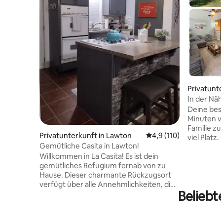
Privatunt
In der Näh
neues Ha
Deine bes
Minuten vo
Familie zu
Privatunterkunft in Lawton
Durchschnittliche Be
4,9 (110)
viel Platz
Gemütliche Casita in Lawton!
komfortab
Willkommen in La Casita! Es ist dein
mit Kings
gemütliches Refugium fernab von zu
für große
Hause. Dieser charmante Rückzugsort
und frisch
verfügt über alle Annehmlichkeiten, die
enttäuscht
Beliebt
du während deines Aufenthalts
ausgesta
benötigst. Wenn du Lawton aus
Haus verf
geschäftlichen Gründen, zum
überdacht