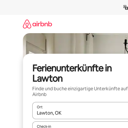
Zu
Inhalten
springen
Ferienunterkünfte in
Lawton
Finde und buche einzigartige Unterkünfte auf
Airbnb
Ort
Wenn Ergebnisse verfügbar sind, navigiere mit d
Check-in