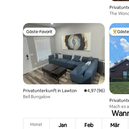
Privatunt
The Wonde
Wohnung 
Gäste-Favorit
Gäste
Gäste-Favorit
Beliebte
Privatunterkunft in Lawton
Durchschnittliche Bew
4,97 (96)
Bell Bungalow
Privatunt
Mach es a
Wann 
Monat
Jan
Feb
Mär