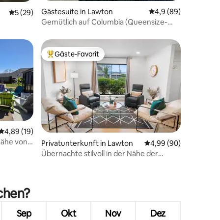
Gästesuite in Lawton
Durchschnittliche B
4,9 (89)
27 Bewertungen
Durchschnittliche Bewertung: 5 von 5, 29 Bewertungen
5 (29)
Gemütlich auf Columbia (Queensize-
und Doppelbett)
Gäste-Favorit
Beliebter Gäste-Favorit.
Durchschnittliche Bewertung: 4,89 von 5, 19 Bewertungen
4,89 (19)
Nähe von
Privatunterkunft in Lawton
Durchschnittliche Be
4,99 (90)
Übernachte stilvoll in der Nähe der
besten Orte in Lawton!
50 Bewertungen
uchen?
Sep
Okt
Nov
Dez