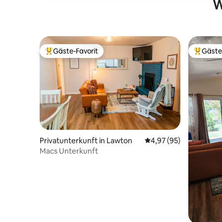
W
Gäste-Favorit
Gäste
Beliebter Gäste-Favorit.
Beliebte
Privatunterkunft in Lawton
Durchschnittliche Bew
4,97 (95)
Macs Unterkunft