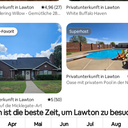
erkunft in Lawton
Durchschnittliche Bewertung: 4,96 von 5, 
4,96 (27)
Privatunterkunft in Lawton
ring Willow - Gemütliche 2BR
White Buffalo Haven
in Lawton
-Favorit
Superhost
r Gäste-Favorit.
Superhost
Privatunterkunft in Lawton
Oase mit privatem Pool in der 
Fort Sill & Refuge Slps 10
ertung: 4,97 von 5, 96 Bewertungen
erkunft in Lawton
Durchschnittliche Bewertung: 5 von 5, 
5 (50)
uf die Micklegate-Art
ist die beste Zeit, um Lawton zu bes
Apr
Mai
Jun
Jul
Aug