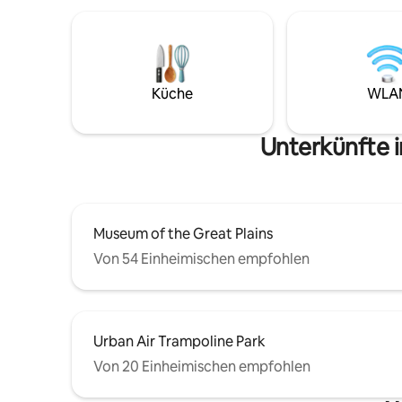
Vergnügen oder für einen
Waschmas
Militärabschluss besuchst. La Casita ist
vorhanden
der perfekte Ort für dich! Die Haupttore
Unterhaltu
von Fort Sill, das Besucherzentrum und
Haustiere 
die Abschlussorte sind alle nur eine kurze
durch das
Strecke von hier entfernt. Du befindest
erreichen
Küche
WLA
dich in der Nähe der besten
Sehenswürdigkeiten, einiger der besten
Restaurants in der Gegend sowie großer
Unterkünfte 
Einkaufsgeschäfte. Komm und erlebe
Lawton!
Museum of the Great Plains
Von 54 Einheimischen empfohlen
Urban Air Trampoline Park
Von 20 Einheimischen empfohlen