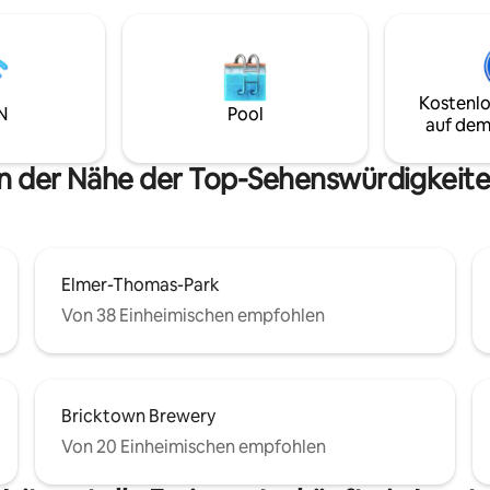
chine und Trockner sind
 + 3 Fernseher für
ng. Partys sind nicht erlaubt.
sind nicht erlaubt! Der Park ist
 Hinterhoftor leicht zu
Kostenlo
.
N
Pool
auf dem
in der Nähe der Top-Sehenswürdigkeit
Elmer-Thomas-Park
Von 38 Einheimischen empfohlen
Bricktown Brewery
Von 20 Einheimischen empfohlen