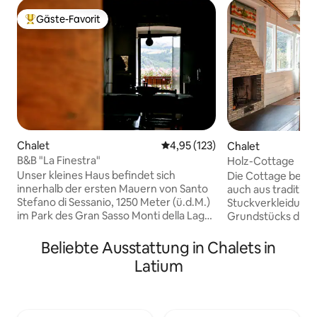
Gäste-Favorit
Beliebter Gäste-Favorit.
Chalet
Durchschnittliche Bewertung: 4
4,95 (123)
Chalet
B&B "La Finestra"
Holz-Cottage
Unser kleines Haus befindet sich
Die Cottage beste
innerhalb der ersten Mauern von Santo
auch aus traditio
Stefano di Sessanio, 1250 Meter (ü.d.M.)
Stuckverkleidung. 
im Park des Gran Sasso Monti della Laga.
Grundstücks durc
Auf der Eingangsebene finden Sie einen
versteckt. Es ver
großen Raum mit einem großen und
zentralen Raum mi
Beliebte Ausstattung in Chalets in
alten Steinkamin sowie eine komfortable
Balken, einen fun
Latium
Einbauküche, die Ihnen zur Verfügung
Holzkamin, einen
steht und komplett ausgestattet ist.
eine Küche und ei
Besonders eindrucksvoll ist der Blick aus
Schlafzimmer und
dem großen Fenster (von dem unser
einer Dusche. Der Holzzaun begrenzt