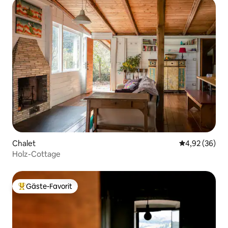
Chalet
Durchschnittl
4,92 (36)
Holz-Cottage
Gäste-Favorit
Beliebter Gäste-Favorit.