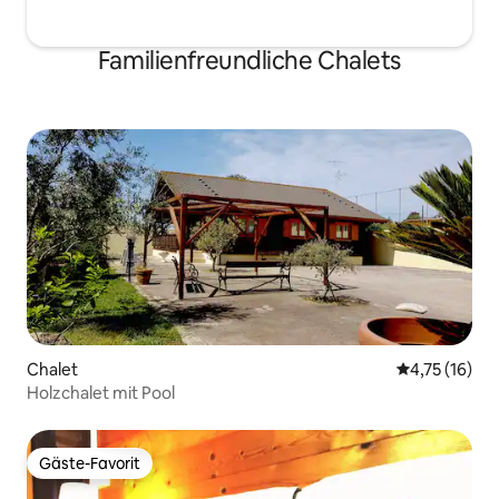
zusätzliche Betten) Frühstück
inbegriffen für Informationen Preise und
Familienfreundliche Chalets
Reservierungen -> 3485110530 -> 328
2827484
Chalet
Durchschnitt
4,75 (16)
Holzchalet mit Pool
Gäste-Favorit
Gäste-Favorit