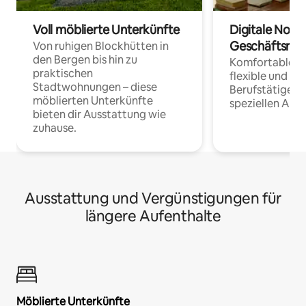
Voll möblierte Unterkünfte
Digitale Noma
Geschäftsrei
Von ruhigen Blockhütten in
den Bergen bis hin zu
Komfortable Un
praktischen
flexible und o
Stadtwohnungen – diese
Berufstätige 
möblierten Unterkünfte
speziellen Arbe
bieten dir Ausstattung wie
zuhause.
Ausstattung und Vergünstigungen für
längere Aufenthalte
Möblierte Unterkünfte