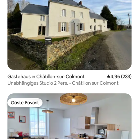
Gästehaus in Châtillon-sur-Colmont
Durchschnittli
4,96 (233)
Unabhängiges Studio 2 Pers. - Châtillon sur Colmont
Gäste-Favorit
Gäste-Favorit