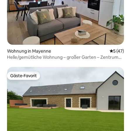
Wohnung in Mayenne
Durchschn
5 (47)
Helle/gemütliche Wohnung – großer Garten – Zentrum
von Mayenne
Gäste-Favorit
Gäste-Favorit