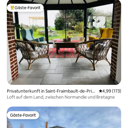
Gäste-Favorit
Beliebter Gäste-Favorit.
Privatunterkunft in Saint-Fraimbault-de-Prièr
Durchschnittl
4,99 (173)
es
Loft auf dem Land, zwischen Normandie und Bretagne
Gäste-Favorit
Gäste-Favorit