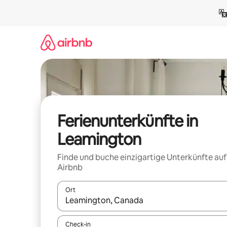
Zu
Inhalten
springen
Ferienunterkünfte in
Leamington
Finde und buche einzigartige Unterkünfte auf
Airbnb
Ort
Wenn Ergebnisse verfügbar sind, navigiere mit d
Check-in