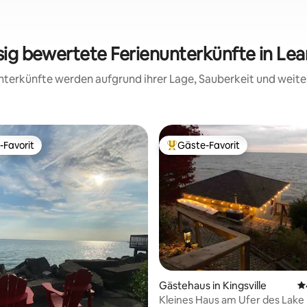
ssig bewertete Ferienunterkünfte in Le
 Unterkünfte werden aufgrund ihrer Lage, Sauberkeit und wei
-Favorit
Gäste-Favorit
r Gäste-Favorit.
Beliebter Gäste-Favorit.
Gästehaus in Kingsville
D
Kleines Haus am Ufer des Lake 