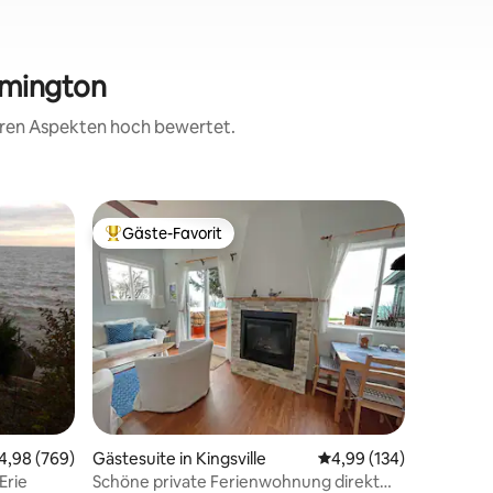
amington
teren Aspekten hoch bewertet.
Privatun
Gäste-Favorit
Gäste
Beliebter Gäste-Favorit.
Beliebte
ton
Cottage 
Willkomm
Lakeview
ruhigen 
genießen 
dabei, v
Picknicks 
Ferienhau
einen ku
Yachthaf
urchschnittliche Bewertung: 4,98 von 5, 769 Bewertungen
4,98 (769)
Gästesuite in Kingsville
Durchschnittliche Bew
4,99 (134)
entfernt
Walmart 
Erie
Schöne private Ferienwohnung direkt