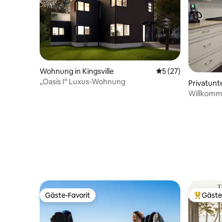
Wohnung in Kingsville
Durchschnittliche 
5 (27)
„Oasis I“ Luxus-Wohnung
Privatunt
Willkomm
Gäste-Favorit
Gäste
Gäste-Favorit
Beliebte