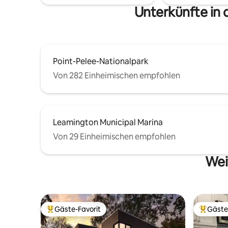
Gemeinschaftsgefühl und eine
genießen
Unterkünfte in
erfrischend vielfältige, einladende
Sonnenun
Atmosphäre.
ganze Jah
Point-Pelee-Nationalpark
Von 282 Einheimischen empfohlen
Leamington Municipal Marina
Von 29 Einheimischen empfohlen
Wei
Gäste-Favorit
Gäste
Beliebter Gäste-Favorit.
Beliebte