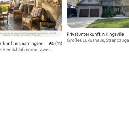
Privatunterkunft in Kingsville
ertung: 4,89 von 5, 47 Bewertungen
Großes Luxushaus, Strandzuga
erkunft in Leamington
Durchschnittliche Bewertung: 5 von 5, 
5 (41)
Garten, ruhig
Zwei
mer