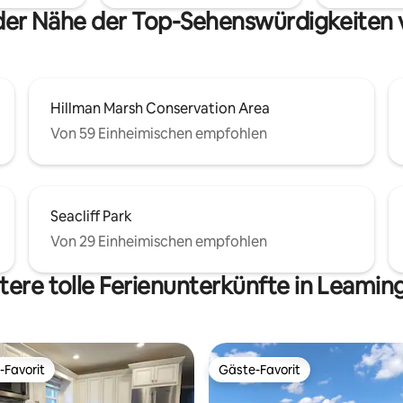
. Atemberaubende
 der Nähe der Top-Sehenswürdigkeiten
tergänge erwarten Sie das
r über.
Hillman Marsh Conservation Area
Von 59 Einheimischen empfohlen
Seacliff Park
Von 29 Einheimischen empfohlen
tere tolle Ferienunterkünfte in Leamin
-Favorit
Gäste-Favorit
r Gäste-Favorit.
Gäste-Favorit