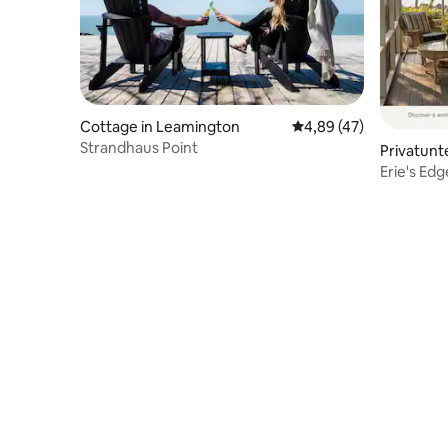
Cottage in Leamington
Durchschnittliche Bew
4,89 (47)
Strandhaus Point
Privatunt
Erie's Edge Vier Schlafzimmer 
Badezim