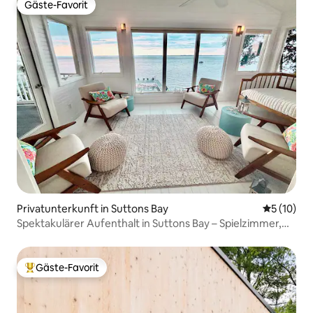
Gäste-Favorit
Gäste-Favorit
Privatunterkunft in Suttons Bay
Durchschn
5 (10)
Spektakulärer Aufenthalt in Suttons Bay – Spielzimmer,
Kajaks,
Gäste-Favorit
Beliebter Gäste-Favorit.