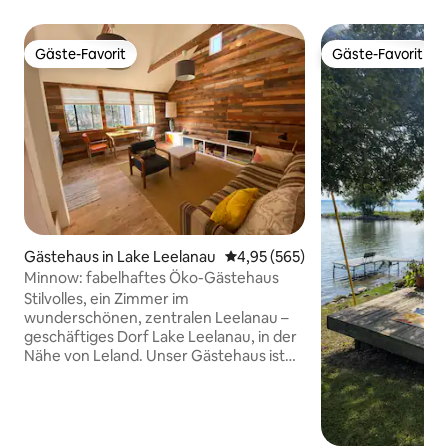
Gäste-Favorit
Gäste-Favorit
Gäste-Favorit
Gäste-Favorit
Gästehaus in Lake Leelanau
Durchschnittliche Bewertung: 4
4,95 (565)
Minnow: fabelhaftes Öko-Gästehaus
Stilvolles, ein Zimmer im
wunderschönen, zentralen Leelanau –
geschäftiges Dorf Lake Leelanau, in der
Nähe von Leland. Unser Gästehaus ist
hell und freundlich und bietet von einem
warmen und gemütlichen Raum aus
einen Blick auf die Schönheit der Gärten.
Wir begrüßen Besucher und hoffen,