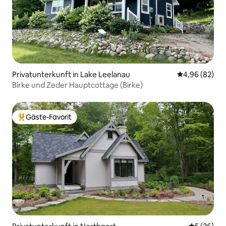
Privatunterkunft in Lake Leelanau
Durchschnittl
4,96 (82)
Birke und Zeder Hauptcottage (Birke)
Gäste-Favorit
Beliebter Gäste-Favorit.