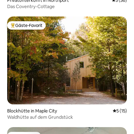
Privatunterkunft in Northport
Durchschni
5 (36)
Das Coventry-Cottage
Gäste-Favorit
Beliebter Gäste-Favorit.
Blockhütte in Maple City
Durchschn
5 (15)
Waldhütte auf dem Grundstück