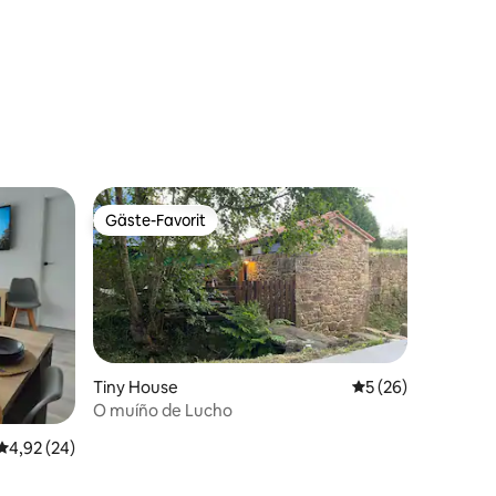
16 Bewertungen
Gäste-Favorit
Gäste-Favorit
Tiny House
Durchschnittliche
5 (26)
O muíño de Lucho
12 Bewertungen
Durchschnittliche Bewertung: 4,92 von 5, 24 Bewertungen
4,92 (24)