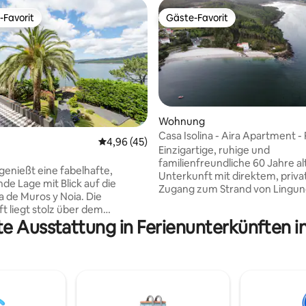
-Favorit
Gäste-Favorit
r Gäste-Favorit.
Gäste-Favorit
Wohnung
Casa Isolina - Aira Apartment - 
rtung: 4,96 von 5, 159 Bewertungen
Durchschnittliche Bewertung: 4,96 von 5, 
4,96 (45)
Lingunde
Einzigartige, ruhige und
familienfreundliche 60 Jahre al
genießt eine fabelhafte,
Unterkunft mit direktem, priv
de Lage mit Blick auf die
Zugang zum Strand von Lingu
a de Muros y Noia. Die
(Camariñas) und direktem Meer
t liegt stolz über dem
Ideal, um deinen Familienurlau
te Ausstattung in Ferienunterkünften i
g, nur einen Steinwurf vom
genießen, und für Haustiere. R
 einem charmanten kleinen
Strand ohne Wellen. Wache mit 
tfernt. Der größere Strand von
das Meer auf und schlendere d
ist nur 5 Gehminuten vom Haus
Umgebung mit einem
Es ist der perfekte
Küstenspaziergang durch den 
ort, um dem Wahnsinn des
Herzen von „Da Costa da Morte
Alltags zu entfliehen. Trotz
du galizisches Essen, das 3 Fa