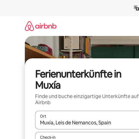
Zu
Inhalten
springen
Ferienunterkünfte in
Muxía
Finde und buche einzigartige Unterkünfte auf
Airbnb
Ort
Wenn Ergebnisse verfügbar sind, navigiere mit d
Check-in