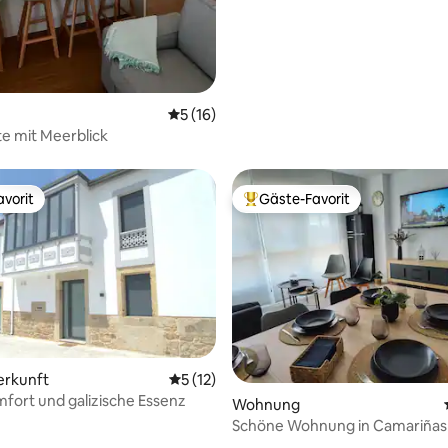
Durchschnittliche Bewertung: 5 von 5, 
5 (16)
e mit Meerblick
vorit
Gäste-Favorit
vorit
Beliebter Gäste-Favorit.
erkunft
Durchschnittliche Bewertung: 5 von 5, 
5 (12)
fort und galizische Essenz
ertung: 4,99 von 5, 87 Bewertungen
Wohnung
Schöne Wohnung in Camariñas