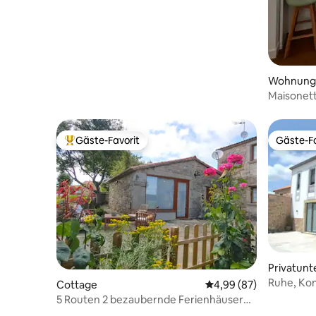
Wohnung
Maisonett
Gäste-Favorit
Gäste-Fa
Beliebter Gäste-Favorit.
Gäste-Fa
Privatunt
Ruhe, Kom
Cottage
Durchschnittliche Bew
4,99 (87)
5 Routen 2 bezaubernde Ferienhäuser
Costa Da Morte