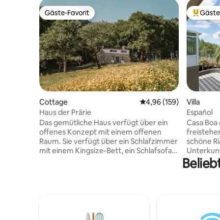
Gäste-Favorit
Gäste
Gäste-Favorit
Beliebte
Cottage
Durchschnittliche Bewe
4,96 (159)
Villa
Haus der Prärie
Español
Das gemütliche Haus verfügt über ein
Casa Boa 
offenes Konzept mit einem offenen
freistehen
Raum. Sie verfügt über ein Schlafzimmer
schöne Ri
mit einem Kingsize-Bett, ein Schlafsofa,
Unterkunf
Belieb
zwei Badezimmer und eine kleine Küche.
Küstenwe
Es verfügt über kostenloses WLAN,
Meer und
Heizung, Whirlpool und einen
Strand en
Flachbildfernseher. Das Grundstück
Casa Boa 
verfügt über einen privaten Parkplatz,
entfernt. 
eine Terrasse und einen weitläufigen
Rückzugs
Garten. La Casa de la Pradera ist in A
modernen 