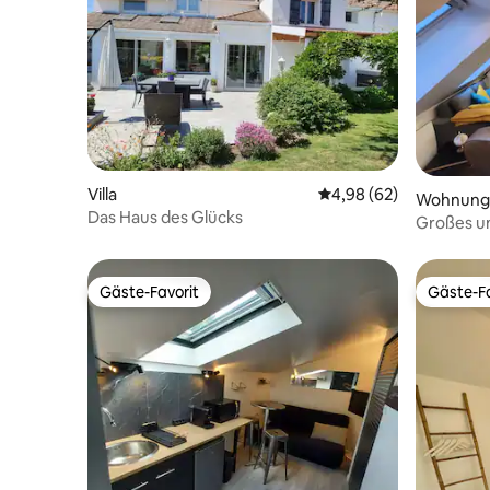
Villa
Durchschnittliche Bew
4,98 (62)
Wohnung
Das Haus des Glücks
Großes un
Betrieb)
Gäste-Favorit
Gäste-Fa
Gäste-Favorit
Gäste-Fa