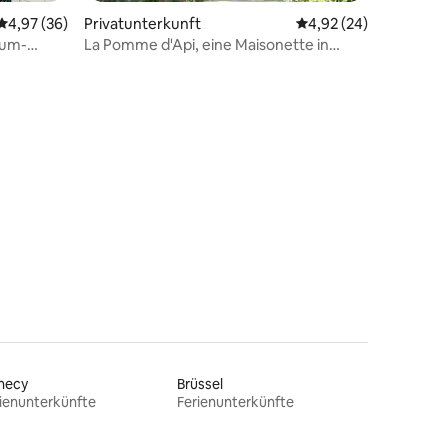
Durchschnittliche Bewertung: 4,97 von 5, 36 Bewertungen
4,97 (36)
Privatunterkunft
Durchschnittliche Be
4,92 (24)
ium-
La Pomme d'Api, eine Maisonette in
tz
grüner Umgebung
86 Bewertungen
necy
Brüssel
ienunterkünfte
Ferienunterkünfte