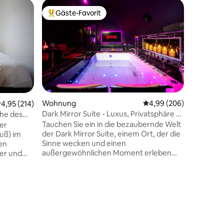
Reihenh
Gäste-Favorit
Gäste
Beliebter Gäste-Favorit.
Beliebte
Studio m
- Studio 
Außenter
200 m2 (f
der Terra
Balneo-B
Zoll-Fer
gesäumte
hübschen
Wohnung
Durchschnittliche Bew
4,99 (206)
urchschnittliche Bewertung: 4,95 von 5, 214 Bewertungen
4,95 (214)
Naturschu
Dark Mirror Suite - Luxus, Privatsphäre &
he des
14 Bewertungen
12 km von
privates Spa
Tauchen Sie ein in die bezaubernde Welt
er
Versailles
der Dark Mirror Suite, einem Ort, der die
uß) im
Geschäfte i
Sinne wecken und einen
nen
Fernsehe
außergewöhnlichen Moment erleben
ler und
zu Netfix
lassen soll. Genießen Sie eine Nacht zu
it
klassisch
zweit mit Whirlpool/Jacuzzi, Queensize-
und
Bett, Deckenspiegel und sorgfältig
ße
ausgewählter Ausstattung, um Ihren
nes
Partner zu überraschen und ein
einzigartiges Erlebnis zu genießen.
sailles
Zwischen Entspannung, Auszeit und