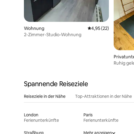
Wohnung
Durchschnittliche Bew
4,95 (22)
2-Zimmer-Studio-Wohnung
Privatunt
Ruhig gel
Spannende Reiseziele
Reiseziele in der Nähe
Top-Attraktionen in der Nähe
London
Paris
Ferienunterkünfte
Ferienunterkünfte
Straßburg
Mehr anzeigen