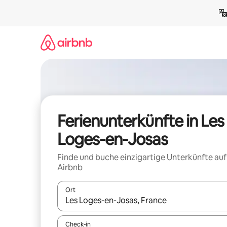
Zu
Inhalten
springen
Ferienunterkünfte in Les
Loges-en-Josas
Finde und buche einzigartige Unterkünfte auf
Airbnb
Ort
Wenn Ergebnisse verfügbar sind, navigiere mit d
Check-in