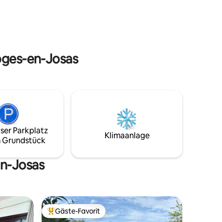
Emotionen wurde jedes Detail
rholen.
durchdacht, um Ihnen eine intensive,
ie besten
elegante und unvergessliche Auszeit zu
aurants
bieten. Wagen Sie es, die Schwelle zu
u
überschreiten ...
h teile
Loges-en-Josas
ser Parkplatz
Klimaanlage
 Grundstück
en-Josas
Gäste-Favorit
Beliebter Gäste-Favorit.