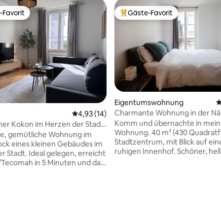
-Favorit
Gäste-Favorit
r Gäste-Favorit.
Beliebter Gäste-Favorit.
Eigentumswohnung
D
Charmante Wohnung in der Nä
Durchschnittliche Bewertung: 4,93 von 5, 
4,93 (14)
Schlosses Versailles
Komm und übernachte in mein
er Kokon im Herzen der Stadt
Wohnung. 40 m² (430 Quadratf
Tecomah
te, gemütliche Wohnung im
Stadtzentrum, mit Blick auf ei
ock eines kleinen Gebäudes im
ruhigen Innenhof. Schöner, hel
l gelegen, erreicht
warmer Raum. Schlafzimmer m
Tecomah in 5 Minuten und das
Queensize-Bett (Bettwäsche 
on Paris in 30 Minuten.
Handtücher von Bonsoirs), gro
, Restaurants und
ausgestattete Küche und offe
hkeiten liegen nur ein paar
Wohnzimmer. Zentral gelegen, nur
. Das Apartment
wenige Schritte vom Schloss Ver
ber ein komfortables
entfernt. Der perfekte Ort, um sich
r mit einer voll
rtung: 4,93 von 5, 510 Bewertungen