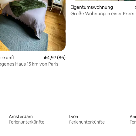
Eigentumswohnung
Große Wohnung in einer Prem
Residenz - kostenloser Parkpla
ertung: 4,95 von 5, 22 Bewertungen
erkunft
Durchschnittliche Bewertung: 4,97 von 5, 
4,97 (86)
egenes Haus 15 km von Paris
Amsterdam
Lyon
An
Ferienunterkünfte
Ferienunterkünfte
Fer