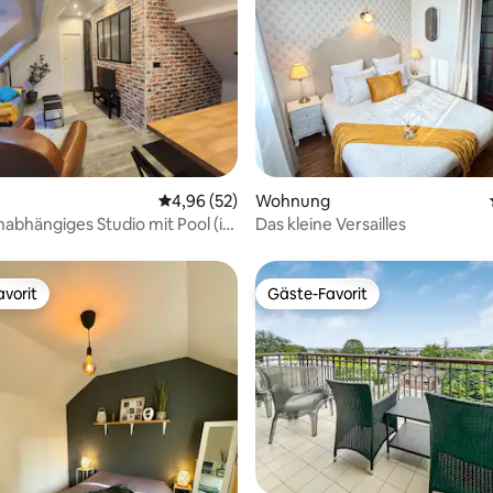
ertung: 4,98 von 5, 62 Bewertungen
Durchschnittliche Bewertung: 4,96 von 5, 
4,96 (52)
Wohnung
abhängiges Studio mit Pool (in
Das kleine Versailles
vorit
Gäste-Favorit
vorit
Gäste-Favorit